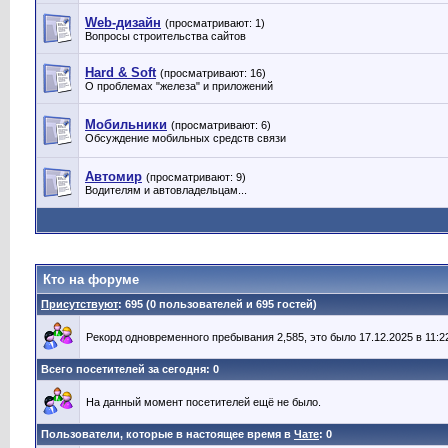
Web-дизайн
(просматривают: 1)
Вопросы строительства сайтов
Hard & Soft
(просматривают: 16)
О проблемах "железа" и приложений
Мобильники
(просматривают: 6)
Обсуждение мобильных средств связи
Автомир
(просматривают: 9)
Водителям и автовладельцам...
Кто на форуме
Присутствуют
: 695 (0 пользователей и 695 гостей)
Рекорд одновременного пребывания 2,585, это было 17.12.2025 в 11:2
Всего посетителей за сегодня: 0
На данный момент посетителей ещё не было.
Пользователи, которые в настоящее время в
Чате
: 0