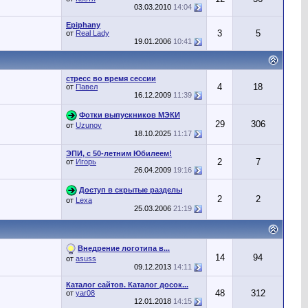
03.03.2010
14:04
Epiphany
3
5
от
Real Lady
19.01.2006
10:41
cтресс во время сессии
4
18
от
Павел
16.12.2009
11:39
Фотки выпускников МЭКИ
29
306
от
Uzunov
18.10.2025
11:17
ЭПИ, с 50-летним Юбилеем!
2
7
от
Игорь
26.04.2009
19:16
Доступ в скрытые разделы
2
2
от
Lexa
25.03.2006
21:19
Внедрение логотипа в...
14
94
от
asuss
09.12.2013
14:11
Каталог сайтов. Каталог досок...
48
312
от
yar08
12.01.2018
14:15