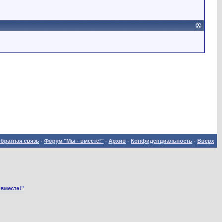
братная связь
-
Форум "Мы - вместе!"
-
Архив
-
Конфиденциальность
-
Вверх
 вместе!"