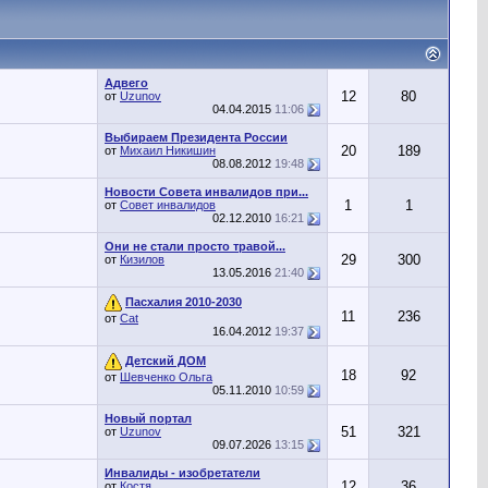
Адвего
12
80
от
Uzunov
04.04.2015
11:06
Выбираем Президента России
20
189
от
Михаил Никишин
08.08.2012
19:48
Новости Совета инвалидов при...
1
1
от
Совет инвалидов
02.12.2010
16:21
Они не стали просто травой...
29
300
от
Кизилов
13.05.2016
21:40
Пасхалия 2010-2030
11
236
от
Cat
16.04.2012
19:37
Детский ДОМ
18
92
от
Шевченко Ольга
05.11.2010
10:59
Новый портал
51
321
от
Uzunov
09.07.2026
13:15
Инвалиды - изобретатели
12
36
от
Костя