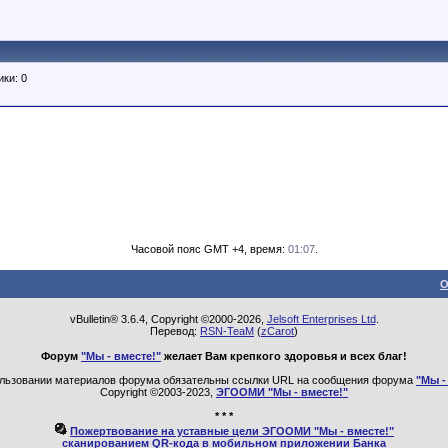
ки: 0
Часовой пояс GMT +4, время:
01:07
.
О
vBulletin® 3.6.4, Copyright ©2000-2026,
Jelsoft Enterprises Ltd
.
Перевод:
RSN-TeaM
(
zCarot
)
Форум
"Мы - вместе!"
желает Вам крепкого здоровья и всех благ!
льзовании материалов форума обязательны ссылки URL на сообщения форума
"Мы -
Copyright ©2003-2023,
ЭГООМИ "Мы - вместе!"
* * *
Пожертвование на уставные цели ЭГООМИ "Мы - вместе!"
сканированием QR-кода в мобильном приложении Банка