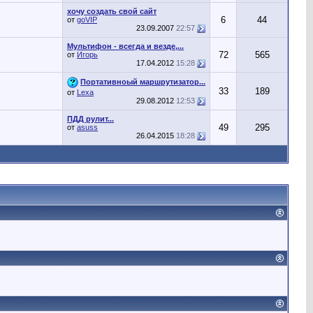
хочу создать свой сайт
6
44
от
goVIP
23.09.2007
22:57
Мультифон - всегда и везде,...
72
565
от
Игорь
17.04.2012
15:28
Портативноый маршрутизатор...
33
189
от
Lexa
29.08.2012
12:53
ПДД рулит...
49
295
от
asuss
26.04.2015
18:28