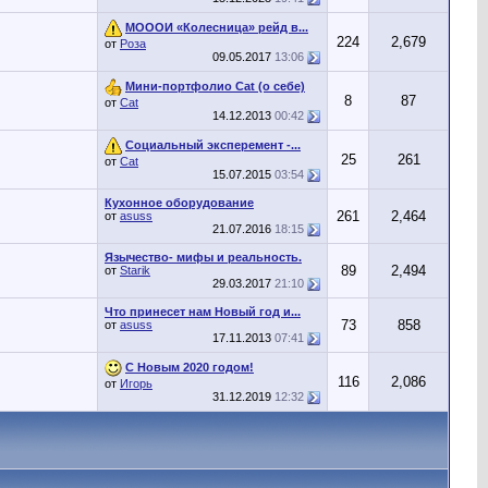
МОООИ «Колесница» рейд в...
224
2,679
от
Роза
09.05.2017
13:06
Мини-портфолио Cat (о себе)
8
87
от
Cat
14.12.2013
00:42
Социальный эксперемент -...
25
261
от
Cat
15.07.2015
03:54
Кухонное оборудование
261
2,464
от
asuss
21.07.2016
18:15
Язычество- мифы и реальность.
89
2,494
от
Starik
29.03.2017
21:10
Что принесет нам Новый год и...
73
858
от
asuss
17.11.2013
07:41
C Новым 2020 годом!
116
2,086
от
Игорь
31.12.2019
12:32