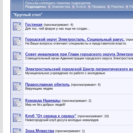
Просьба соблюдать тематику подразделов.
Подразделы
:
Знакомства
,
Услуги
,
Продажа
,
Покупка
,
Ра
"Круглый стол"
Гостиная
(просматривают: 4)
Для тех, чей форум у нас еще не создан...
Городской округ Электросталь. Социальный ракус.
(про
На Ваши вопросы отвечают специалисты и представители власти.
Совет инвалидов при Главе городского округа Электр
Совещательный орган Администрации городского округа Электростал
Электростальский городской Центр патриотического в
Муниципальное учреждение по работе с молодежью
Православная обитель
(просматривают: 4)
Верующим людям
Команда Надежды
(просматривают: 2)
Мир не без добрых людей!
Клуб "От сердца к сердцу"
(просматривают: 10)
Нижегородский клуб досуга молодых инвалидов
Зона Мужества
(просматривают: 1)