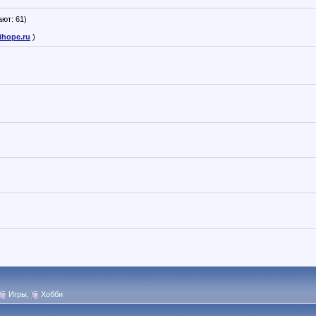
ют: 61)
.ihope.ru
)
Игры
,
Хобби