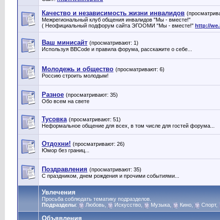
Качество и независимость жизни инвалидов
(просматрива
Межрегиональный клуб общения инвалидов "Мы - вместе!"
( Неофициальный подфорум сайта ЭГООМИ "Мы - вместе!"
http://we
Ваш минисайт
(просматривают: 1)
Используя BBCode и правила форума, расскажите о себе...
Молодежь и общество
(просматривают: 6)
Россию строить молодым!
Разное
(просматривают: 35)
Обо всем на свете
Тусовка
(просматривают: 51)
Неформальное общение для всех, в том числе для гостей форума...
Отдохни!
(просматривают: 26)
Юмор без границ...
Поздравления
(просматривают: 35)
С праздником, днем рождения и прочими событиями...
Увлечения
Просьба соблюдать тематику подразделов.
Подразделы
:
Любовь
,
Искусство
,
Музыка
,
Кино
,
Спорт
,
Объявления