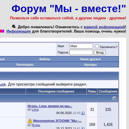
Форум "Мы - вместе!"
Позвольте себе оставаться собой, а другим людям - другими!
Добро пожаловать! Ознакомтесь с
важной информацией
!
Информация
для благотворителей. Ваша помощь очень нужна!
Имя
Запомнить?
Пароль
тью
Файлы
Наши друзья
Календарь
Аркады
ься
. Для просмотра сообщений выберите раздел.
Последнее сообщение
Темы
Сообщения
Игорь, Lexa, можем ли мы...
31
325
от
Lexa
04.06.2020
16:40
Мероприятия ЭГООМИ "Мы -...
169
1,426
от
Игорь
15.12.2023
19:41