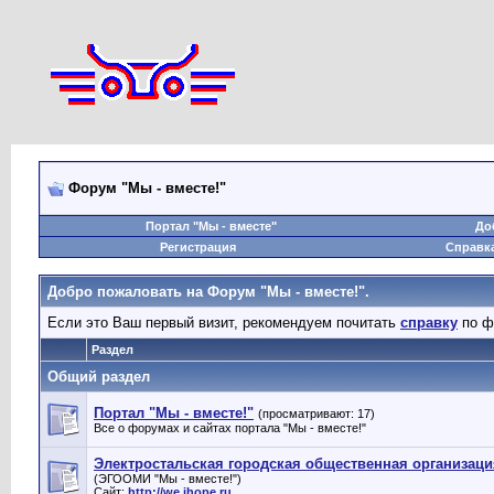
Форум "Мы - вместе!"
Портал "Мы - вместе"
До
Регистрация
Справк
Добро пожаловать на Форум "Мы - вместе!".
Если это Ваш первый визит, рекомендуем почитать
справку
по ф
Раздел
Общий раздел
Портал "Мы - вместе!"
(просматривают: 17)
Все о форумах и сайтах портала "Мы - вместе!"
Электростальская городская общественная организаци
(ЭГООМИ "Мы - вместе!")
Сайт:
http://we.ihope.ru