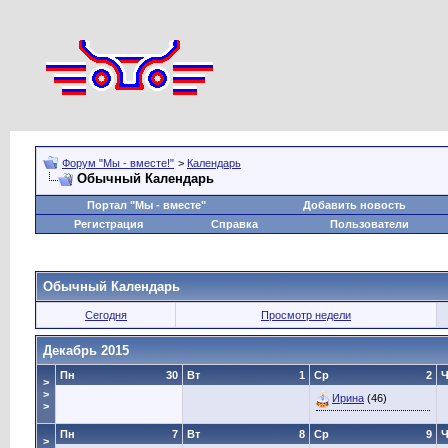
Форум "Мы - вместе!"
>
Календарь
Обычный Календарь
Портал "Мы - вместе"
Добавить новость
Регистрация
Справка
Пользователи
Обычный Календарь
Сегодня
Просмотр недели
Декабрь 2015
Пн
30
Вт
1
Ср
2
Ч
>
>
Ирина
(46)
>
Пн
7
Вт
8
Ср
9
Ч
>