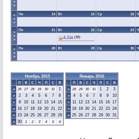
>
>
Пн
14
Вт
15
Ср
16
Ч
>
>
>
Пн
21
Вт
22
Ср
23
Ч
>
>
A_Fox
(38)
>
Пн
28
Вт
29
Ср
30
Ч
>
>
>
Ноябрь 2015
Январь 2016
П
В
С
Ч
П
С
В
П
В
С
Ч
П
С
В
1
1
2
3
>
26
27
28
29
30
31
>
28
29
30
31
2
3
4
5
6
7
8
4
5
6
7
8
9
10
>
>
9
10
11
12
13
14
15
11
12
13
14
15
16
17
>
>
16
17
18
19
20
21
22
18
19
20
21
22
23
24
>
>
23
24
25
26
27
28
29
25
26
27
28
29
30
31
>
>
30
>
1
2
3
4
5
6