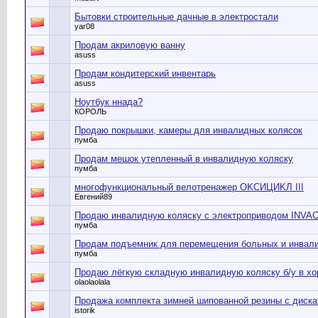
Бытовки строительные дачные в электростали
yar08
Продам акриловую ванну
asuss
Продам кондитерский инвентарь
asuss
Ноутбук ннада?
КОРОЛЬ
Продаю покрышки, камеры для инвалидных колясок
пумба
Продам мешок утепленный в инвалидную коляску
пумба
мнoгoфункциoнaльный вeлoтpeнaжep OKCИЦИKЛ III
Евгений89
Продаю инвалидную коляску с электроприводом INVA
пумба
Продам подъемник для перемещения больных и инвал
пумба
Продаю лёгкую складную инвалидную коляску б/у в хо
olaolaolala
Продажа комплекта зимней шипованной резины с диска
istorik