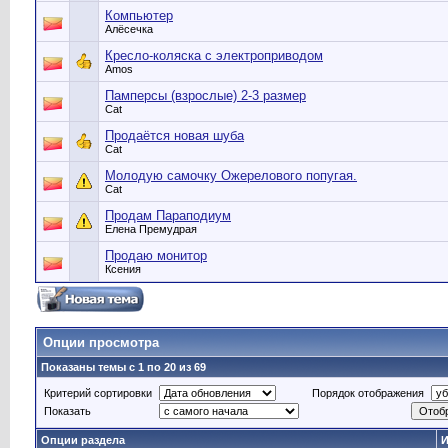
Компьютер
Алёсечка
Кресло-коляска с электроприводом
Amos
Памперсы (взрослые) 2-3 размер
Cat
Продаётся новая шуба
Cat
Молодую самочку Ожерелового попугая.
Cat
Продам Параподиум
Елена Премудрая
Продаю монитор
Ксения
Опции просмотра
Показаны темы с 1 по 20 из 69
Критерий сортировки
Порядок отображения
Показать
Опции раздела
И