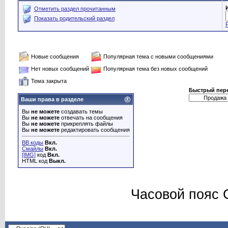
Отметить раздел прочитанным
Показать родительский раздел
Новые сообщения
Популярная тема с новыми сообщениями
Нет новых сообщений
Популярная тема без новых сообщений
Тема закрыта
Быстрый пер
Ваши права в разделе
Вы
не можете
создавать темы
Вы
не можете
отвечать на сообщения
Вы
не можете
прикреплять файлы
Вы
не можете
редактировать сообщения
BB коды
Вкл.
Смайлы
Вкл.
[IMG]
код
Вкл.
HTML код
Выкл.
Часовой пояс 