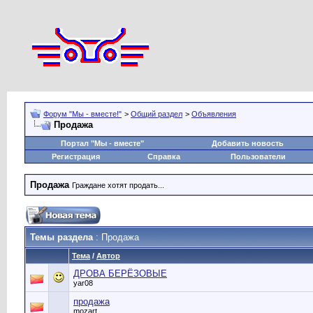
Форум "Мы - вместе!"
>
Общий раздел
>
Объявления
Продажа
Портал "Мы - вместе"
Добавить новость
Регистрация
Справка
Пользователи
Продажа
Граждане хотят продать...
Темы раздела
: Продажа
Тема
/
Автор
ДРОВА БЕРЁЗОВЫЕ
yar08
продажа
mozart