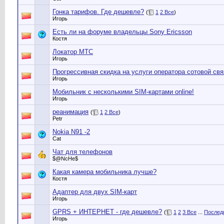
Гонка тарифов. Где дешевле?
(
1
2
Все
)
Игорь
Есть ли на форуме владельцы Sony Ericsson
Костя
Локатор МТС
Игорь
Прогрессивная скидка на услуги оператора сотовой св
Игорь
Мобильник с несколькими SIM-картами online!
Игорь
реанимация
(
1
2
Все
)
Petr
Nokia N91 -2
Cat
Чат для телефонов
$@NcHe$
Какая камера мобильника лучше?
Костя
Адаптер для двух SIM-карт
Игорь
GPRS + ИНТЕРНЕТ - где дешевле?
(
1
2
3
Все
...
Послед
Игорь