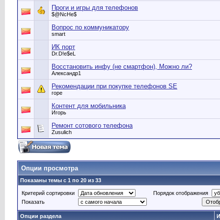
Проги и игры для телефонов
$@NcHe$
Вопрос по коммуникатору
smart
ИК порт
Dr.D!e$eL
Восстановить инфу (не смартфон), Можно ли?
Александр1
Рекомендации при покупке телефонов SE
горе
Контент для мобильника
Игорь
Ремонт сотового телефона
Zusulich
Опции просмотра
Показаны темы с 1 по 20 из 33
Критерий сортировки
Порядок отображения
Показать
Опции раздела
И