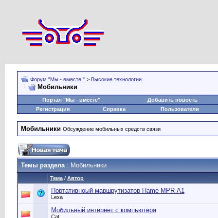
Форум "Мы - вместе!"
>
Высокие технологии
Мобильники
Портал "Мы - вместе"
Добавить новость
Регистрация
Справка
Пользователи
Мобильники
Обсуждение мобильных средств связи
Темы раздела
: Мобильники
Тема
/
Автор
Портативноый маршрутизатор Hame MPR-A1
Lexa
Мобильный интернет с компьютера
Cat