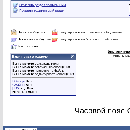
Отметить раздел прочитанным
Показать родительский раздел
Новые сообщения
Популярная тема с новыми сообщениями
Нет новых сообщений
Популярная тема без новых сообщений
Тема закрыта
Быстрый пер
Ваши права в разделе
Вы
не можете
создавать темы
Вы
не можете
отвечать на сообщения
Вы
не можете
прикреплять файлы
Вы
не можете
редактировать сообщения
BB коды
Вкл.
Смайлы
Вкл.
[IMG]
код
Вкл.
HTML код
Выкл.
Часовой пояс 