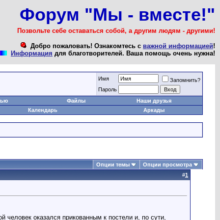
Форум "Мы - вместе!"
Позвольте себе оставаться собой, а другим людям - другими!
Добро пожаловать! Ознакомтесь с
важной информацией
!
Информация
для благотворителей. Ваша помощь очень нужна!
Имя
Запомнить?
Пароль
тью
Файлы
Наши друзья
Календарь
Аркады
Опции темы
Опции просмотра
#
1
 человек оказался прикованным к постели и, по сути,