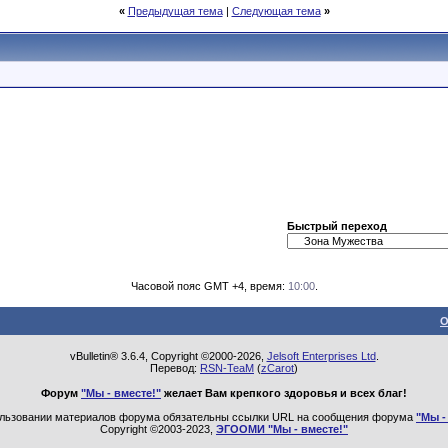
«
Предыдущая тема
|
Следующая тема
»
Быстрый переход
Часовой пояс GMT +4, время:
10:00
.
О
vBulletin® 3.6.4, Copyright ©2000-2026,
Jelsoft Enterprises Ltd
.
Перевод:
RSN-TeaM
(
zCarot
)
Форум
"Мы - вместе!"
желает Вам крепкого здоровья и всех благ!
льзовании материалов форума обязательны ссылки URL на сообщения форума
"Мы -
Copyright ©2003-2023,
ЭГООМИ "Мы - вместе!"