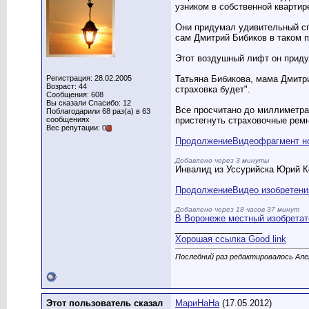
узником в собственной квартир
Они придумал удивительный спо
сам Дмитрий Бибиков в таком п
Этот воздушный лифт он придум
Регистрация: 28.02.2005
Татьяна Бибикова, мама Дмитри
Возраст: 44
страховка будет".
Сообщения: 608
Вы сказали Спасибо: 12
Все просчитано до миллиметра:
Поблагодарили 68 раз(а) в 63
сообщениях
пристегнуть страховочные ремн
Вес репутации: 0
Продолжение
Видеофрагмент но
Добавлено через 3 минуты
Инвалид из Уссурийска Юрий К
Продолжение
Видео изобретения
Добавлено через 18 часов 37 минут
В Воронеже местный изобретате
__________________
Хорошая ссылка Good link
Последний раз редактировалось Алек
Этот пользователь сказал
МариНаНа
(17.05.2012)