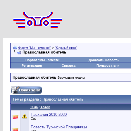
Форум "Мы - вместе!"
>
"Круглый стол"
Православная обитель
Портал "Мы - вместе"
Добавить новость
Регистрация
Справка
Пользователи
Православная обитель
Верующим людям
Темы раздела
: Православная обитель
Тема
/
Автор
Пасхалия 2010-2030
Cat
Повесть Туринской Плащаницы