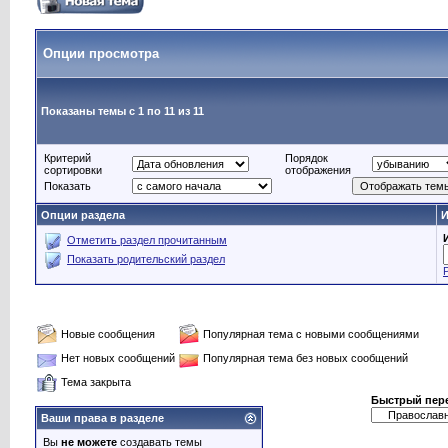
Опции просмотра
Показаны темы с 1 по 11 из 11
Критерий
Порядок
сортировки
отображения
Показать
Опции раздела
И
Отметить раздел прочитанным
Показать родительский раздел
Новые сообщения
Популярная тема с новыми сообщениями
Нет новых сообщений
Популярная тема без новых сообщений
Тема закрыта
Быстрый пер
Ваши права в разделе
Вы
не можете
создавать темы