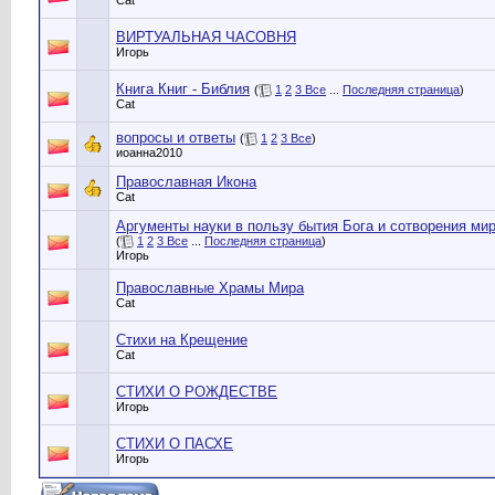
Cat
ВИРТУАЛЬНАЯ ЧАСОВНЯ
Игорь
Книга Книг - Библия
(
1
2
3
Все
...
Последняя страница
)
Cat
вопросы и ответы
(
1
2
3
Все
)
иоанна2010
Православная Икона
Cat
Аргументы науки в пользу бытия Бога и сотворения мир
(
1
2
3
Все
...
Последняя страница
)
Игорь
Православные Храмы Мира
Cat
Стихи на Крещение
Cat
СТИХИ О РОЖДЕСТВЕ
Игорь
СТИХИ О ПАСХЕ
Игорь