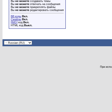
Вы
не можете
создавать темы
Вы
не можете
отвечать на сообщения
Вы
не можете
прикреплять файлы
Вы
не можете
редактировать сообщения
BB коды
Вкл.
Смайлы
Вкл.
[IMG]
код
Вкл.
HTML код
Выкл.
При испо