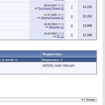
08.04.2007
12:00
7
14,155
от
Почтальон Печкин
17.01.2005
20:37
0
10,263
от
Данила Андреев
20.09.2004
20:54
6
13,808
от
Alexander
15.04.2004
23:14
5
12,189
от
AC
Модераторы
 0, гостей: 1)
Модераторы : 3
КОРОЛЬ
,
Finder
,
Real Lady