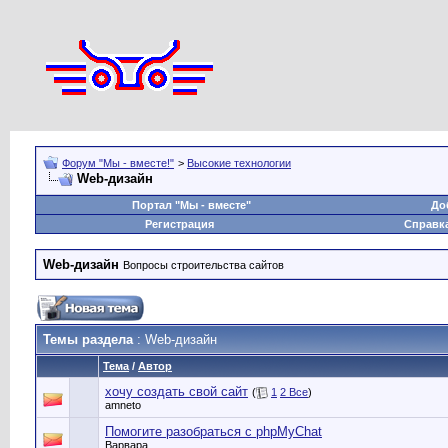
Форум "Мы - вместе!"
>
Высокие технологии
Web-дизайн
Портал "Мы - вместе"
До
Регистрация
Справк
Web-дизайн
Вопросы строительства сайтов
Темы раздела
: Web-дизайн
Тема
/
Автор
хочу создать свой сайт
(
1
2
Все
)
amneto
Помогите разобраться с phpMyChat
Варвара