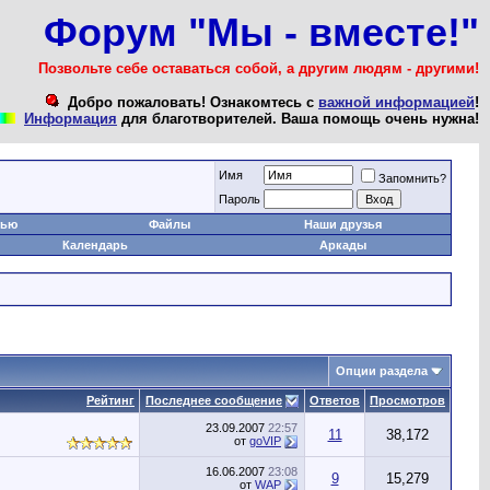
Форум "Мы - вместе!"
Позвольте себе оставаться собой, а другим людям - другими!
Добро пожаловать! Ознакомтесь с
важной информацией
!
Информация
для благотворителей. Ваша помощь очень нужна!
Имя
Запомнить?
Пароль
тью
Файлы
Наши друзья
Календарь
Аркады
Опции раздела
Рейтинг
Последнее сообщение
Ответов
Просмотров
23.09.2007
22:57
11
38,172
от
goVIP
16.06.2007
23:08
9
15,279
от
WAP