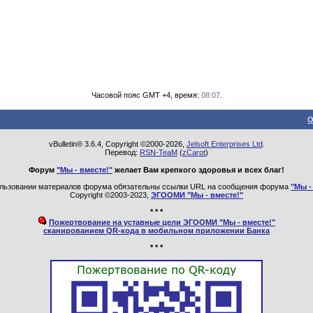
Часовой пояс GMT +4, время:
08:07
.
О
vBulletin® 3.6.4, Copyright ©2000-2026,
Jelsoft Enterprises Ltd
.
Перевод:
RSN-TeaM
(
zCarot
)
Форум
"Мы - вместе!"
желает Вам крепкого здоровья и всех благ!
льзовании материалов форума обязательны ссылки URL на сообщения форума
"Мы -
Copyright ©2003-2023,
ЭГООМИ "Мы - вместе!"
* * *
Пожертвование на уставные цели ЭГООМИ "Мы - вместе!"
сканированием QR-кода в мобильном приложении Банка
* * *