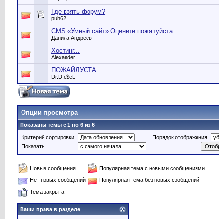
Где взять форум?
puh62
CMS «Умный сайт» Оцените пожалуйста...
Данила Андреев
Хостинг...
Alexander
ПОЖАЙЛУСТА
Dr.D!e$eL
Опции просмотра
Показаны темы с 1 по 6 из 6
Критерий сортировки
Порядок отображения
Показать
Новые сообщения
Популярная тема с новыми сообщениями
Нет новых сообщений
Популярная тема без новых сообщений
Тема закрыта
Ваши права в разделе