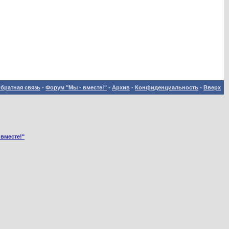
братная связь
-
Форум "Мы - вместе!"
-
Архив
-
Конфиденциальность
-
Вверх
 вместе!"