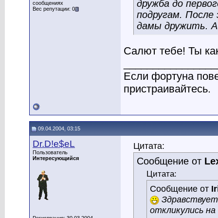
дружба до перво
сообщениях
Вес репутации: 0
подругам. После
дамы дружить. А
Салют тебе! Ты как
________________
Если фортуна пове
пристраивайтесь.
09.04.2004, 03:15
Dr.D!e$eL
Цитата:
Пользователь
Интересующийся
Сообщение от
Le
Цитата:
Сообщение от
I
Здравствуете
откликулись на