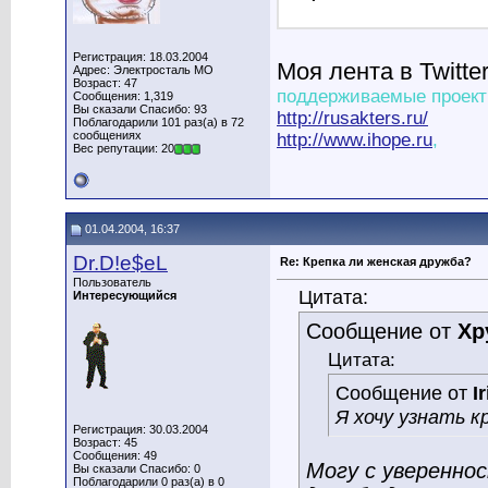
Регистрация: 18.03.2004
Моя лента в Twitte
Адрес: Электросталь МО
Возраст: 47
поддерживаемые проект
Сообщения: 1,319
Вы сказали Спасибо: 93
http://rusakters.ru/
Поблагодарили 101 раз(а) в 72
сообщениях
http://www.ihope.ru
,
Вес репутации: 20
01.04.2004, 16:37
Dr.D!e$eL
Re: Крепка ли женская дружба?
Пользователь
Цитата:
Интересующийся
Сообщение от
Хр
Цитата:
Сообщение от
I
Я хочу узнать к
Регистрация: 30.03.2004
Возраст: 45
Сообщения: 49
Могу с уверенно
Вы сказали Спасибо: 0
Поблагодарили 0 раз(а) в 0