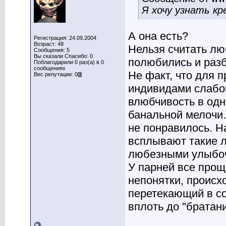
Я хочу узнать кр
А она есть?
Регистрация: 24.09.2004
Возраст: 48
Нельзя считать лю
Сообщения: 5
Вы сказали Спасибо: 0
полюбились и разб
Поблагодарили 0 раз(а) в 0
сообщениях
Не факт, что для 
Вес репутации: 0
индивидами слабо
влюбчивость в одн
банальной мелочи.
не понравилось. Н
всплывают такие 
любезными улыбочк
У парней все прощ
непонятки, происх
перетекающий в со
вплоть до "братани