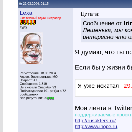
21.03.2004, 01:15
Lexa
Цитата:
Системный администратор
Сообщение от
Iri
Гуру
Лешенька, мы ко
интересно что 
Я думаю, что ты п
________________
Если бы у жизни 
Регистрация: 18.03.2004
Адрес: Электросталь МО
Возраст: 47
Сообщения: 1,319
Вы сказали Спасибо: 93
Поблагодарили 101 раз(а) в 72
сообщениях
Вес репутации: 20
Моя лента в Twitte
поддерживаемые проект
http://rusakters.ru/
http://www.ihope.ru
,