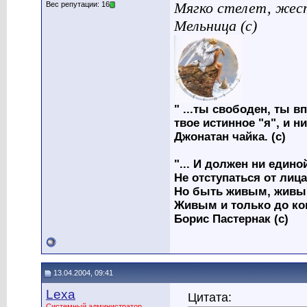
Мягко стелет, жес
Вес репутации: 16
Мельница (с)
" ...ты свободен, ты вп
твое истинное "я", и н
Джонатан чайка. (с)
"... И должен ни един
Не отступаться от лица
Но быть живым, живым
Живым и только до ко
Борис Пастернак (с)
13.04.2004, 09:41
Lexa
Цитата:
Системный администратор