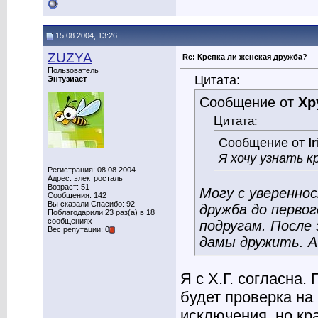
15.08.2004, 13:26
ZUZYA
Re: Крепка ли женская дружба?
Пользователь
Цитата:
Энтузиаст
Сообщение от
Хр
Цитата:
Сообщение от
I
Я хочу узнать к
Регистрация: 08.08.2004
Адрес: электросталь
Возраст: 51
Могу с уверенно
Сообщения: 142
Вы сказали Спасибо: 92
дружба до перво
Поблагодарили 23 раз(а) в 18
сообщениях
подругам. После
Вес репутации: 0
дамы дружить. А
Я с Х.Г. согласна
будет проверка на 
исключения, но кр