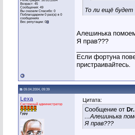
Регистрация: 30.03.2004
Возраст: 45
Сообщения: 49
То ли ещё будет
Вы сказали Спасибо: 0
Поблагодарили 0 раз(а) в 0
сообщениях
Вес репутации: 0
Алешинька помоему
Я прав???
________________
Если фортуна пове
пристраивайтесь.
09.04.2004, 09:39
Lexa
Цитата:
Системный администратор
Сообщение от
Dr
Гуру
...Алешинька пом
Я прав???