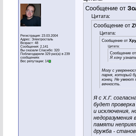
Сообщение от
Зо
Цитата:
Сообщение от
Z
Цитата:
Регистрация: 23.03.2004
Адрес: Электросталь
Сообщение от
Хру
Возраст: 48
Цитата:
Сообщения: 2,141
Вы сказали Спасибо: 320
Сообщение о
Поблагодарили 329 раз(а) в 239
Я хочу узнат
сообщениях
Вес репутации: 14
Могу с увереннос
парня, который б
конец. Не умеют 
вечность.
Я с Х.Г. соглас
будет проверка
и исключения, н
недоразумения 
памяти неприят
дружба - станов