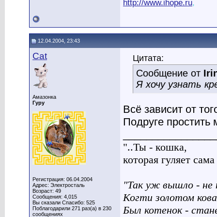
http://www.ihope.ru
,
12.04.2004, 23:43
Cat
Цитата:
Сообщение от
Iri
Я хочу узнать кр
Амазонка
Гуру
Всё зависит от то
Подруге простить 
________________
"..Ты - кошка,
которая гуляет сама п
Регистрация: 06.04.2004
"Так уж вышло - не 
Адрес: Электросталь
Возраст: 49
Когти золотом кова
Сообщения: 4,015
Вы сказали Спасибо: 525
Был котенок - стан
Поблагодарили 271 раз(а) в 230
сообщениях