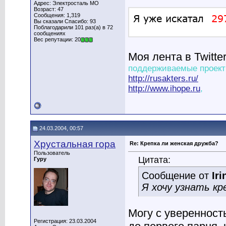
Адрес: Электросталь МО
Возраст: 47
Сообщения: 1,319
Вы сказали Спасибо: 93
Поблагодарили 101 раз(а) в 72
сообщениях
Вес репутации: 20
Моя лента в Twitte
поддерживаемые проект
http://rusakters.ru/
http://www.ihope.ru
,
24.03.2004, 00:57
Хрустальная гора
Re: Крепка ли женская дружба?
Пользователь
Цитата:
Гуру
Сообщение от
Iri
Я хочу узнать кр
Могу с уверенност
Регистрация: 23.03.2004