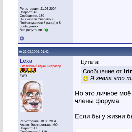
Регистрация: 21.03.2004
Возраст: 46
Сообщения: 150
Вы сказали Спасибо: 0
Поблагодарили 5 раз(а) в 5
сообщениях
Вес репутации: 0
21.03.2004, 01:42
Lexa
Цитата:
Системный администратор
Сообщение от
Iri
Гуру
Я знала что 
Но это личное моё
члены форума.
________________
Если бы у жизни 
Регистрация: 18.03.2004
Адрес: Электросталь МО
Возраст: 47
Сообщения: 1,319