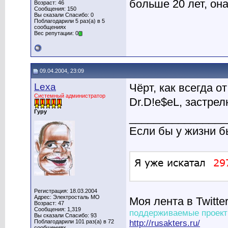
больше 20 лет, он
Возраст: 46
Сообщения: 150
Вы сказали Спасибо: 0
Поблагодарили 5 раз(а) в 5
сообщениях
Вес репутации: 0
09.04.2004, 23:09
Lexa
Чёрт, как всегда 
Системный администратор
Dr.D!e$eL, застре
Гуру
________________
Если бы у жизни 
Регистрация: 18.03.2004
Адрес: Электросталь МО
Моя лента в Twitte
Возраст: 47
Сообщения: 1,319
поддерживаемые проект
Вы сказали Спасибо: 93
Поблагодарили 101 раз(а) в 72
http://rusakters.ru/
сообщениях