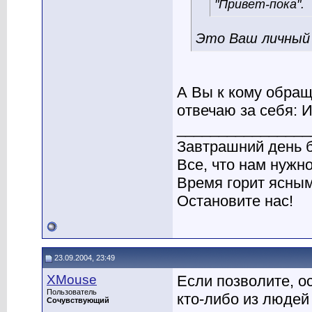
"Привет-пока".
Это Ваш личный 
А Вы к кому обраща
отвечаю за себя: И
________________
Завтрашний день б
Все, что нам нужно
Время горит ясным
Остановите нас!
23.09.2004, 23:49
XMouse
Если позволите, о
Пользователь
кто-либо из людей
Сочувствующий