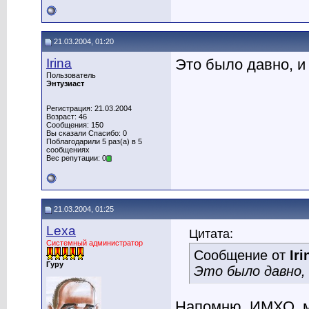
21.03.2004, 01:20
Irina
Это было давно, и
Пользователь
Энтузиаст
Регистрация: 21.03.2004
Возраст: 46
Сообщения: 150
Вы сказали Спасибо: 0
Поблагодарили 5 раз(а) в 5
сообщениях
Вес репутации: 0
21.03.2004, 01:25
Lexa
Цитата:
Системный администратор
Сообщение от
Iri
Гуру
Это было давно,
Напомню. ИМХО, му