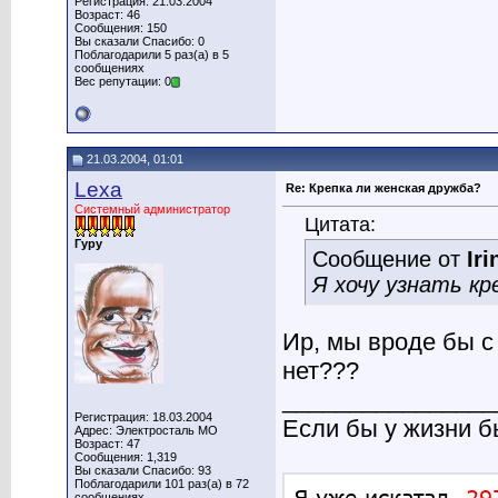
Регистрация: 21.03.2004
Возраст: 46
Сообщения: 150
Вы сказали Спасибо: 0
Поблагодарили 5 раз(а) в 5
сообщениях
Вес репутации: 0
21.03.2004, 01:01
Lexa
Re: Крепка ли женская дружба?
Системный администратор
Цитата:
Гуру
Сообщение от
Iri
Я хочу узнать кр
Ир, мы вроде бы с
нет???
________________
Регистрация: 18.03.2004
Если бы у жизни 
Адрес: Электросталь МО
Возраст: 47
Сообщения: 1,319
Вы сказали Спасибо: 93
Поблагодарили 101 раз(а) в 72
сообщениях