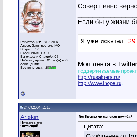
Совершенно верно.
________________
Если бы у жизни 
Регистрация: 18.03.2004
Адрес: Электросталь МО
Возраст: 47
Сообщения: 1,319
Вы сказали Спасибо: 93
Поблагодарили 101 раз(а) в 72
Моя лента в Twitte
сообщениях
Вес репутации: 20
поддерживаемые проект
http://rusakters.ru/
http://www.ihope.ru
,
24.09.2004, 11:13
Arlekin
Re: Крепка ли женская дружба?
Пользователь
Цитата:
Читающий
Сообщение от
Iri