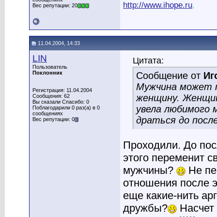
http://www.ihope.ru
,
Вес репутации: 20
11.04.2004, 14:33
LIN
Цитата:
Пользователь
Поклонник
Сообщение от
Иг
Мужчина может п
Регистрация: 11.04.2004
женщину. Женщи
Сообщения: 62
Вы сказали Спасибо: 0
увела любимого 
Поблагодарили 0 раз(а) в 0
сообщениях
драться до посл
Вес репутации: 0
Проходили. До пос
этого переменит с
мужчины?
Не пе
отношения после э
еще какие-нить арг
дружбы?
Насчет 