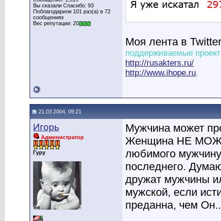
Вы сказали Спасибо: 93
Поблагодарили 101 раз(а) в 72
сообщениях
Вес репутации: 20
Моя лента в Twitte
поддерживаемые проект
http://rusakters.ru/
http://www.ihope.ru
,
21.03.2004, 09:21
Игорь
Мужчина может про
Администратор
Женщина НЕ МОЖЕТ
любимого мужчину
Гуру
последнего. Думаю
дружат мужчины и
мужской, если ист
преданна, чем Он..
________________