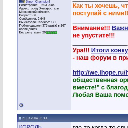
Simon Champion!
Как ты хочешь, чт
Регистрация: 19.03.2004
Адрес: город Электросталь
поступай с ними!!
Московской области.
Возраст: 66
Сообщения: 2,648
________________
Вы сказали Спасибо: 171
Поблагодарили 373 раз(а) в 267
Внимание!!!
Важн
сообщениях
Вес репутации: 20
не упустите!!!
________________
Ура!!!
Итоги конк
- наш форум в при
________________
http://we.ihope.ru/
общественная ор
вместе!" с благ
Любая Ваша помо
21.03.2004, 21:41
КОРОЛЬ
где-то когда-то сл