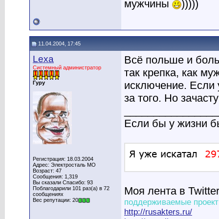
мужчины
)))))
11.04.2004, 17:45
Lexa
Всё польше и боль
Системный администратор
так крепка, как му
исключение. Если у
Гуру
за того. Но зачаст
________________
Если бы у жизни 
Регистрация: 18.03.2004
Адрес: Электросталь МО
Возраст: 47
Сообщения: 1,319
Вы сказали Спасибо: 93
Моя лента в Twitte
Поблагодарили 101 раз(а) в 72
сообщениях
Вес репутации: 20
поддерживаемые проект
http://rusakters.ru/