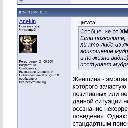
24.09.2004, 11:35
Arlekin
Цитата:
Пользователь
Читающий
Сообщение от
XM
Если позволите, 
ли кто-либо из 
воплощение мудр
и по-жизни видн
Регистрация: 24.09.2004
поступает мудр
Возраст: 48
Сообщения: 5
Вы сказали Спасибо: 0
Поблагодарили 0 раз(а) в 0
Женщина - эмоциан
сообщениях
Вес репутации: 0
которого зачастую
позитивных или не
данной ситуации н
осознание некорре
поведения. Однак
стандартным поис