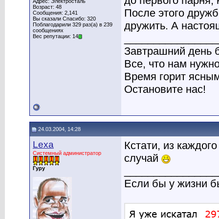
до первого парня,
Адрес: Электросталь
Возраст: 48
После этого дружб
Сообщения: 2,141
Вы сказали Спасибо: 320
дружить. А настоя
Поблагодарили 329 раз(а) в 239
сообщениях
________________
Вес репутации: 14
Завтрашний день б
Все, что нам нужно
Время горит ясным
Остановите нас!
24.03.2004, 14:28
Lexa
Кстати, из каждого
Системный администратор
случай
________________
Гуру
Если бы у жизни 