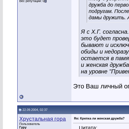
Вес репутации: 0
дружба до перв
подругам. Посл
дамы дружить. 
Я с Х.Г. согласн
это будет провер
бывают и исключе
обиды и недораз
остается в пам
и женская дружба
на уровне "Приве
Это Ваш личный оп
22.09.2004, 02:37
Хрустальная гора
Re: Крепка ли женская дружба?
Пользователь
Цитата:
Гуру