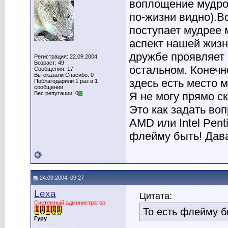
воплощение мудрос
по-жизни видно).В
поступает мудрее 
аспект нашей жизн
дружбе проявляет 
Регистрация: 22.09.2004
Возраст: 49
остальном. Конечно
Сообщения: 17
Вы сказали Спасибо: 0
здесь есть место 
Поблагодарили 1 раз в 1
сообщении
Вес репутации: 0
Я не могу прямо с
Это как задать во
AMD или Intel Pent
флейму быть! Дава
24.09.2004, 09:27
Lexa
Цитата:
Системный администратор
То есть флейму б
Гуру