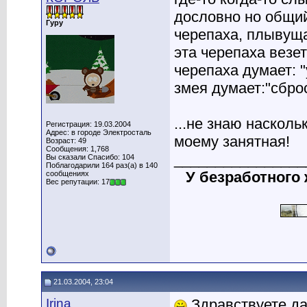
дословно но общий
Гуру
черепаха, плывуща
эта черепаха везет
черепаха думает: 
змея думает:"сбро
...не знаю насколь
Регистрация: 19.03.2004
Адрес: в городе Электросталь
моему занятная!
Возраст: 49
Сообщения: 1,768
________________
Вы сказали Спасибо: 104
Поблагодарили 164 раз(а) в 140
У безработного
сообщениях
Вес репутации: 17
21.03.2004, 23:04
Irina
Здравствуете дам