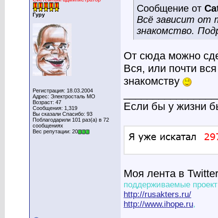
Сообщение от
Ca
Гуру
Всё зависит от 
знакомство. Под
От сюда можно сд
Вся, или почти вс
знакомству
Регистрация: 18.03.2004
________________
Адрес: Электросталь МО
Возраст: 47
Если бы у жизни 
Сообщения: 1,319
Вы сказали Спасибо: 93
Поблагодарили 101 раз(а) в 72
сообщениях
Вес репутации: 20
Моя лента в Twitte
поддерживаемые проект
http://rusakters.ru/
http://www.ihope.ru
,