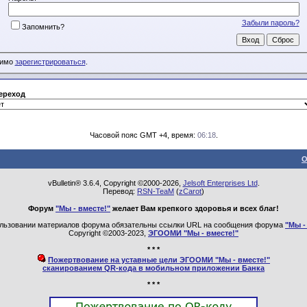
Забыли пароль?
Запомнить?
димо
зарегистрироваться
.
ереход
Часовой пояс GMT +4, время:
06:18
.
О
vBulletin® 3.6.4, Copyright ©2000-2026,
Jelsoft Enterprises Ltd
.
Перевод:
RSN-TeaM
(
zCarot
)
Форум
"Мы - вместе!"
желает Вам крепкого здоровья и всех благ!
льзовании материалов форума обязательны ссылки URL на сообщения форума
"Мы -
Copyright ©2003-2023,
ЭГООМИ "Мы - вместе!"
* * *
Пожертвование на уставные цели ЭГООМИ "Мы - вместе!"
сканированием QR-кода в мобильном приложении Банка
* * *