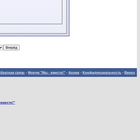
братная связь
-
Форум "Мы - вместе!"
-
Архив
-
Конфиденциальность
-
Вверх
 вместе!"