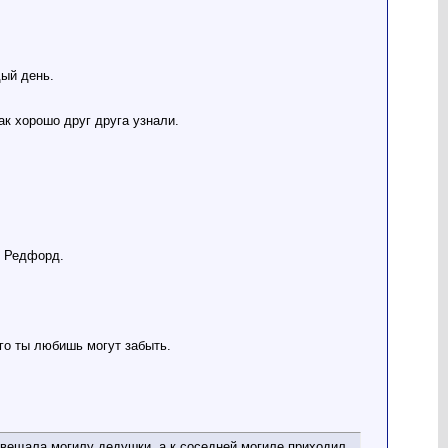
дый день.
ак хорошо друг друга узнали.
т Редфорд.
ого ты любишь могут забыть.
авещала могилу дедушки, а к соседней могиле приходил