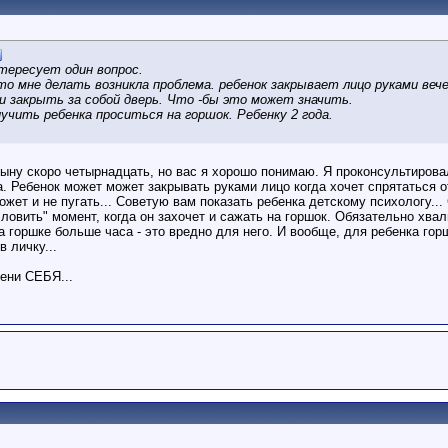
тересует один вопрос.
то мне делать возникла проблема. ребенок закрывает лицо руками веч
 закрыть за собой дверь. Что -бы это может значить.
иучить ребенка проситься на горшок. Ребенку 2 года.
ыну скоро четырнадцать, но вас я хорошо понимаю. Я проконсультировал
. Ребенок может может закрывать руками лицо когда хочет спрятаться от
жет и не пугать... Советую вам показать ребенка детскому психологу...
ловить" момент, когда он захочет и сажать на горшок. Обязательно хвал
а горшке больше часа - это вредно для него. И вообще, для ребенка горш
в личку...
ени СЕБЯ...