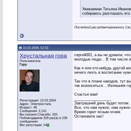
Уважаемая Татьяна Ивановн
собираюсь разглашать его.
Последний раз редактировалось Cat,
10.03.2008, 02:53
Хрустальная гора
сергей001, а вы не думали, чт
молодые люди... В том числе и 
Пользователь
Гуру
Как я или кто-нибудь другой м
нечего лезть в воспитание чужи
Так что в плане наездов, тут в
так возноситься... Излишняя го
Счастья вам!
__________________
Регистрация: 23.03.2004
Завтрашний день будет потом.
Адрес: Электросталь
Все, что нам нужно, нам нужно
Возраст: 48
Сообщения: 2,141
Время горит ясным огнем.
Вы сказали Спасибо: 320
Остановите нас!
Поблагодарили 329 раз(а) в 239
сообщениях
Вес репутации: 14