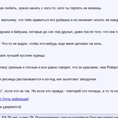
е любить, нужно начать с кого-то, кого ты терпеть не можешь.
 мальчику, что тебе нравиться его рубашка и он начинает носить ее каж
душка и бабушка, которые до сих пор друзья, даже после того, что они т
Что-то не видно, чтобы кто-нибудь еще меня целовал на ночь.
папе лучший кусочек курицы.
 папу грязным и потным и все равно говорит, что он красивее, чем Робер
бя ресницы распахиваются и из-под них вылетают звездочки.
", если это не так. Но если это правда - повторяй это почаще, а то те к
т (чуть побольше)
ла удержатся):
 Ей 76 лет, а ему 78. Познакомились они на кладбище.Она регулярно н