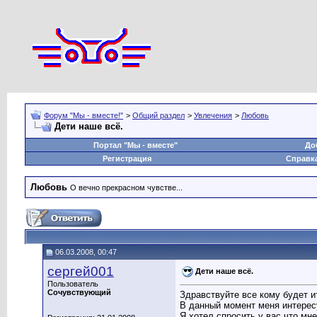
Форум "Мы - вместе!"
>
Общий раздел
>
Увлечения
>
Любовь
Дети наше всё.
Портал "Мы - вместе"
До
Регистрация
Справк
Любовь
О вечно прекрасном чувстве...
06.03.2008, 00:47
сергей001
Дети наше всё.
Пользователь
Сочувствующий
Здравствуйте все кому будет 
В данный момент меня интерес
Я хотел спросить у вас что мн