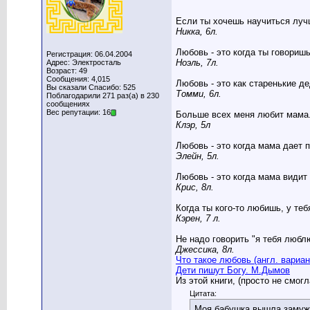
Если ты хочешь научиться лучш
Никка, 6л.
Любовь - это когда ты говоришь
Регистрация: 06.04.2004
Ноэль, 7л.
Адрес: Электросталь
Возраст: 49
Сообщения: 4,015
Любовь - это как старенькие де
Вы сказали Спасибо: 525
Томми, 6л.
Поблагодарили 271 раз(а) в 230
сообщениях
Вес репутации: 16
Больше всех меня любит мама. 
Клэр, 5л
Любовь - это когда мама дает 
Элейн, 5л.
Любовь - это когда мама видит
Крис, 8л.
Когда ты кого-то любишь, у те
Кэрен, 7 л.
Не надо говорить "я тебя люблю
Джессика, 8л.
Что такое любовь (англ. вариан
Дети пишут Богу. М.Дымов
Из этой книги, (просто не смог
Цитата:
Моя бабушка вышла замуж.