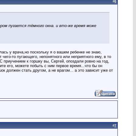
#
6
ером пугается тёмного окна. и вто-же время може
ась у врача,но поскольку я о вашем ребенке не знаю,
 чего-то пугающего, непонятного или неприятного ему, в то
 С приучением к горшку вы, Сергей, опоздали ровно на год,
ите его, можете побыть с ним первое время...что бы он
ок должен стать другом, а не врагом... а это зависит уже от
#
7