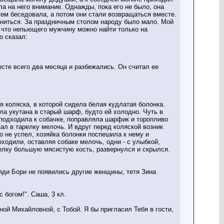
а на него внимание. Однажды, пока его не было, она
тем беседовала, а потом они стали возвращаться вместе.
ениться. За праздничным столом народу было мало. Мой
, что непьющего мужчину можно найти только на
о сказал:
есте всего два месяца и разбежались. Он считал ее
я коляска, в которой сидела белая кудлатая болонка.
а укутана в старый шарф, будто ей холодно. Чуть в
 подходила к собачке, поправляла шарфик и торопливо
кал в тарелку мелочь. И вдруг перед коляской возник
но не успел, хозяйка болонки поспешила к нему и
одили, оставляя собаке мелочь, одни - с улыбкой,
релку большую мясистую кость, развернулся и скрылся.
дяди Бори не появились другие женщины, тетя Зина
 богом!". Саша, 3 кл.
ной Михайловной, с Тобой. Я бы пригласил Тебя в гости,