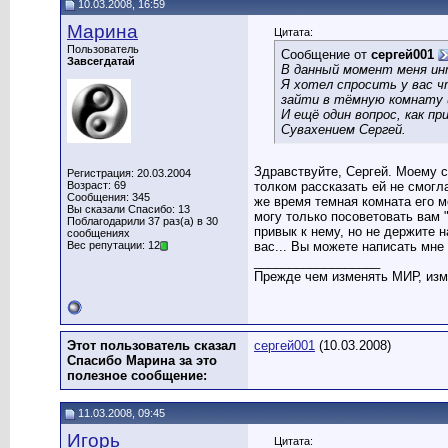
10.03.2008, 16:59
Марина
Цитата:
Пользователь
Сообщение от
сергей001
Завсегдатай
В данный момент меня ин
Я хотел спросить у вас ч
зайти в тёмную комнату и
И ещё один вопрос, как пр
Сувахением Сергей.
Здравствуйте, Сергей. Моему с
Регистрация: 20.03.2004
Возраст: 69
толком рассказать ей не смогла
Сообщения: 345
же время темная комната его мо
Вы сказали Спасибо: 13
могу только посоветовать вам "
Поблагодарили 37 раз(а) в 30
привык к нему, но не держите н
сообщениях
Вес репутации: 12
вас... Вы можете написать мне 
__________________
Прежде чем изменять МИР, изм
Этот пользователь сказал
сергей001
(10.03.2008)
Спасибо Марина за это
полезное сообщение:
11.03.2008, 09:45
Игорь
Цитата: