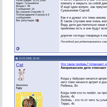
Регистрация: 31.01.2008
комнату и закрыть за собой две
Адрес: Гулькевичи
Возраст: 49
И ещё один вопрос, как приучит
Сообщения: 14
Сувахением Сергей.
Вы сказали Спасибо: 5
Поблагодарили 0 раз(а) в 0
Как я и думал это тема никому
сообщениях
Вес репутации: 0
В таком случаее мне очень жал
Видь дети дествительно наше 
проблемы есть и они будут все
дорогие господа товарищи я из
Последний раз редактировалось серг
10.03.2008, 02:42
Cat
Что такое любовь? (отвечают д
Американские дети отвечают 
Когда у бабушки начался артрит
него тоже начался артрит в рук
Амазонка
Ребекка, 8л.
Гуру
Когда тебя кто-то любит, он пр
Билли, 4г.
Любовь - это то от чего ты улы
Терри, 4г.