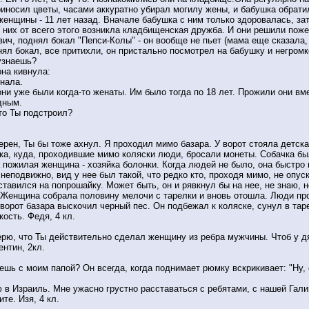
иносил цветы, часами аккуратно убирал могилу жены, и бабушка обратил
женщины - 11 лет назад. Вначале бабушка с ним только здоровалась, за
У них от всего этого возникла кладбищенская дружба. И они решили пож
ич, поднял бокал "Пепси-Колы" - он вообще не пьет (мама еще сказала
днял бокал, все притихли, он пристально посмотрел на бабушку и негромк
узнаешь?
на кивнула:
знала.
ни уже были когда-то женаты. Им было тогда по 18 лет. Прожили они вм
дным.
то Ты подстроил?
ерен, Ты бы тоже ахнул. Я проходил мимо базара. У ворот стояла детска
а, куда, проходившие мимо коляски люди, бросали монеты. Собачка был
 пожилая женщина - хозяйка болонки. Когда людей не было, она быстро
неподвижно, вид у нее был такой, что редко кто, проходя мимо, не опус
ставился на попрошайку. Может быть, он и рявкнул бы на нее, не знаю, 
Женщина собрала половину мелочи с тарелки и вновь отошла. Люди прох
з ворот базара выскочил черный пес. Он подбежал к коляске, сунул в та
ость. Федя, 4 кл.
верю, что Ты действительно сделал женщину из ребра мужчины. Чтоб у 
ентин, 2кл.
ешь с моим папой? Он всегда, когда поднимает рюмку вскрикивает: "Ну, с
 в Израиль. Мне ужасно грустно расставаться с ребятами, с нашей Гали
те. Изя, 4 кл.