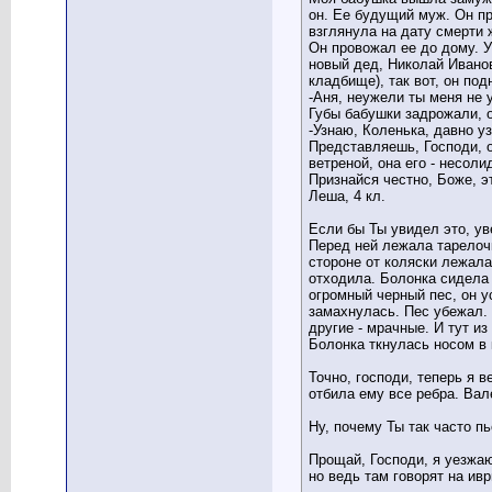
он. Ее будущий муж. Он пр
взглянула на дату смерти 
Он провожал ее до дому. 
новый дед, Николай Иванов
кладбище), так вот, он по
-Аня, неужели ты меня не 
Губы бабушки задрожали, о
-Узнаю, Коленька, давно у
Представляешь, Господи, о
ветреной, она его - несоли
Признайся честно, Боже, э
Леша, 4 кл.
Если бы Ты увидел это, ув
Перед ней лежала тарелочк
стороне от коляски лежала
отходила. Болонка сидела 
огромный черный пес, он у
замахнулась. Пес убежал. 
другие - мрачные. И тут и
Болонка ткнулась носом в к
Точно, господи, теперь я 
отбила ему все ребра. Вал
Ну, почему Ты так часто пь
Прощай, Господи, я уезжаю
но ведь там говорят на иври