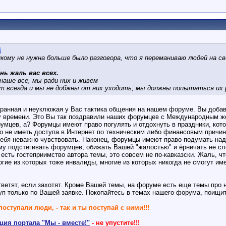
икому не нужна больше было разговора, что я переманиваю людей на св
нь жаль вас всех.
аше все, мы ради них и живем
ут всегда и мы не добжны от них уходить, мы должны попытаться их
транная и неуклюжая у Вас тактика общения на нашем форуме. Вы добав
у времени. Это Вы так поздравили наших форумцев с Международным ж
умцев, а? Форумцы имеют право погулять и отдохнуть в праздники, кото
 не иметь доступа в Интернет по техническим либо финансовым причина
ебя неважно чувствовать. Наконец, форумцы имеют право подумать над 
у подстегивать форумцев, обижать Вашей "жалостью" и ёрничать не сле
 есть гостеприимство автора темы, это совсем не по-кавказски. Жаль, ч
гие из которых тоже инвалиды, многие из которых никогда не смогут име
ветят, если захотят. Кроме Вашей темы, на форуме есть еще темы про 
п только по Вашей заявке. Покопайтесь в темах нашего форума, поищит
поступали люди, - так и ты поступай с ними!!!
ия портала "Мы - вместе!"
- не упустите!!!