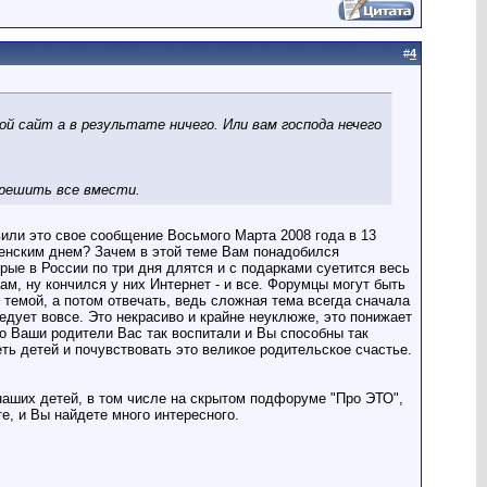
#
4
ой сайт а в результате ничего. Или вам господа нечего
 решить все вмести.
или это свое сообщение Восьмого Марта 2008 года в 13
енским днем? Зачем в этой теме Вам понадобился
рые в России по три дня длятся и с подарками суетится весь
м, ну кончился у них Интернет - и все. Форумцы могут быть
темой, а потом отвечать, ведь сложная тема всегда сначала
дует вовсе. Это некрасиво и крайне неуклюже, это понижает
то Ваши родители Вас так воспитали и Вы способны так
ть детей и почувствовать это великое родительское счастье.
наших детей, в том числе на скрытом подфоруме "Про ЭТО",
е, и Вы найдете много интересного.