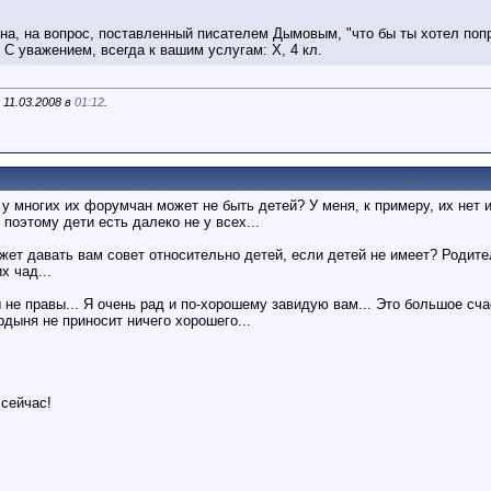
а, на вопрос, поставленный писателем Дымовым, "что бы ты хотел попроси
 С уважением, всегда к вашим услугам: Х, 4 кл.
 11.03.2008 в
01:12
.
о у многих их форумчан может не быть детей? У меня, к примеру, их нет 
поэтому дети есть далеко не у всех...
ожет давать вам совет относительно детей, если детей не имеет? Родите
х чад...
ы не правы... Я очень рад и по-хорошему завидую вам... Это большое счаст
рдыня не приносит ничего хорошего...
 сейчас!