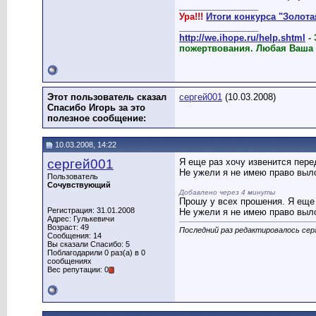
________________
Ура!!!
Итоги конкурса "Золот
________________
http://we.ihope.ru/help.shtml
-
пожертвования. Любая Ваша
Этот пользователь сказал
сергей001
(10.03.2008)
Спасибо Игорь за это
полезное сообщение:
10.03.2008, 14:22
сергей001
Я еще раз хочу извенится перед
Не ужели я не имею право выло
Пользователь
Сочувствующий
Добавлено через 4 минуты
Прошу у всех прошения. Я еще 
Регистрация: 31.01.2008
Не ужели я не имею право выло
Адрес: Гулькевичи
Возраст: 49
Последний раз редактировалось серг
Сообщения: 14
Вы сказали Спасибо: 5
Поблагодарили 0 раз(а) в 0
сообщениях
Вес репутации: 0