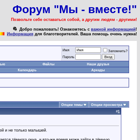
Форум "Мы - вместе!"
Позвольте себе оставаться собой, а другим людям - другими!
Добро пожаловать! Ознакомтесь с
важной информацией
!
Информация
для благотворителей. Ваша помощь очень нужна!
Имя
Запомнить?
Пароль
тью
Файлы
Наши друзья
Календарь
Аркады
Опции темы
Опции просмотра
#
1
ей и не только малышей.
ается тёмного окна. и вто-же время може зайти в тёмную