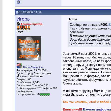
10.03.2008, 11:38
Игорь
Цитата:
Администратор
Сообщение от
сергей001
Как я и думал это тема н
Гуру
добавить.
В таком случаее мне оче
Видь дети дествительно н
проблемы есть и они буд
Уважаемый сергей001, очень с
часов 18 минут по Московском
откровенный наезд на всех фор
народ. Форумцы могут временно
Simon Champion!
очень заняты. Форумцы могут с
Регистрация: 19.03.2004
вызывает размышления. Поэтом
Адрес: город Электросталь
Ваш рейтинг на форуме, это не
Московской области.
Возраст: 66
глубоко обижать форумцев, мно
Сообщения: 2,648
Очень жаль.
Вы сказали Спасибо: 171
Поблагодарили 373 раз(а) в 267
А по теме форумцы Вам еще от
сообщениях
Вес репутации: 20
куда Вы можете получить досту
__________________
Как ты хочешь, чтоб с тобой 
________________
Внимание!!!
Важная информац