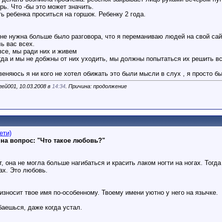
рь. Что -бы это может значить.
ь ребенка проситься на горшок. Ребенку 2 года.
 не нужна больше было разговора, что я переманиваю людей на свой сайт
ь вас всех.
все, мы ради них и живем
гда и мы не добжны от них уходить, мы должны попытаться их решить вс
веняюсь я ни кого не хотел обижать это были мысли в слух , я просто б
ей001, 10.03.2008 в
14:34
. Причина: продолжение
ети)
на вопрос: "Что такое любовь?"
, она не могла больше нагибаться и красить лаком ногти на ногах. Тогда
ах. Это любовь.
оизносит твое имя по-особенному. Твоему имени уютно у него на язычке.
баешься, даже когда устал.