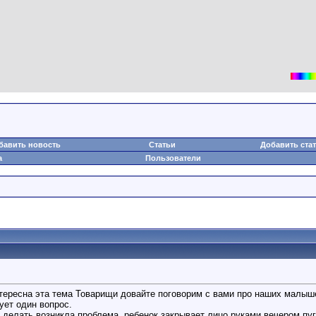
бавить новость
Статьи
Добавить ста
а
Пользователи
итересна эта тема Товарищи довайте поговорим с вами про наших малыш
ует один вопрос.
е делать возникла проблема. ребенок закрывает лицо руками вечером пуг