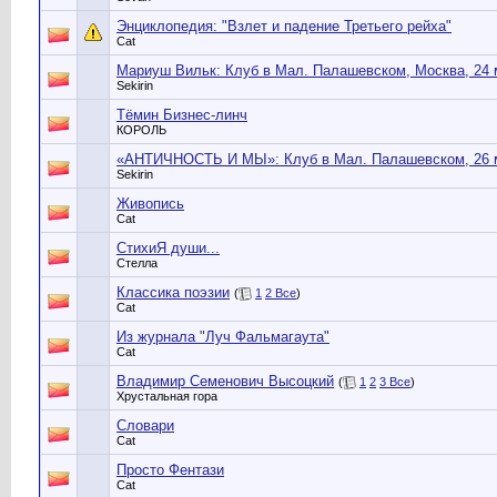
Энциклопедия: "Взлет и падение Третьего рейха"
Cat
Мариуш Вильк: Клуб в Мал. Палашевском, Москва, 24 м
Sekirin
Тёмин Бизнес-линч
КОРОЛЬ
«АНТИЧНОСТЬ И МЫ»: Клуб в Мал. Палашевском, 26 м
Sekirin
Живопись
Cat
СтихиЯ души...
Стелла
Классика поэзии
(
1
2
Все
)
Cat
Из журнала "Луч Фальмагаута"
Cat
Владимир Семенович Высоцкий
(
1
2
3
Все
)
Хрустальная гора
Словари
Cat
Просто Фентази
Cat