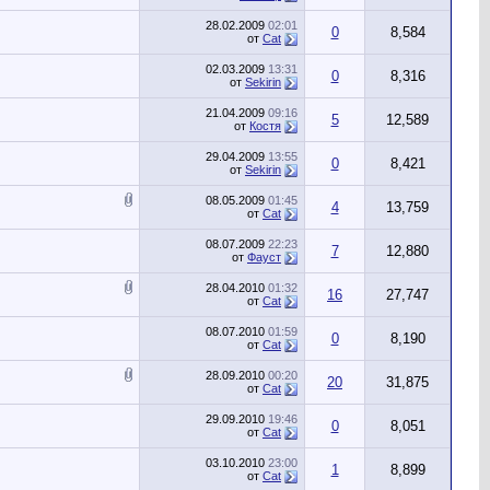
28.02.2009
02:01
0
8,584
от
Cat
02.03.2009
13:31
0
8,316
от
Sekirin
21.04.2009
09:16
5
12,589
от
Костя
29.04.2009
13:55
0
8,421
от
Sekirin
08.05.2009
01:45
4
13,759
от
Cat
08.07.2009
22:23
7
12,880
от
Фауст
28.04.2010
01:32
16
27,747
от
Cat
08.07.2010
01:59
0
8,190
от
Cat
28.09.2010
00:20
20
31,875
от
Cat
29.09.2010
19:46
0
8,051
от
Cat
03.10.2010
23:00
1
8,899
от
Cat