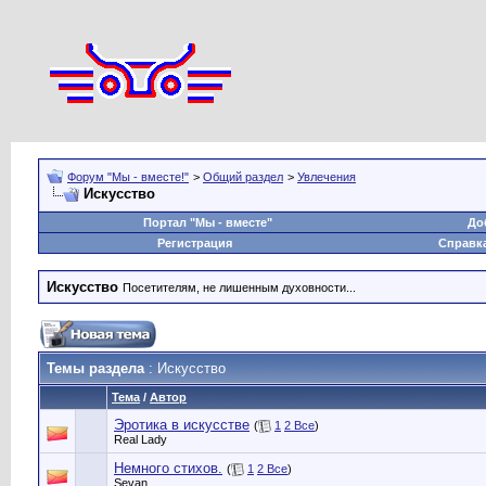
Форум "Мы - вместе!"
>
Общий раздел
>
Увлечения
Искусство
Портал "Мы - вместе"
До
Регистрация
Справк
Искусство
Посетителям, не лишенным духовности...
Темы раздела
: Искусство
Тема
/
Автор
Эротика в искусстве
(
1
2
Все
)
Real Lady
Немного стихов.
(
1
2
Все
)
Sevan