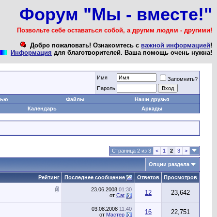
Форум "Мы - вместе!"
Позвольте себе оставаться собой, а другим людям - другими!
Добро пожаловать! Ознакомтесь с
важной информацией
!
Информация
для благотворителей. Ваша помощь очень нужна!
Имя
Запомнить?
Пароль
тью
Файлы
Наши друзья
Календарь
Аркады
Страница 2 из 3
<
1
2
3
>
Опции раздела
Рейтинг
Последнее сообщение
Ответов
Просмотров
23.06.2008
01:30
12
23,642
от
Cat
03.08.2008
11:40
16
22,751
от
Мастер