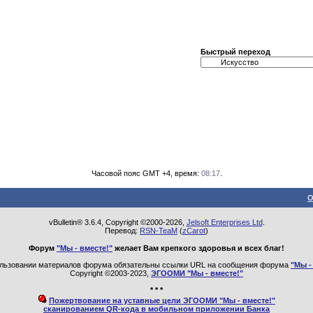
Быстрый переход
Часовой пояс GMT +4, время:
08:17
.
О
vBulletin® 3.6.4, Copyright ©2000-2026,
Jelsoft Enterprises Ltd
.
Перевод:
RSN-TeaM
(
zCarot
)
Форум
"Мы - вместе!"
желает Вам крепкого здоровья и всех благ!
льзовании материалов форума обязательны ссылки URL на сообщения форума
"Мы -
Copyright ©2003-2023,
ЭГООМИ "Мы - вместе!"
* * *
Пожертвование на уставные цели ЭГООМИ "Мы - вместе!"
сканированием QR-кода в мобильном приложении Банка