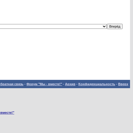
братная связь
-
Форум "Мы - вместе!"
-
Архив
-
Конфиденциальность
-
Вверх
 вместе!"