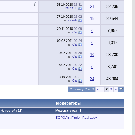
15.10.2010
16:31
21
32,239
от
КОРОЛЬ
27.10.2010
23:02
18
29,544
от
cerols
20.11.2010
02:09
0
7,957
от
Cat
02.02.2011
02:24
0
8,017
от
Cat
10.02.2011
01:36
10
23,739
от
Cat
16.02.2011
02:22
0
8,740
от
Cat
13.10.2011
00:21
34
43,904
от
Cat
Страница 2 из 3
<
1
2
3
>
Модераторы
0, гостей: 13)
Модераторы : 3
КОРОЛЬ
,
Finder
,
Real Lady