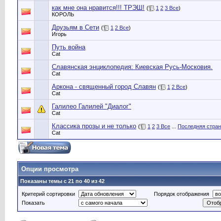
как мне она нравится!!! ТРЭШ!
(
1
2
3
Все
)
КОРОЛЬ
Друзьям в Сети
(
1
2
Все
)
Игорь
Путь война
Cat
Славянская энциклопедия: Киевская Русь-Московия.
Cat
Аркона - священный город Славян
(
1
2
Все
)
Cat
Галилео Галилей "Диалог"
Cat
Классика прозы и не только
(
1
2
3
Все
...
Последняя стра
Cat
Опции просмотра
Показаны темы с 21 по 40 из 42
Критерий сортировки
Порядок отображения
Показать