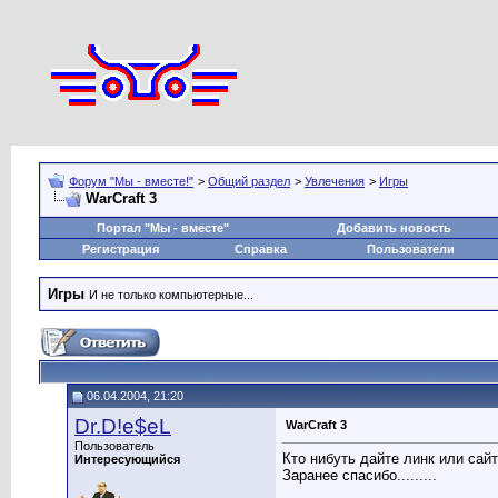
Форум "Мы - вместе!"
>
Общий раздел
>
Увлечения
>
Игры
WarCraft 3
Портал "Мы - вместе"
Добавить новость
Регистрация
Справка
Пользователи
Игры
И не только компьютерные...
06.04.2004, 21:20
Dr.D!e$eL
WarCraft 3
Пользователь
Кто нибуть дайте линк или сай
Интересующийся
Заранее спасибо.........
__________________