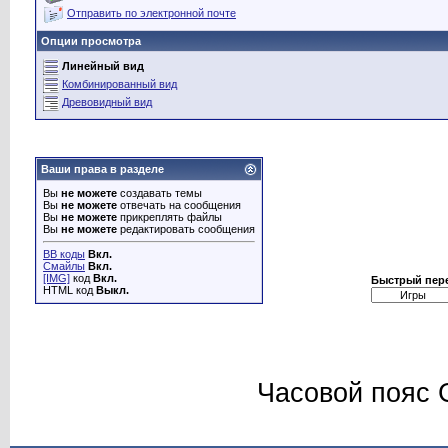
Отправить по электронной почте
Опции просмотра
Линейный вид
Комбинированный вид
Древовидный вид
Ваши права в разделе
Вы
не можете
создавать темы
Вы
не можете
отвечать на сообщения
Вы
не можете
прикреплять файлы
Вы
не можете
редактировать сообщения
BB коды
Вкл.
Смайлы
Вкл.
[IMG]
код
Вкл.
Быстрый пер
HTML код
Выкл.
Часовой пояс 