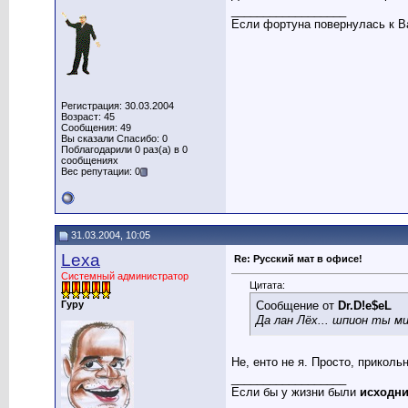
__________________
Если фортуна повернулась к Ва
Регистрация: 30.03.2004
Возраст: 45
Сообщения: 49
Вы сказали Спасибо: 0
Поблагодарили 0 раз(а) в 0
сообщениях
Вес репутации: 0
31.03.2004, 10:05
Lexa
Re: Русский мат в офисе!
Системный администратор
Цитата:
Гуру
Сообщение от
Dr.D!e$eL
Да лан Лёх... шпион ты м
Не, енто не я. Просто, приколь
__________________
Если бы у жизни были
исходн