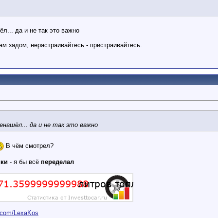
ёл... да и не так это важно
м задом, нерастраивайтесь - пристраивайтесь.
ненашёл... да и не так это важно
В чём смотрел?
ики
- я бы всё
переделал
er.com/LexaKos