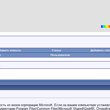
бавить новость
Статьи
Добавить ста
а
Пользователи
.
сть из жизни корпорации Microsoft. Если на вашем компьютере установл
директории Program Files\Common Files\Microsoft Shared\Grphflt\. Открой