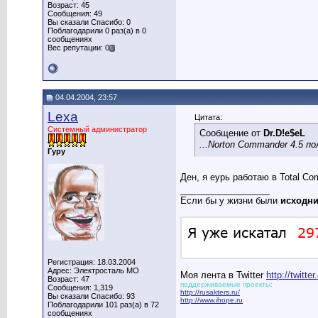
Возраст: 45
Сообщения: 49
Вы сказали Спасибо: 0
Поблагодарили 0 раз(а) в 0
сообщениях
Вес репутации: 0
04.04.2004, 23:57
Lexa
Цитата:
Системный администратор
Сообщение от
Dr.D!e$eL
...Norton Commander 4.5 
Гуру
Ден, я еурь работаю в Total C
__________________
Если бы у жизни были
исходн
Регистрация: 18.03.2004
Адрес: Электросталь МО
Моя лента в Twitter
http://twitt
Возраст: 47
поддерживаемые проекты:
Сообщения: 1,319
http://rusakters.ru/
Вы сказали Спасибо: 93
http://www.ihope.ru
,
Поблагодарили 101 раз(а) в 72
сообщениях