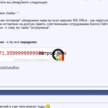
льтате вы обнаружите следующее:
dave zloebu~ "
ние потомкам" обнаружено нами во всех версиях MS Office - как пиратск
но оставлено на долгую память собственными сотрудниками Билла Гейтс
и - к тому же такие "остроумные".
ики
- я бы всё
переделал
er.com/LexaKos
овский и сам типа вписал туды