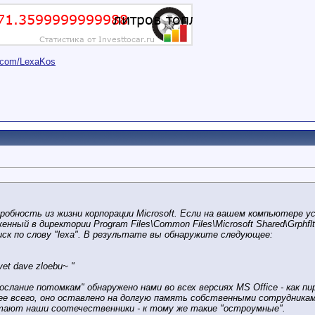
er.com/LexaKos
робность из жизни корпорации Microsoft. Если на вашем компьютере ус
оженный в директории Program Files\Common Files\Microsoft Shared\Grph
иск по слову "lexa". В результате вы обнаружите следующее:
vet dave zloebu~ "
ослание потомкам" обнаружено нами во всех версиях MS Office - как п
ее всего, оно оставлено на долгую память собственными сотрудника
отают наши соотечественники - к тому же такие "остроумные".