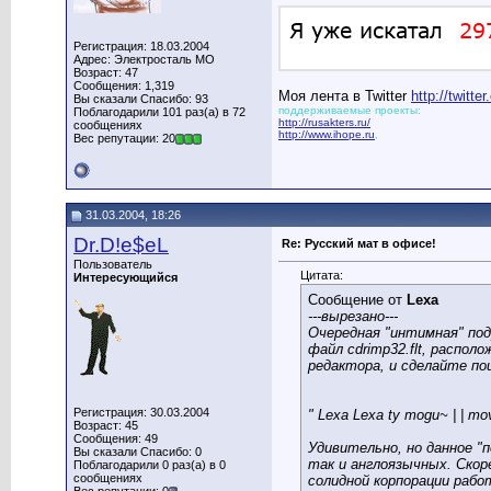
Регистрация: 18.03.2004
Адрес: Электросталь МО
Возраст: 47
Сообщения: 1,319
Моя лента в Twitter
http://twitt
Вы сказали Спасибо: 93
поддерживаемые проекты:
Поблагодарили 101 раз(а) в 72
http://rusakters.ru/
сообщениях
http://www.ihope.ru
,
Вес репутации: 20
31.03.2004, 18:26
Dr.D!e$eL
Re: Русский мат в офисе!
Пользователь
Цитата:
Интересующийся
Сообщение от
Lexa
---вырезано---
Очередная "интимная" под
файл cdrimp32.flt, распол
редактора, и сделайте по
Регистрация: 30.03.2004
" Lexa Lexa ty mogu~ | | mo
Возраст: 45
Сообщения: 49
Удивительно, но данное "п
Вы сказали Спасибо: 0
так и англоязычных. Скор
Поблагодарили 0 раз(а) в 0
сообщениях
солидной корпорации раб