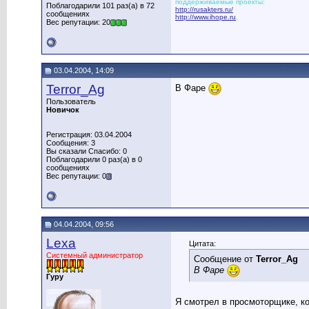
поддерживаемые проекты:
Поблагодарили 101 раз(а) в 72
http://rusakters.ru/
сообщениях
http://www.ihope.ru
,
Вес репутации: 20
03.04.2004, 14:09
Terror_Ag
В Фаре
Пользователь
Новичок
Регистрация: 03.04.2004
Сообщения: 3
Вы сказали Спасибо: 0
Поблагодарили 0 раз(а) в 0
сообщениях
Вес репутации: 0
04.04.2004, 09:56
Lexa
Цитата:
Системный администратор
Сообщение от
Terror_Ag
В Фаре
Гуру
Я смотрел в просмоторщике, к