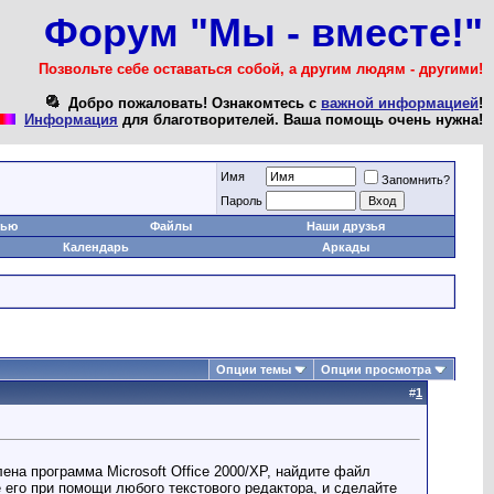
Форум "Мы - вместе!"
Позвольте себе оставаться собой, а другим людям - другими!
Добро пожаловать! Ознакомтесь с
важной информацией
!
Информация
для благотворителей. Ваша помощь очень нужна!
Имя
Запомнить?
Пароль
тью
Файлы
Наши друзья
Календарь
Аркады
Опции темы
Опции просмотра
#
1
ена программа Microsoft Office 2000/XP, найдите файл
те его при помощи любого текстового редактора, и сделайте