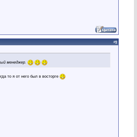
#
9
имый менеджер.
гда то я от него был в восторге