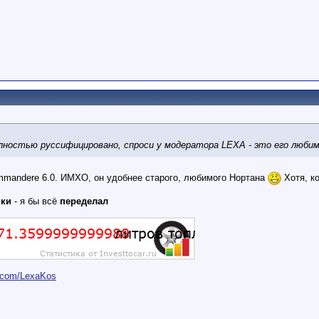
полностью руссифицировано, спроси у модератора LEXA - это его люб
ommanderе 6.0. ИМХО, он удобнее старого, любимого Нортана
Хотя, ко
ики
- я бы всё
переделал
er.com/LexaKos