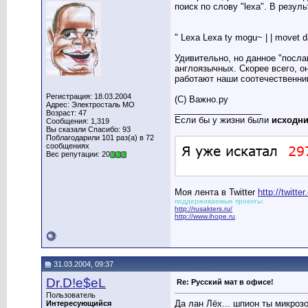
поиск по слову "lexa". В резу
" Lexa Lexa ty mogu~ | | movet 
Удивительно, но данное "посла
англоязычных. Скорее всего, о
работают наши соотечественник
Регистрация: 18.03.2004
(С) Важно.ру
Адрес: Электросталь МО
__________________
Возраст: 47
Если бы у жизни были
исходн
Сообщения: 1,319
Вы сказали Спасибо: 93
Поблагодарили 101 раз(а) в 72
сообщениях
Вес репутации: 20
Моя лента в Twitter
http://twitt
поддерживаемые проекты:
http://rusakters.ru/
http://www.ihope.ru
,
31.03.2004, 09:37
Dr.D!e$eL
Re: Русский мат в офисе!
Пользователь
Да лан Лёх... шпион ты микроз
Интересующийся