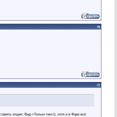
#
6
#
7
ставить опцию: Вид->Только текст), хотя и в Фаре всё