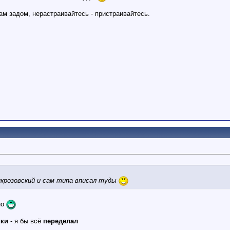
м задом, нерастраивайтесь - пристраивайтесь.
икрозовский и сам типа вписал туды
но
ики
- я бы всё
переделал