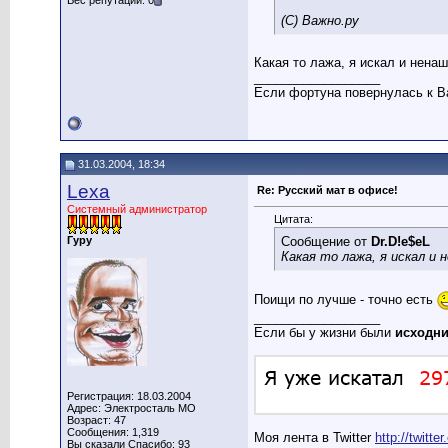
Вес репутации: 0
(С) Важно.ру
Какая то лажа, я искал и ненаш
__________________
Если фортуна повернулась к Ва
31.03.2004, 18:34
Lexa
Re: Русский мат в офисе!
Системный администратор
Цитата:
Гуру
Сообщение от
Dr.D!e$eL
Какая то лажа, я искал и 
Поищи по лучше - точно есть
__________________
Если бы у жизни были
исходн
Регистрация: 18.03.2004
Адрес: Электросталь МО
Возраст: 47
Сообщения: 1,319
Моя лента в Twitter
http://twitt
Вы сказали Спасибо: 93