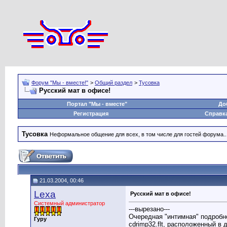
Форум "Мы - вместе!"
>
Общий раздел
>
Тусовка
Русский мат в офисе!
Портал "Мы - вместе"
До
Регистрация
Справк
Тусовка
Неформальное общение для всех, в том числе для гостей форума..
21.03.2004, 00:46
Lexa
Русский мат в офисе!
Системный администратор
---вырезано---
Очередная "интимная" подробно
Гуру
cdrimp32.flt, расположенный в 