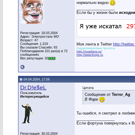
нормально видно
__________________
Если бы у жизни были
исходн
Регистрация: 18.03.2004
Адрес: Электросталь МО
Возраст: 47
Сообщения: 1,319
Моя лента в Twitter
http://twitt
Вы сказали Спасибо: 93
поддерживаемые проекты:
Поблагодарили 101 раз(а) в 72
http://rusakters.ru/
сообщениях
http://www.ihope.ru
,
Вес репутации: 20
04.04.2004, 17:56
Dr.D!e$eL
Цитата:
Пользователь
Сообщение от
Terror_Ag
Интересующийся
В Фаре
Ты ошибся, я смотрел в любим
__________________
Если фортуна повернулась к Ва
Регистрация: 30.03.2004