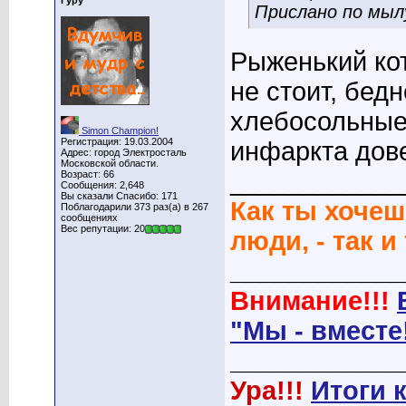
Гуру
Прислано по мыл
Рыженький кот
не стоит, бедн
хлебосольные,
Simon Champion!
Регистрация: 19.03.2004
инфаркта дове
Адрес: город Электросталь
Московской области.
____________
Возраст: 66
Сообщения: 2,648
Вы сказали Спасибо: 171
Как ты хочеш
Поблагодарили 373 раз(а) в 267
сообщениях
Вес репутации: 20
люди, - так и
____________
Внимание!!!
"Мы - вместе
____________
Ура!!!
Итоги 