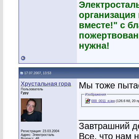
Электростал
организация
вместе!" с б
пожертвован
нужна!
17.07.2007, 13:53
Хрустальная гора
Мы тоже пытае
Пользователь
Гуру
Изображения
000_0011_p.jpg
(126.6 Кб, 20 
____________
Завтрашний де
Регистрация: 23.03.2004
Все, что нам 
Адрес: Электросталь
Возраст: 48