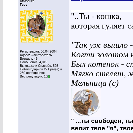
Амазонка
_____________
Гуру
"..Ты - кошка,
которая гуляет са
"Так уж вышло -
Регистрация: 06.04.2004
Когти золотом 
Адрес: Электросталь
Возраст: 49
Был котенок - с
Сообщения: 4,015
Вы сказали Спасибо: 525
Поблагодарили 271 раз(а) в
Мягко стелет, 
230 сообщениях
Вес репутации: 16
Мельница (с)
" ...ты свободен, т
велит твое "я", тво