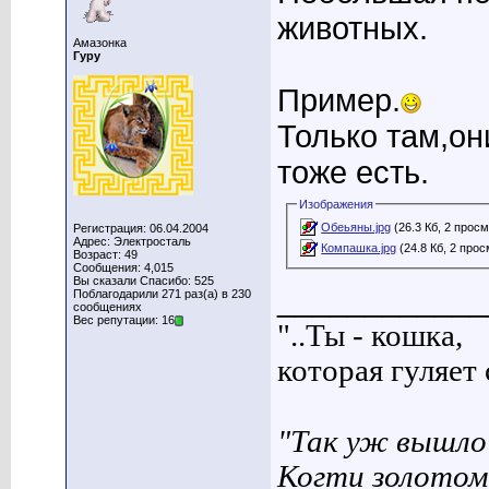
животных.
Амазонка
Гуру
Пример.
Только там,он
тоже есть.
Изображения
Обеьяны.jpg
(26.3 Кб, 2 прос
Регистрация: 06.04.2004
Адрес: Электросталь
Компашка.jpg
(24.8 Кб, 2 про
Возраст: 49
Сообщения: 4,015
Вы сказали Спасибо: 525
____________
Поблагодарили 271 раз(а) в 230
сообщениях
Вес репутации: 16
"..Ты - кошка,
которая гуляет с
"Так уж вышло 
Когти золотом