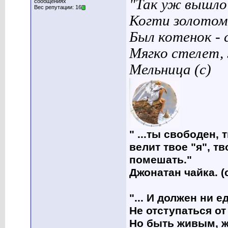
"Так уж вышло 
сообщениях
Вес репутации: 16
Когти золотом
Был котенок - 
Мягко стелет,
Мельница (с)
" ...ты свободен, 
велит твое "я", т
помешать."
Джонатан чайка. (
"... И должен ни 
Не отступаться от
Но быть живым, ж