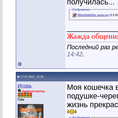
получилась...
Изображения
9f8ed4fd6689x мини.jpg
(3.9 К
____________
Жажда общения
Последний раз р
14:42
.
17.07.2007, 12:26
Игорь
Моя кошечка 
Администратор
подушке-череп
Гуру
жизнь прекрас
Изображения