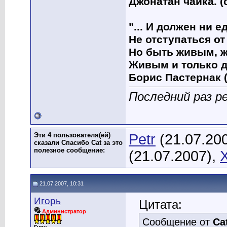
Джонатан чайка. (
"... И должен ни 
Не отступаться от
Но быть живым, ж
Живым и только д
Борис Пастернак (
Последний раз р
Эти 4 пользователя(ей)
Petr
(21.07.20
сказали Спасибо Cat за это
полезное сообщение:
(21.07.2007),
21.07.2007, 10:31
Игорь
Цитата:
Администратор
Сообщение от
Ca