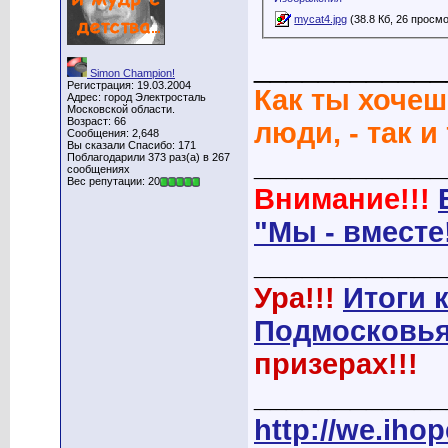
mycat4.jpg
(38.8 Кб, 26 просм
____________
Simon Champion!
Регистрация: 19.03.2004
Как ты хочеш
Адрес: город Электросталь
Московской области.
Возраст: 66
люди, - так и
Сообщения: 2,648
Вы сказали Спасибо: 171
____________
Поблагодарили 373 раз(а) в 267
сообщениях
Вес репутации: 20
Внимание!!!
"Мы - вместе
____________
Ура!!!
Итоги 
Подмосковья
призерах!!!
____________
http://we.ihop