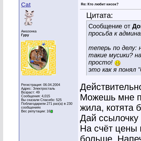
Cat
Re: Кто любит кисок?
Цитата:
Сообщение от
До
Амазонка
просьба к админа
Гуру
теперь по делу:
такие мусики? н
просто!
это как я понял 
Действительно
Регистрация: 06.04.2004
Адрес: Электросталь
Возраст: 49
Можешь мне п
Сообщения: 4,015
Вы сказали Спасибо: 525
Поблагодарили 271 раз(а) в 230
жила, котята 
сообщениях
Вес репутации: 16
Дай ссылочку 
На счёт цены 
больше. Напеч