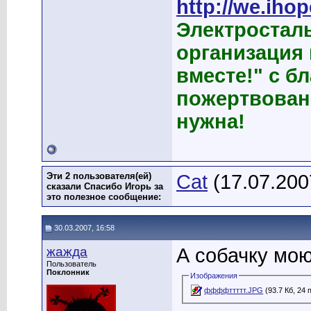
http://we.ihop
Электростал
организация
вместе!" с б
пожертвован
нужна!
Эти 2 пользователя(ей)
Cat
(17.07.200
сказали Спасибо Игорь за
это полезное сообщение:
30.03.2007, 16:58
жажда
А собачку мою
Пользователь
Поклонник
Изображения
ффффттттт.JPG
(93.7 Кб, 24