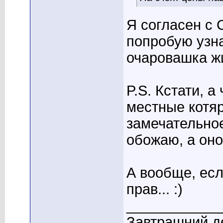
Я согласен с C
попробую узна
очаровашка жи
P.S. Кстати, а
местные котяр
замечательное
обожаю, а оно 
А вообще, ес
прав... :)
____________
Завтрашний де