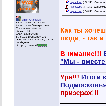
mycat1.jpg
(33.7 Кб, 25 просм
mycat2.jpg
(47.1 Кб, 22 просм
mycat3.jpg
(55.0 Кб, 25 просм
Simon Champion!
____________
Регистрация: 19.03.2004
Адрес: город Электросталь
Как ты хочеш
Московской области.
Возраст: 66
Сообщения: 2,648
люди, - так и
Вы сказали Спасибо: 171
Поблагодарили 373 раз(а) в 267
сообщениях
____________
Вес репутации: 20
Внимание!!!
"Мы - вместе
____________
Ура!!!
Итоги 
Подмосковья
призерах!!!
____________