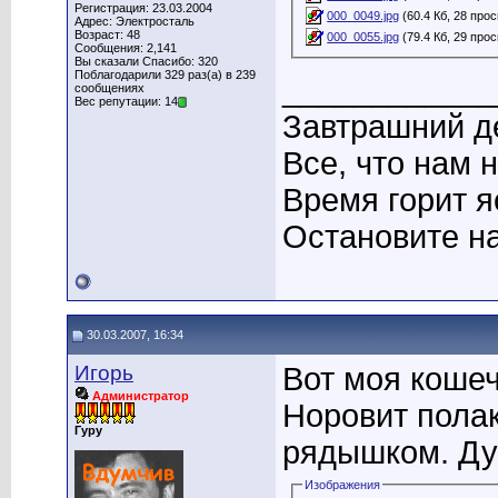
Регистрация: 23.03.2004
000_0049.jpg
(60.4 Кб, 28 про
Адрес: Электросталь
Возраст: 48
000_0055.jpg
(79.4 Кб, 29 про
Сообщения: 2,141
Вы сказали Спасибо: 320
Поблагодарили 329 раз(а) в 239
____________
сообщениях
Вес репутации: 14
Завтрашний де
Все, что нам 
Время горит я
Остановите на
30.03.2007, 16:34
Игорь
Вот моя кошеч
Администратор
Норовит полак
Гуру
рядышком. Ду
Изображения