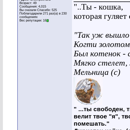
Возраст: 49
"..Ты - кошка,
Сообщения: 4,015
Вы сказали Спасибо: 525
которая гуляет с
Поблагодарили 271 раз(а) в 230
сообщениях
Вес репутации: 16
"Так уж вышло 
Когти золотом
Был котенок - 
Мягко стелет,
Мельница (с)
" ...ты свободен, 
велит твое "я", т
помешать."