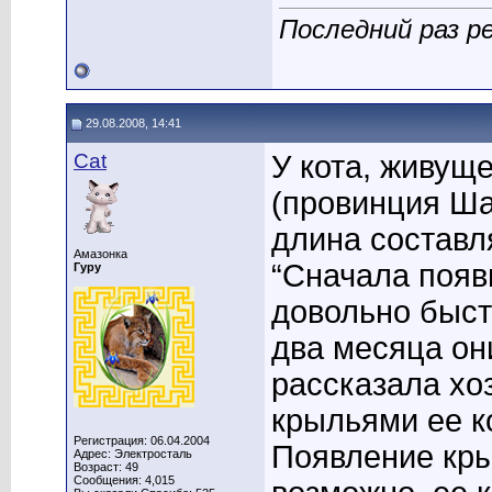
Последний раз р
29.08.2008, 14:41
Cat
У кота, живущ
(провинция Ша
длина составл
Амазонка
“Сначала появ
Гуру
довольно быст
два месяца он
рассказала хоз
крыльями ее ко
Регистрация: 06.04.2004
Появление кры
Адрес: Электросталь
Возраст: 49
Сообщения: 4,015