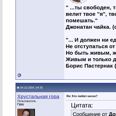
" ...ты свободен, 
велит твое "я", т
помешать."
Джонатан чайка. (
"... И должен ни 
Не отступаться от
Но быть живым, ж
Живым и только д
Борис Пастернак (
04.10.2004, 04:35
Хрустальная гора
Re: Кто любит кисок?
Пользователь
Цитата:
Гуру
Сообщение от
До