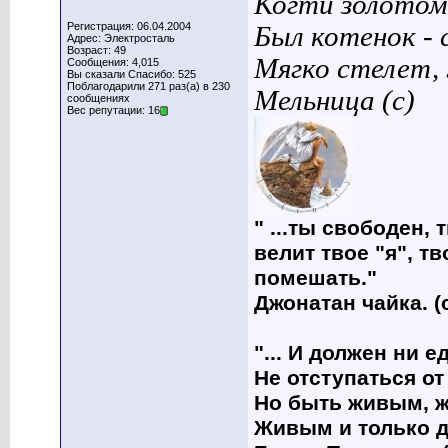
Когти золотом
Регистрация: 06.04.2004
Был котенок - 
Адрес: Электросталь
Возраст: 49
Мягко стелет,
Сообщения: 4,015
Вы сказали Спасибо: 525
Поблагодарили 271 раз(а) в 230
Мельница (с)
сообщениях
Вес репутации: 16
" ...ты свободен, 
велит твое "я", т
помешать."
Джонатан чайка. (
"... И должен ни 
Не отступаться от
Но быть живым, ж
Живым и только д