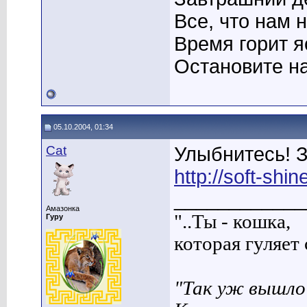
Все, что нам 
Время горит я
Остановите на
05.10.2004, 01:34
Cat
Улыбнитесь! 
http://soft-shi
____________
Амазонка
"..Ты - кошка,
Гуру
которая гуляет с
"Так уж вышло 