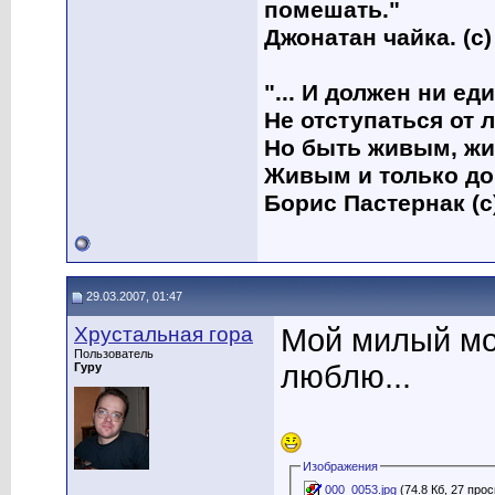
помешать."
Джонатан чайка. (с)
"... И должен ни е
Не отступаться от л
Но быть живым, жи
Живым и только до
Борис Пастернак (с
29.03.2007, 01:47
Хрустальная гора
Мой милый мон
Пользователь
люблю...
Гуру
Изображения
000_0053.jpg
(74.8 Кб, 27 про