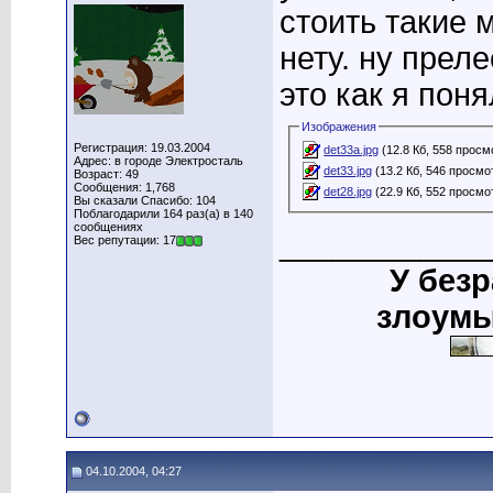
стоить такие 
нету. ну прел
это как я пон
Изображения
Регистрация: 19.03.2004
det33a.jpg
(12.8 Кб, 558 просм
Адрес: в городе Электросталь
det33.jpg
(13.2 Кб, 546 просмо
Возраст: 49
Сообщения: 1,768
det28.jpg
(22.9 Кб, 552 просмо
Вы сказали Спасибо: 104
Поблагодарили 164 раз(а) в 140
сообщениях
____________
Вес репутации: 17
У без
злоумы
04.10.2004, 04:27