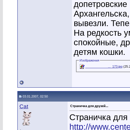
допетровские
Архангельска,
вывезли. Тепе
На редкость 
спокойные, д
детям кошки.
Изображения
_____________..._173.jpg
(25.
03.01.2007, 02:50
Cat
Страничка для друзей...
Страничка для 
http://www.cente