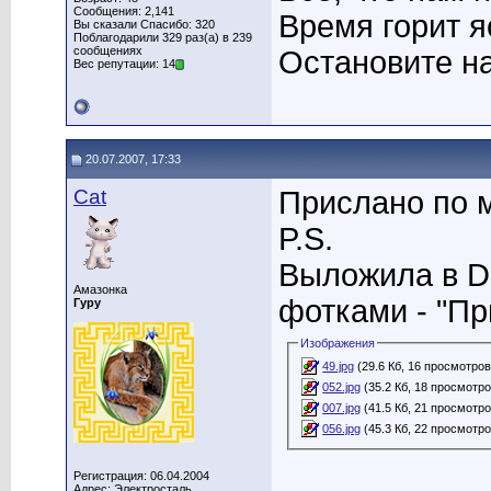
Сообщения: 2,141
Время горит я
Вы сказали Спасибо: 320
Поблагодарили 329 раз(а) в 239
сообщениях
Остановите на
Вес репутации: 14
20.07.2007, 17:33
Cat
Прислано по 
P.S.
Выложила в DC
Амазонка
фотками - "Пр
Гуру
Изображения
49.jpg
(29.6 Кб, 16 просмотров
052.jpg
(35.2 Кб, 18 просмотро
007.jpg
(41.5 Кб, 21 просмотро
056.jpg
(45.3 Кб, 22 просмотро
____________
Регистрация: 06.04.2004
Адрес: Электросталь