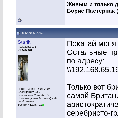
Живым и только д
Борис Пастернак (
28.12.2005, 22:52
Starik
Покатай меня
Пользователь
Остальные пр
Энтузиаст
по адресу:
\\192.168.65.1
Только вот бр
Регистрация: 17.04.2005
Сообщения: 235
самой Британ
Вы сказали Спасибо: 66
Поблагодарили 58 раз(а) в 42
сообщениях
аристократич
Вес репутации: 12
серебристо-го