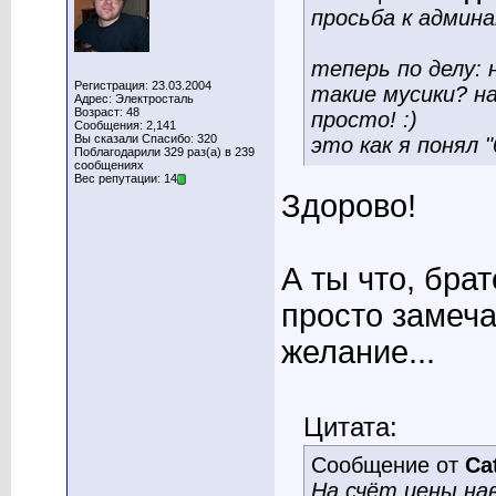
просьба к админа
теперь по делу:
Регистрация: 23.03.2004
такие мусики? н
Адрес: Электросталь
Возраст: 48
просто! :)
Сообщения: 2,141
Вы сказали Спасибо: 320
это как я понял 
Поблагодарили 329 раз(а) в 239
сообщениях
Вес репутации: 14
Здорово!
А ты что, бра
просто замеча
желание...
Цитата:
Сообщение от
Ca
На счёт цены нав