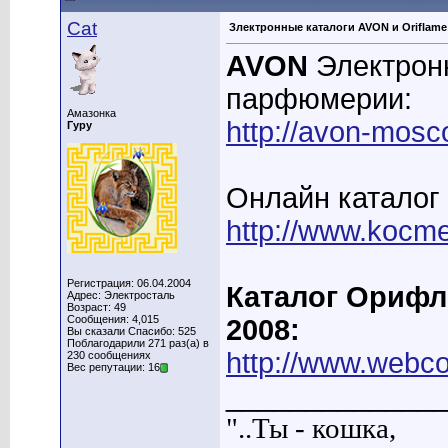
Cat
Злектронные каталоги AVON и Oriflame
AVON
Электронн
парфюмерии:
Амазонка
http://avon-mosc
Гуру
Онлайн каталог
http://www.kocm
Регистрация: 06.04.2004
Каталог Орифле
Адрес: Электросталь
Возраст: 49
Сообщения: 4,015
2008:
Вы сказали Спасибо: 525
Поблагодарили 271 раз(а) в
http://www.webco
230 сообщениях
Вес репутации: 16
_____________
"..Ты - кошка,