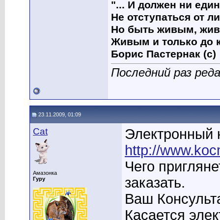
"... И должен ни еди
Не отступаться от ли
Но быть живым, жив
Живым и только до 
Борис Пастернак (с)
Последний раз реда
23.11.2009, 01:09
Cat
Электронный 
http://www.koc
Чего пригляне
Амазонка
заказать.
Гуру
Ваш Консульта
Касается элек