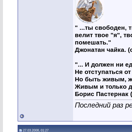
" ...ты свободен, 
велит твое "я", т
помешать."
Джонатан чайка. (
"... И должен ни 
Не отступаться от
Но быть живым, ж
Живым и только д
Борис Пастернак (
Последний раз р
27.03.2008, 01:27