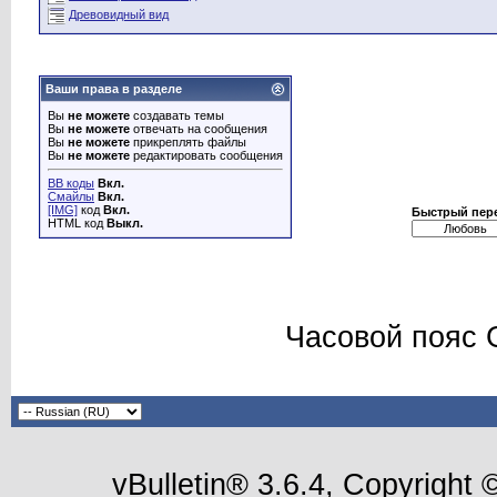
Древовидный вид
Ваши права в разделе
Вы
не можете
создавать темы
Вы
не можете
отвечать на сообщения
Вы
не можете
прикреплять файлы
Вы
не можете
редактировать сообщения
BB коды
Вкл.
Смайлы
Вкл.
[IMG]
код
Вкл.
Быстрый пер
HTML код
Выкл.
Часовой пояс 
vBulletin® 3.6.4, Copyright