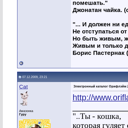
помешать."
Джонатан чайка. (
"... И должен ни 
Не отступаться от
Но быть живым, ж
Живым и только д
Борис Пастернак (
07.12.2009, 23:21
Cat
Электронный каталог Орифлэйм 
http://www.orif
____________
Амазонка
"..Ты - кошка,
Гуру
которая гуляет с