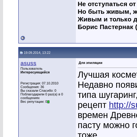
Не отступаться от
Но быть живым, ж
Живым и только д
Борис Пастернак (
19.09.2014, 13:22
asuss
Для эпиляции
Пользователь
Лучшая космет
Интересующийся
Недавно появ
Регистрация: 07.10.2010
Сообщения: 36
Вы сказали Спасибо: 0
типа шугаринг
Поблагодарили 0 раз(а) в 0
сообщениях
Вес репутации: 0
рецепт
http://
времен Древне
пасту можно г
тоже.