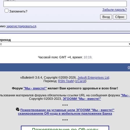
Забыли пароль?
Запомнить?
димо
зарегистрироваться
.
ереход
Часовой пояс GMT +4, время:
10:19
.
О
vBulletin® 3.6.4, Copyright ©2000-2026,
Jelsoft Enterprises Ltd
.
Перевод:
RSN-TeaM
(
zCarot
)
Форум
"Мы - вместе!"
желает Вам крепкого здоровья и всех благ!
льзовании материалов форума обязательны ссылки URL на сообщения форума
"Мы -
Copyright ©2003-2023,
ЭГООМИ "Мы - вместе!"
* * *
Пожертвование на уставные цели ЭГООМИ "Мы - вместе!"
сканированием QR-кода в мобильном приложении Банка
* * *