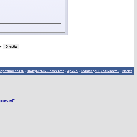
братная связь
-
Форум "Мы - вместе!"
-
Архив
-
Конфиденциальность
-
Вверх
 вместе!"