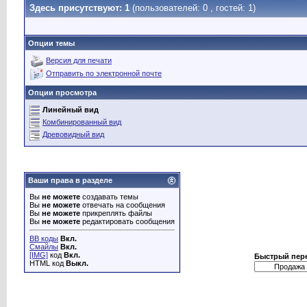
Здесь присутствуют: 1
(пользователей: 0 , гостей: 1)
Опции темы
Версия для печати
Отправить по электронной почте
Опции просмотра
Линейный вид
Комбинированный вид
Древовидный вид
Ваши права в разделе
Вы
не можете
создавать темы
Вы
не можете
отвечать на сообщения
Вы
не можете
прикреплять файлы
Вы
не можете
редактировать сообщения
BB коды
Вкл.
Смайлы
Вкл.
[IMG]
код
Вкл.
Быстрый пер
HTML код
Выкл.