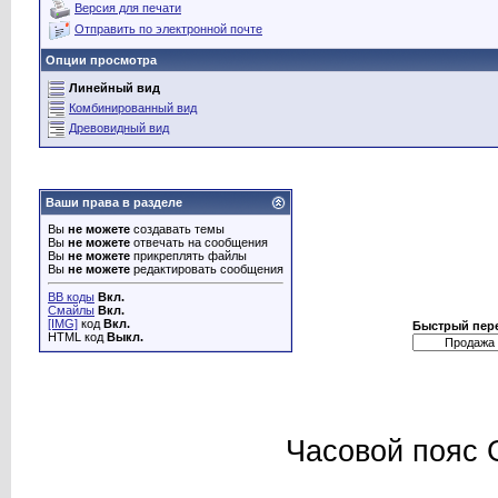
Версия для печати
Отправить по электронной почте
Опции просмотра
Линейный вид
Комбинированный вид
Древовидный вид
Ваши права в разделе
Вы
не можете
создавать темы
Вы
не можете
отвечать на сообщения
Вы
не можете
прикреплять файлы
Вы
не можете
редактировать сообщения
BB коды
Вкл.
Смайлы
Вкл.
[IMG]
код
Вкл.
Быстрый пер
HTML код
Выкл.
Часовой пояс 