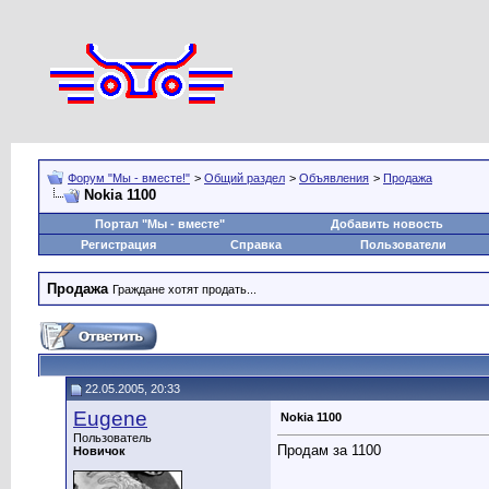
Форум "Мы - вместе!"
>
Общий раздел
>
Объявления
>
Продажа
Nokia 1100
Портал "Мы - вместе"
Добавить новость
Регистрация
Справка
Пользователи
Продажа
Граждане хотят продать...
22.05.2005, 20:33
Eugene
Nokia 1100
Пользователь
Продам за 1100
Новичок