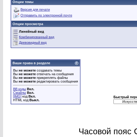
Опции темы
Версия для печати
Отправить по электронной почте
Опции просмотра
Линейный вид
Комбинированный вид
Древовидный вид
Ваши права в разделе
Вы
не можете
создавать темы
Вы
не можете
отвечать на сообщения
Вы
не можете
прикреплять файлы
Вы
не можете
редактировать сообщения
BB коды
Вкл.
Смайлы
Вкл.
[IMG]
код
Вкл.
Быстрый пер
HTML код
Выкл.
Часовой пояс 