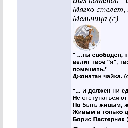
Был котенок - 
Мягко стелет,
Мельница (с)
" ...ты свободен, 
велит твое "я", т
помешать."
Джонатан чайка. (
"... И должен ни 
Не отступаться от
Но быть живым, ж
Живым и только д
Борис Пастернак (