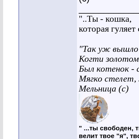
____________
"..Ты - кошка,
которая гуляет с
"Так уж вышло 
Когти золотом
Был котенок - 
Мягко стелет,
Мельница (с)
" ...ты свободен, 
велит твое "я", т