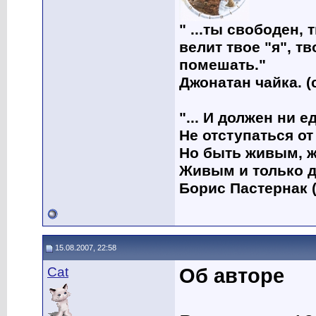
" ...ты свободен, 
велит твое "я", т
помешать."
Джонатан чайка. (
"... И должен ни 
Не отступаться от
Но быть живым, ж
Живым и только д
Борис Пастернак (
15.08.2007, 22:58
Cat
Об авторе