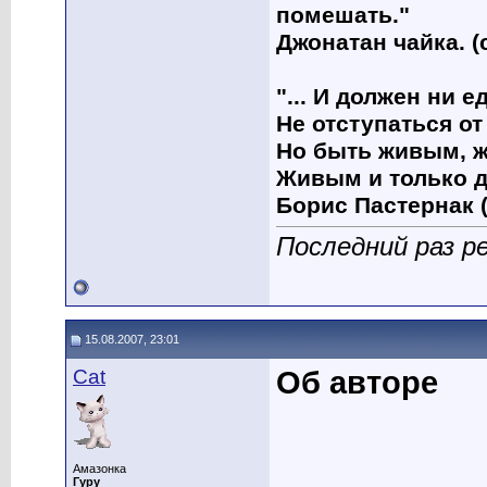
помешать."
Джонатан чайка. (
"... И должен ни 
Не отступаться от
Но быть живым, ж
Живым и только д
Борис Пастернак (
Последний раз р
15.08.2007, 23:01
Cat
Об авторе
Амазонка
Гуру