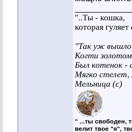
____________
"..Ты - кошка,
которая гуляет с
"Так уж вышло 
Когти золотом
Был котенок - 
Мягко стелет,
Мельница (с)
" ...ты свободен, 
велит твое "я", т