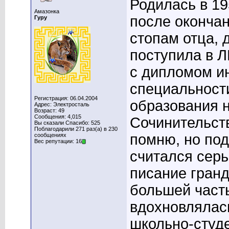
Родилась в 195
Амазонка
после оконча
Гуру
стопам отца, 
поступила в Л
с дипломом и
специальност
Регистрация: 06.04.2004
образования н
Адрес: Электросталь
Возраст: 49
Сообщения: 4,015
Сочинительст
Вы сказали Спасибо: 525
Поблагодарили 271 раз(а) в 230
помню, но под
сообщениях
Вес репутации: 16
считался сер
писание гран
большей часть
вдохновлялась
школьно-студе