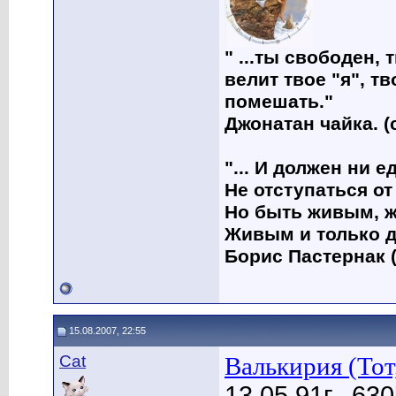
" ...ты свободен, 
велит твое "я", т
помешать."
Джонатан чайка. (
"... И должен ни 
Не отступаться от
Но быть живым, ж
Живым и только д
Борис Пастернак (
15.08.2007, 22:55
Cat
Валькирия (Тот,
13.05.91г., 63