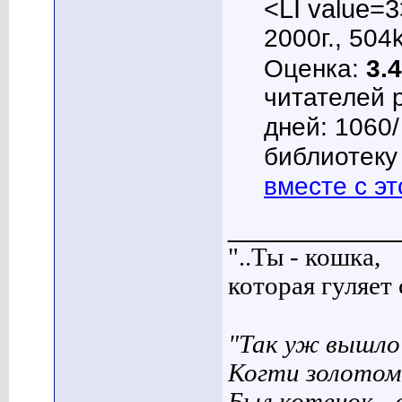
<LI value=3
2000г., 504
Оценка:
3.4
читателей 
дней: 1060
библиотеку 
вместе с эт
____________
"..Ты - кошка,
которая гуляет с
"Так уж вышло 
Когти золотом
Был котенок - 