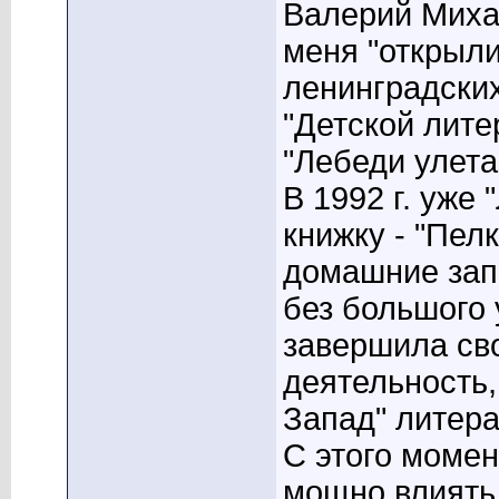
Валерий Миха
меня "открыли
ленинградских
"Детской лите
"Лебеди улета
В 1992 г. уже
книжку - "Пел
домашние запо
без большого 
завершила св
деятельность,
Запад" литер
С этого моме
мощно влиять