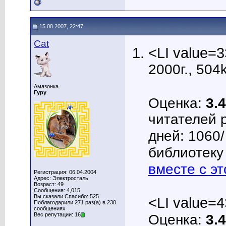
15.08.2007, 22:47
Cat
<LI value=3
2000г., 504
Амазонка
Гуру
Оценка:
3.4
читателей 
дней: 1060
библиотеку 
вместе с эт
Регистрация: 06.04.2004
Адрес: Электросталь
Возраст: 49
Сообщения: 4,015
Вы сказали Спасибо: 525
<LI value=4
Поблагодарили 271 раз(а) в 230
сообщениях
Вес репутации: 16
Оценка:
3.4