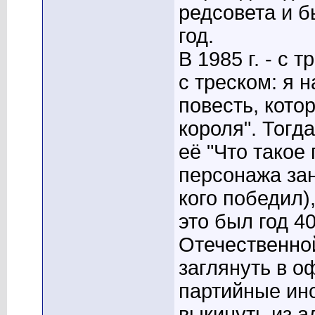
редсовета и б
год.
В 1985 г. - с
с треском: я 
повесть, кото
короля". Тогд
её "Что такое
персонажа зан
кого победил)
это был год 4
Отечественно
заглянуть в о
партийные ин
выкинуть из а