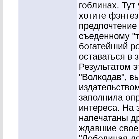
гоблинах. Тут
хотите фэнтез
предпочтение 
съеденному "т
богатейший р
оставаться в з
Результатом э
"Волкодав", в
издательством
заполнила оп
интереса. На 
напечатаны др
ждавшие своег
"Лебединая дор