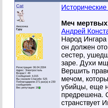
Cat
Исторические
Меч мертвых
Амазонка
Андрей Конст
Гуру
Народ Ингара 
он должен ото
сестер, ушедш
заре. Духи мщ
Регистрация: 06.04.2004
Вершить прав
Адрес: Электросталь
Возраст: 49
Сообщения: 4,015
мечом, котор
Вы сказали Спасибо: 525
Поблагодарили 271 раз(а) в 230
убийцы, еще н
сообщениях
Вес репутации: 16
предрешена. 
странствует И