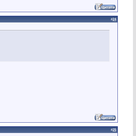
#
24
#
25