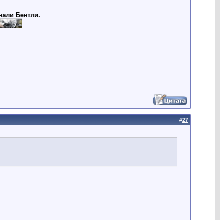
нали Бентли.
#
27