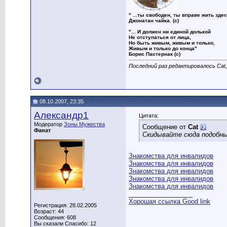
" ...ты свободен, ты вправе жить здес
Джонатан чайка. (с)
"... И должен ни единой долькой
Не отступаться от лица,
Но быть живым, живым и только,
Живым и только до конца"
Борис Пастернак (с)
Последний раз редактировалось Cat,
08.10.2007, 23:35
Александр1
Цитата:
Модератор
Зоны Мужества
Сообщение от
Cat
Фанат
Скидывайте сюда подобны
Знакомства для инвалидов
Знакомства для инвалидов
Знакомства для инвалидов
Знакомства для инвалидов
Знакомства для инвалидов
__________________
Хорошая ссылка Good link
Регистрация: 28.02.2005
Возраст: 44
Сообщения: 608
Вы сказали Спасибо: 12