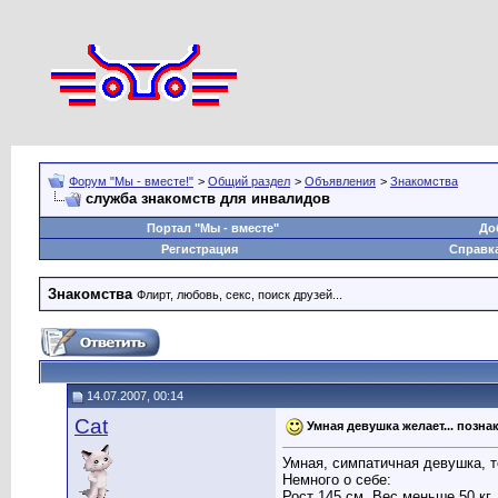
Форум "Мы - вместе!"
>
Общий раздел
>
Объявления
>
Знакомства
служба знакомств для инвалидов
Портал "Мы - вместе"
До
Регистрация
Справк
Знакомства
Флирт, любовь, секс, поиск друзей...
14.07.2007, 00:14
Cat
Умная девушка желает... позна
Умная, симпатичная девушка, т
Немного о себе:
Рост 145 см. Вес меньше 50 кг.