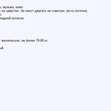
, музыка, комп.
 по шёрстке. За хвост дёргать не советую, (есть коготки).
е.
лидной коляски.
желательно, не более 70-80 кг.
ый.