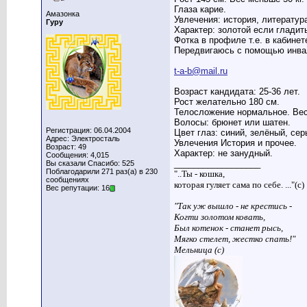
Глаза карие.
Амазонка
Увлечения: история, литература
Гуру
Характер: золотой если гладить
Фотка в профиле т.е. в кабинет
Передвигаюсь с помощью инва
t-a-b@mail.ru
Возраст кандидата: 25-36 лет.
Рост желательно 180 см.
Телосложение нормальное. Вес 
Волосы: брюнет или шатен.
Регистрация: 06.04.2004
Цвет глаз: синий, зелёный, сер
Адрес: Электросталь
Увлечения История и прочее.
Возраст: 49
Характер: не занудный.
Сообщения: 4,015
__________________
Вы сказали Спасибо: 525
Поблагодарили 271 раз(а) в 230
"..Ты - кошка,
сообщениях
которая гуляет сама по себе. ..."(с)
Вес репутации: 16
"Так уж вышло - не крестись -
Когти золотом ковать,
Был котенок - станет рысь,
Мягко стелет, жестко спать!"
Мельница (с)