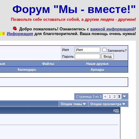
Форум "Мы - вместе!"
Позвольте себе оставаться собой, а другим людям - другими!
Добро пожаловать! Ознакомтесь с
важной информацией
!
Информация
для благотворителей. Ваша помощь очень нужна!
Имя
Запомнить?
Пароль
тью
Файлы
Наши друзья
Календарь
Аркады
Страница 3 из 3
<
1
2
3
Опции темы
Опции просмотра
#
21