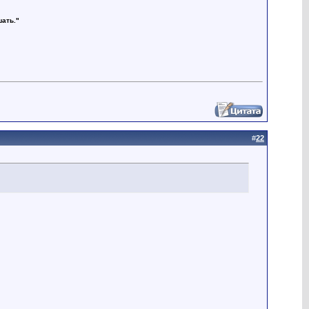
шать."
#
22