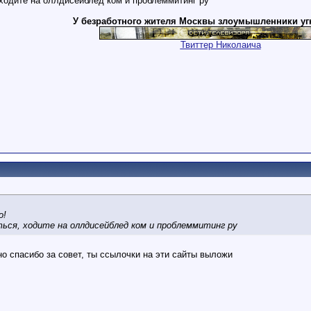
ходите на оллдисейблед ком и проблеммитинг ру
У безработного жителя Москвы злоумышленники уг
Твиттер Николаича
о!
ься, ходите на оллдисейблед ком и проблеммитинг ру
но спасибо за совет, ты ссылочки на эти сайты выложи