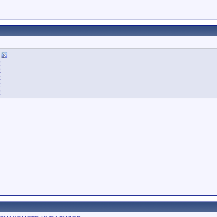
в
в
в
в
в