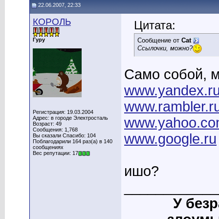
22.06.2007, 22:33
КОРОЛЬ
Цитата:
Гуру
Сообщение от
Cat
Ссылочки, можно?
Само собой, 
www.yandex.r
www.rambler.r
Регистрация: 19.03.2004
Адрес: в городе Электросталь
www.yahoo.c
Возраст: 49
Сообщения: 1,768
www.google.ru
Вы сказали Спасибо: 104
Поблагодарили 164 раз(а) в 140
сообщениях
Вес репутации: 17
ишо?
____________
У без