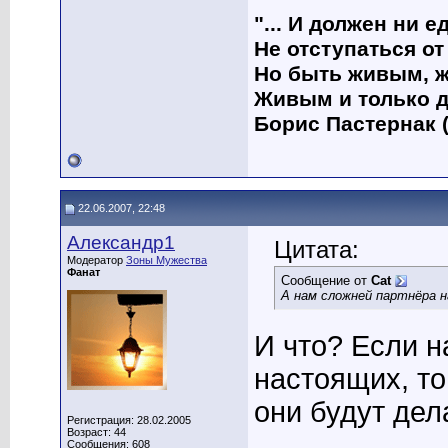
"... И должен ни 
Не отступаться от
Но быть живым, ж
Живым и только д
Борис Пастернак (
22.06.2007, 22:48
Александр1
Цитата:
Модератор
Зоны Мужества
Фанат
Сообщение от
Cat
А нам сложней партнёра н
И что? Если н
настоящих, то
они будут дел
Регистрация: 28.02.2005
Возраст: 44
____________
Сообщения: 608