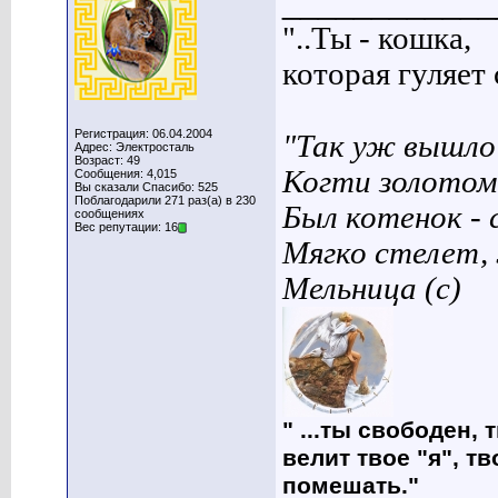
____________
"..Ты - кошка,
которая гуляет с
Регистрация: 06.04.2004
"Так уж вышло 
Адрес: Электросталь
Возраст: 49
Когти золотом
Сообщения: 4,015
Вы сказали Спасибо: 525
Поблагодарили 271 раз(а) в 230
Был котенок - 
сообщениях
Вес репутации: 16
Мягко стелет,
Мельница (с)
" ...ты свободен, 
велит твое "я", т
помешать."