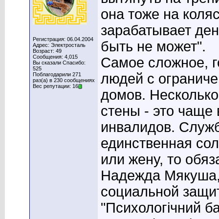
она тоже на коляс
зарабатывает день
Регистрация: 06.04.2004
быть не может".
Адрес: Электросталь
Возраст: 49
Сообщения: 4,015
Самое сложное, г
Вы сказали Спасибо:
525
людей с огранич
Поблагодарили 271
раз(а) в 230 сообщениях
Вес репутации: 16
домов. Несколько
стены - это чаще 
инвалидов. Служб
единственная сол
или жену, то обяз
Надежда Мякуша,
социальной защит
"Психологiчний б