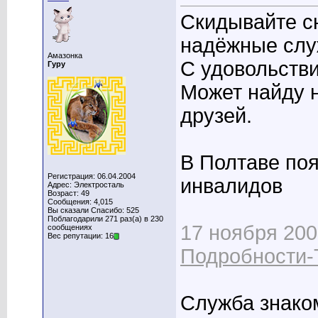
Скидывайте с
надёжные слу
Амазонка
С удовольстви
Гуру
Может найду н
друзей.
В Полтаве по
Регистрация: 06.04.2004
инвалидов
Адрес: Электросталь
Возраст: 49
Сообщения: 4,015
Вы сказали Спасибо: 525
Поблагодарили 271 раз(а) в 230
17 ноября 200
сообщениях
Вес репутации: 16
Подробности-
Служба знако