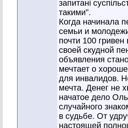
запитанi суспiльс
такими".
Когда начинала п
семьи и молодеж
почти 100 гривен
своей скудной пе
объявления стано
мечтает о хороше
для инвалидов. Но
мечта. Денег не 
начатое дело Ольг
случайного знако
в судьбе. От удр
настоящей полно