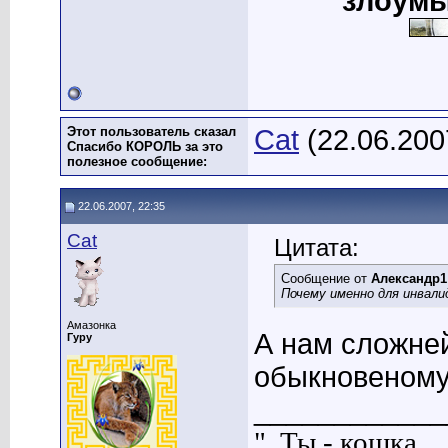
злоумы
Этот пользователь сказал
Cat
(22.06.200
Спасибо КОРОЛЬ за это
полезное сообщение:
22.06.2007, 22:35
Cat
Цитата:
Сообщение от
Александр1
Почему именно для инвали
Амазонка
А нам сложней
Гуру
обыкновеному
____________
"..Ты - кошка,