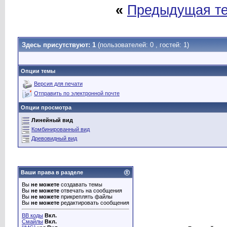
«
Предыдущая т
Здесь присутствуют: 1
(пользователей: 0 , гостей: 1)
Опции темы
Версия для печати
Отправить по электронной почте
Опции просмотра
Линейный вид
Комбинированный вид
Древовидный вид
Ваши права в разделе
Вы
не можете
создавать темы
Вы
не можете
отвечать на сообщения
Вы
не можете
прикреплять файлы
Вы
не можете
редактировать сообщения
BB коды
Вкл.
Смайлы
Вкл.