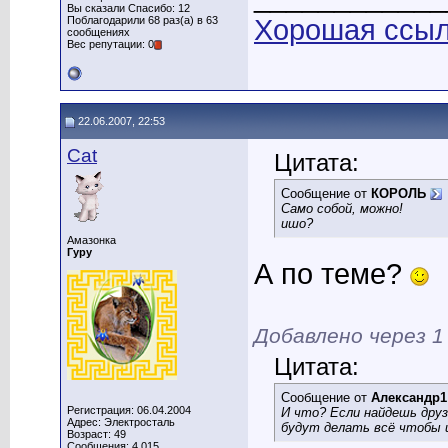
Вы сказали Спасибо: 12
Поблагодарили 68 раз(а) в 63
Хорошая ссылк
сообщениях
Вес репутации: 0
22.06.2007, 22:53
Cat
Цитата:
Сообщение от
КОРОЛЬ
Само собой, можно!
ишо?
Амазонка
Гуру
А по теме?
Добавлено через 
Цитата:
Сообщение от
Александр1
Регистрация: 06.04.2004
И что? Если найдешь друз
Адрес: Электросталь
будут делать всё чтобы 
Возраст: 49
Сообщения: 4,015