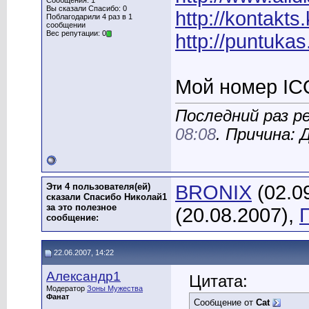
Сообщения: 1
Вы сказали Спасибо: 0
http://kontakts.
Поблагодарили 4 раз в 1
сообщении
Вес репутации: 0
http://puntuka
Мой номер IC
Последний раз р
08:08
. Причина:
Эти 4 пользователя(ей)
BRONIX
(02.0
сказали Спасибо Николай1
за это полезное
(20.08.2007),
сообщение:
22.06.2007, 14:22
Александр1
Цитата:
Модератор
Зоны Мужества
Фанат
Сообщение от
Cat