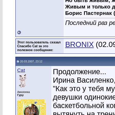
Но быть живым, ж
Живым и только д
Борис Пастернак (
Последний раз р
Этот пользователь сказал
BRONIX
(02.0
Спасибо Cat за это
полезное сообщение:
20.03.2007, 23:12
Cat
Продолжение...
Ирина Василенко,
"Как это у тебя 
Амазонка
девушки одинокие
Гуру
баскетбольной ко
вытянуть на трен