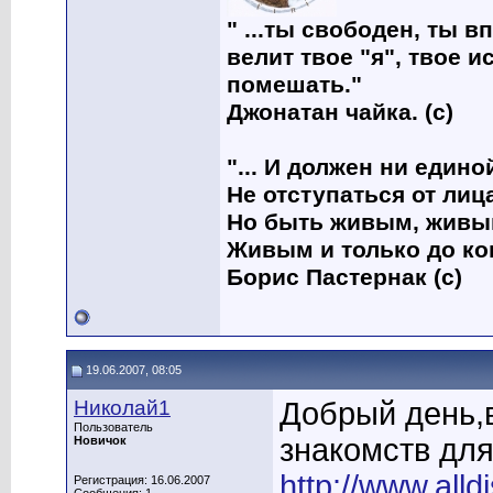
" ...ты свободен, ты в
велит твое "я", твое и
помешать."
Джонатан чайка. (с)
"... И должен ни един
Не отступаться от лица
Но быть живым, живым
Живым и только до ко
Борис Пастернак (с)
19.06.2007, 08:05
Николай1
Добрый день,в
Пользователь
знакомств для
Новичок
http://www.alld
Регистрация: 16.06.2007