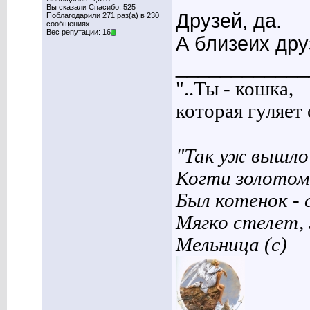
Вы сказали Спасибо: 525
Друзей, да.
Поблагодарили 271 раз(а) в 230
сообщениях
Вес репутации: 16
А близеих дру
____________
"..Ты - кошка,
которая гуляет с
"Так уж вышло 
Когти золотом
Был котенок - 
Мягко стелет,
Мельница (с)