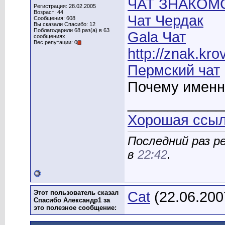
ЧАТ ЗНАКОМ
Регистрация: 28.02.2005
Возраст: 44
Чат Чердак
Сообщения: 608
Вы сказали Спасибо: 12
Поблагодарили 68 раз(а) в 63
Gala Чат
сообщениях
Вес репутации: 0
http://znak.kro
Пермский чат
Почему именн
____________
Хорошая ссылк
Последний раз р
в
22:42
.
Этот пользователь сказал
Cat
(22.06.200
Спасибо Александр1 за
это полезное сообщение: