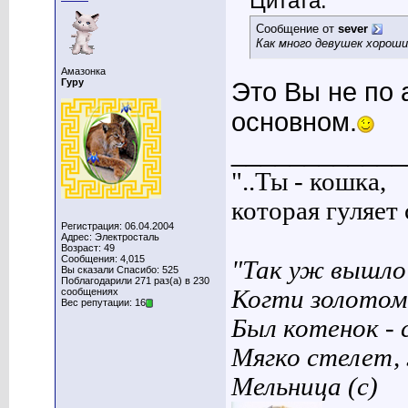
Цитата:
Сообщение от
sever
Как много девушек хороши
Амазонка
Гуру
Это Вы не по 
основном.
____________
"..Ты - кошка,
которая гуляет с
Регистрация: 06.04.2004
Адрес: Электросталь
Возраст: 49
Сообщения: 4,015
"Так уж вышло 
Вы сказали Спасибо: 525
Поблагодарили 271 раз(а) в 230
Когти золотом
сообщениях
Вес репутации: 16
Был котенок - 
Мягко стелет,
Мельница (с)