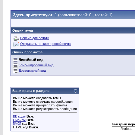
Здесь присутствуют: 1
(пользователей: 0 , гостей: 1)
Опции темы
Версия для печати
Отправить по электронной почте
Опции просмотра
Линейный вид
Комбинированный вид
Древовидный вид
Ваши права в разделе
Вы
не можете
создавать темы
Вы
не можете
отвечать на сообщения
Вы
не можете
прикреплять файлы
Вы
не можете
редактировать сообщения
BB коды
Вкл.
Смайлы
Вкл.
[IMG]
код
Вкл.
Быстрый пер
HTML код
Выкл.