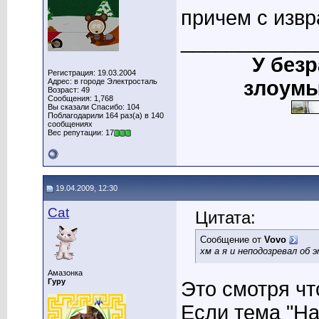
причем с изв
____________
У без
Регистрация: 19.03.2004
Адрес: в городе Электросталь
злоумы
Возраст: 49
Сообщения: 1,768
Вы сказали Спасибо: 104
Поблагодарили 164 раз(а) в 140
сообщениях
Вес репутации: 17
19.04.2009, 12:30
Cat
Цитата:
Сообщение от
Vovo
хм а я и неподозревал об
Амазонка
Гуру
Это смотря чт
Если тема "На