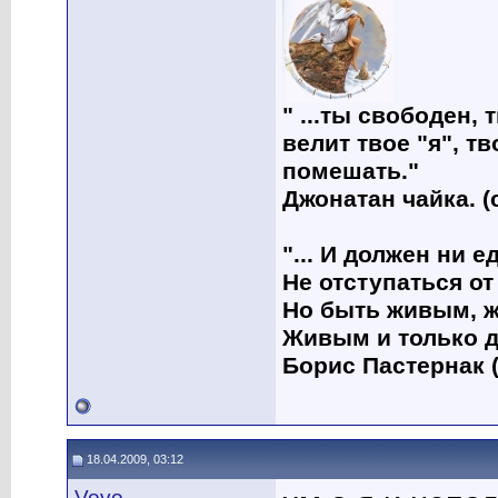
" ...ты свободен, 
велит твое "я", т
помешать."
Джонатан чайка. (
"... И должен ни 
Не отступаться от
Но быть живым, ж
Живым и только д
Борис Пастернак (
18.04.2009, 03:12
Vovo