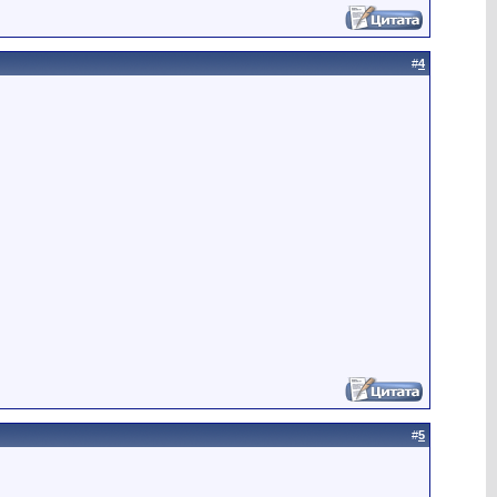
#
4
#
5