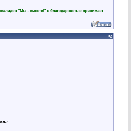
нвалидов "Мы - вместе!" с благодарностью принимает
#
2
шать."