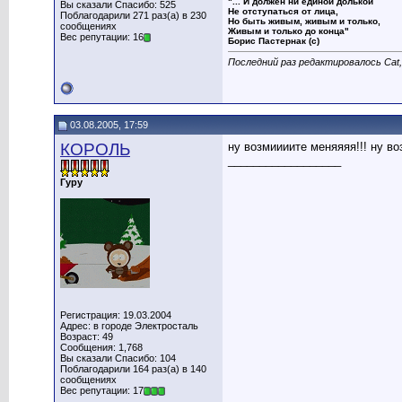
"... И должен ни единой долькой
Вы сказали Спасибо: 525
Не отступаться от лица,
Поблагодарили 271 раз(а) в 230
Но быть живым, живым и только,
сообщениях
Живым и только до конца"
Вес репутации: 16
Борис Пастернак (с)
Последний раз редактировалось Cat,
03.08.2005, 17:59
КОРОЛЬ
ну возмиииите меняяяя!!! ну во
__________________
Гуру
Регистрация: 19.03.2004
Адрес: в городе Электросталь
Возраст: 49
Сообщения: 1,768
Вы сказали Спасибо: 104
Поблагодарили 164 раз(а) в 140
сообщениях
Вес репутации: 17