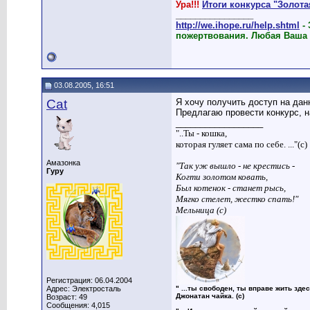
Ура!!!
Итоги конкурса "Золот
________________
http://we.ihope.ru/help.shtml
-
пожертвования. Любая Ваша
03.08.2005, 16:51
Cat
Я хочу получить доступ на да
Предлагаю провести конкурс, н
__________________
"..Ты - кошка,
которая гуляет сама по себе. ..."(с)
Амазонка
"Так уж вышло - не крестись -
Гуру
Когти золотом ковать,
Был котенок - станет рысь,
Мягко стелет, жестко спать!"
Мельница (с)
Регистрация: 06.04.2004
Адрес: Электросталь
" ...ты свободен, ты вправе жить здес
Джонатан чайка. (с)
Возраст: 49
Сообщения: 4,015