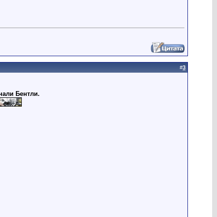
#
3
нали Бентли.