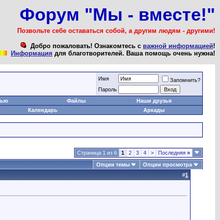
Форум "Мы - вместе!"
Позвольте себе оставаться собой, а другим людям - другими!
Добро пожаловать! Ознакомтесь с
важной информацией
!
Информация
для благотворителей. Ваша помощь очень нужна!
Имя
Запомнить?
Пароль
тью
Файлы
Наши друзья
Календарь
Аркады
Страница 1 из 6
1
2
3
4
>
Последняя
»
Опции темы
Опции просмотра
#
1