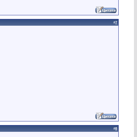
#
7
#
8