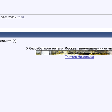
 30.01.2008 в
13:04
.
змииите!(с)
У безработного жителя Москвы злоумышленники уг
Твиттер Николаича