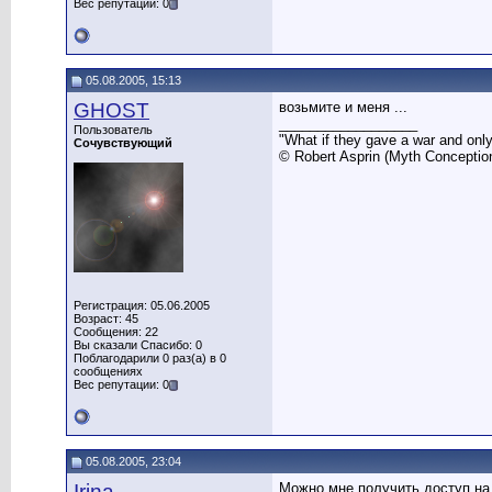
Вес репутации: 0
05.08.2005, 15:13
GHOST
возьмите и меня ...
__________________
Пользователь
"What if they gave a war and onl
Сочувствующий
© Robert Asprin (Myth Conceptio
Регистрация: 05.06.2005
Возраст: 45
Сообщения: 22
Вы сказали Спасибо: 0
Поблагодарили 0 раз(а) в 0
сообщениях
Вес репутации: 0
05.08.2005, 23:04
Irina
Можно мне получить доступ на н