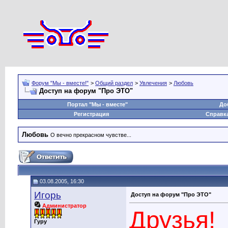
Форум "Мы - вместе!"
>
Общий раздел
>
Увлечения
>
Любовь
Доступ на форум "Про ЭТО"
Портал "Мы - вместе"
До
Регистрация
Справк
Любовь
О вечно прекрасном чувстве...
03.08.2005, 16:30
Игорь
Доступ на форум "Про ЭТО"
Администратор
Друзья!
Гуру