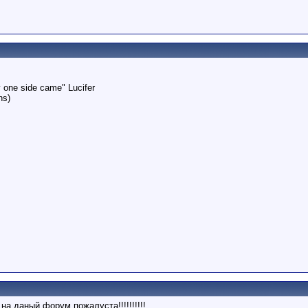
y one side came" Lucifer
ns)
а даный форум пожалуста!!!!!!!!!!