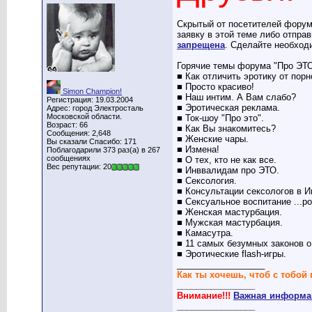
Скрытый от посетителей форум
заявку в этой теме либо отпра
запрещена
. Сделайте необход
Горячие темы форума "Про ЭТО
■ Как отличить эротику от пор
■ Просто красиво!
Simon Champion!
■ Наш интим. А Вам слабо?
Регистрация: 19.03.2004
■ Эротическая реклама.
Адрес: город Электросталь
Московской области.
■ Ток-шоу "Про это".
Возраст: 66
■ Как Вы знакомитесь?
Сообщения: 2,648
■ Женские чары.
Вы сказали Спасибо: 171
■ Измена!
Поблагодарили 373 раз(а) в 267
сообщениях
■ О тех, кто не как все.
Вес репутации: 20
■ Инввалидам про ЭТО.
■ Сексология.
■ Консультации сексологов в И
■ Сексуальное воспитание ...р
■ Женская мастурбация.
■ Мужская мастурбация.
■ Камасутра.
■ 11 самых безумных законов о
■ Эротические flash-игры.
__________________
Как ты хочешь, чтоб с тобой 
________________
Внимание!!!
Важная информац
________________