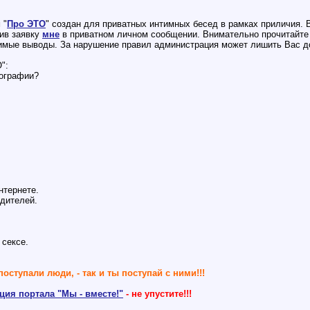
 "
Про ЭТО
" создан для приватных интимных бесед в рамках приличия. 
вив заявку
мне
в приватном личном сообщении. Внимательно прочитайт
имые выводы. За нарушение правил администрация может лишить Вас до
":
нографии?
нтернете.
одителей.
 сексе.
поступали люди, - так и ты поступай с ними!!!
ия портала "Мы - вместе!"
- не упустите!!!