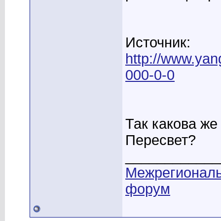
Источник:
http://www.yan
000-0-0
Так какова же
Пересвет?
____________
Межрегионал
форум