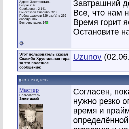
Завтрашний де
Адрес: Электросталь
Возраст: 48
Сообщения: 2,141
Все, что нам 
Вы сказали Спасибо: 320
Поблагодарили 329 раз(а) в 239
сообщениях
Время горит я
Вес репутации: 14
Остановите на
Этот пользователь сказал
Uzunov
(02.06
Спасибо Хрустальная гора
за это полезное
сообщение:
03.06.2008, 18:36
Мастер
Согласен, пок
Пользователь
нужно резко о
Завсегдатай
время и прайм
определённой