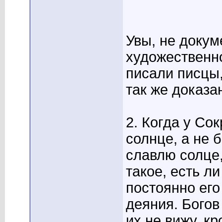
Увы, не докум
художественно
писали писцы
так же доказа
2. Когда у Со
солнце, а не б
славлю солце, 
такое, есть л
постоянно его
деяния. Богов
их не вижу, к