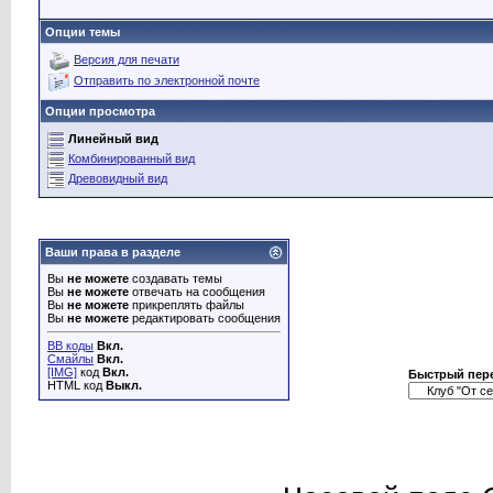
Опции темы
Версия для печати
Отправить по электронной почте
Опции просмотра
Линейный вид
Комбинированный вид
Древовидный вид
Ваши права в разделе
Вы
не можете
создавать темы
Вы
не можете
отвечать на сообщения
Вы
не можете
прикреплять файлы
Вы
не можете
редактировать сообщения
BB коды
Вкл.
Смайлы
Вкл.
[IMG]
код
Вкл.
Быстрый пер
HTML код
Выкл.