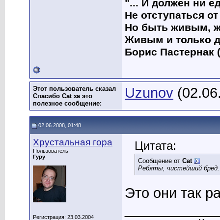
"... И должен ни 
Не отступаться от
Но быть живым, ж
Живым и только д
Борис Пастернак (
Этот пользователь сказал
Uzunov
(02.06
Спасибо Cat за это
полезное сообщение:
02.06.2008, 01:48
Хрустальная гора
Цитата:
Пользователь
Гуру
Сообщение от
Cat
Ребяты, чистейший бред.
Это они так р
____________
Регистрация: 23.03.2004