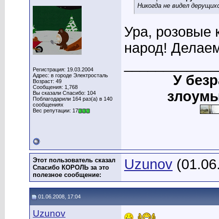
Никогда не видел дерущи
Ура, розовые 
народ! Делаем
____________
Регистрация: 19.03.2004
Адрес: в городе Электросталь
У без
Возраст: 49
Сообщения: 1,768
злоумы
Вы сказали Спасибо: 104
Поблагодарили 164 раз(а) в 140
сообщениях
Вес репутации: 17
Этот пользователь сказал
Uzunov
(01.06
Спасибо КОРОЛЬ за это
полезное сообщение:
01.06.2008, 17:04
Uzunov