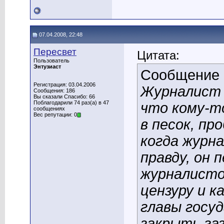
07.04.2008, 22:48
Пересвет
Цитата:
Пользователь
Энтузиаст
Сообщение
Регистрация: 03.04.2006
Журналист д
Сообщения: 186
Вы сказали Спасибо: 66
Поблагодарили 74 раз(а) в 47
что кому-т
сообщениях
Вес репутации: 0
в песок, пр
когда журн
правду, он
журналисто
цензуру и 
главы госуд
закрыть га