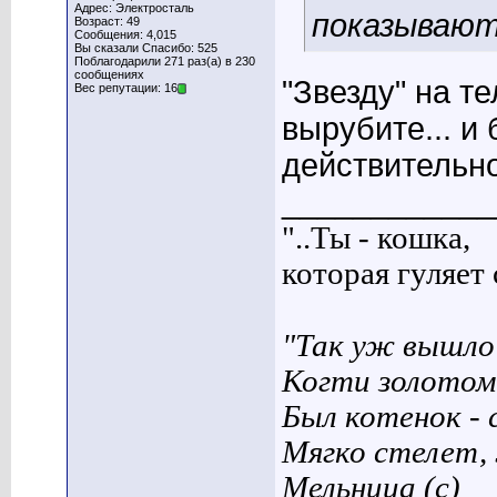
Адрес: Электросталь
показывают
Возраст: 49
Сообщения: 4,015
Вы сказали Спасибо: 525
Поблагодарили 271 раз(а) в 230
сообщениях
"Звезду" на т
Вес репутации: 16
вырубите... и
действительно
____________
"..Ты - кошка,
которая гуляет с
"Так уж вышло 
Когти золотом
Был котенок - 
Мягко стелет,
Мельница (с)