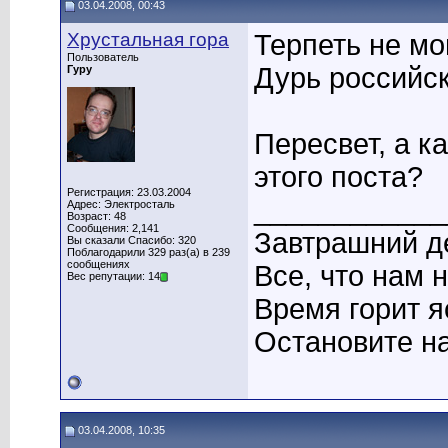
03.04.2008, 00:43
Хрустальная гора
Терпеть не мо
Пользователь
Дурь российск
Гуру
Пересвет, а к
этого поста?
Регистрация: 23.03.2004
____________
Адрес: Электросталь
Возраст: 48
Сообщения: 2,141
Завтрашний де
Вы сказали Спасибо: 320
Поблагодарили 329 раз(а) в 239
сообщениях
Все, что нам 
Вес репутации: 14
Время горит я
Остановите на
03.04.2008, 10:35