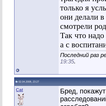
только я усл
они делали в
смотрели ро
Так что надо 
а с воспитан
Последний раз р
19:35
.
02.04.2008, 23:27
Cat
Бред, покажу
расследований