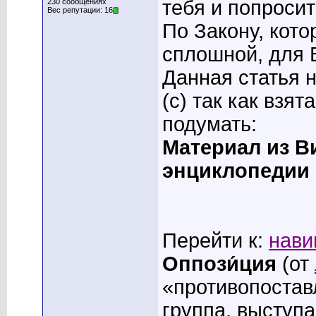
тебя и попросит
230 сообщениях
Вес репутации: 16
По Закону, кот
сплошной, для 
Данная статья 
(с) так как взят
подумать:
Материал из В
энциклопедии
Перейти к:
нави
Оппози́ция
(от
«противопостав
группа, выступ