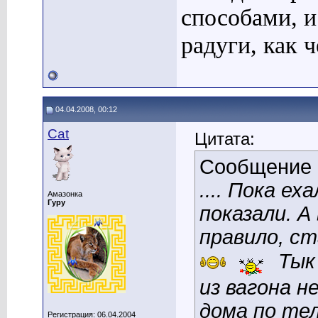
способами, и
радуги, как 
04.04.2008, 00:12
Cat
Цитата:
Сообщение
.... Пока е
Амазонка
Гуру
показали. А
правило, с
Тык 
из вагона н
дома по те
Регистрация: 06.04.2004