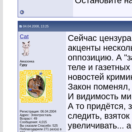
Остановите на
04.04.2008, 13:25
Cat
Сейчас цензура,
акценты нескол
оппозицию. А "з
Амазонка
теле и газетных
Гуру
новостей кримин
Закон поменял,
И видимость мир
А то придётся, 
Регистрация: 06.04.2004
следить, взяток
Адрес: Электросталь
Возраст: 49
Сообщения: 4,015
увеличивать...
Вы сказали Спасибо: 525
Поблагодарили 271 раз(а) в