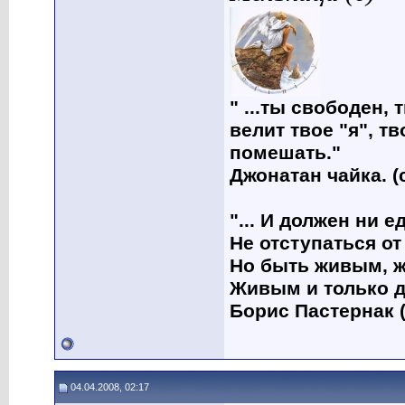
" ...ты свободен, 
велит твое "я", т
помешать."
Джонатан чайка. (
"... И должен ни 
Не отступаться от
Но быть живым, ж
Живым и только д
Борис Пастернак (
04.04.2008, 02:17