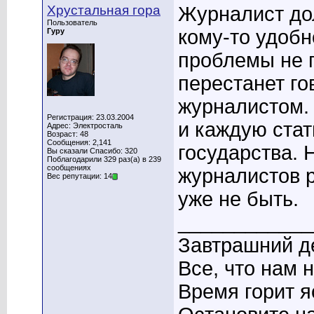
Хрустальная гора
Журналист дол
Пользователь
кому-то удобн
Гуру
проблемы не п
перестанет го
журналистом.
Регистрация: 23.03.2004
и каждую стат
Адрес: Электросталь
Возраст: 48
Сообщения: 2,141
государства. 
Вы сказали Спасибо: 320
Поблагодарили 329 раз(а) в 239
сообщениях
журналистов р
Вес репутации: 14
уже не быть.
____________
Завтрашний де
Все, что нам 
Время горит я