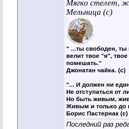
Мягко стелет, ж
Мельница (с)
" ...ты свободен, ты
велит твое "я", твое
помешать."
Джонатан чайка. (с)
"... И должен ни ед
Не отступаться от л
Но быть живым, жив
Живым и только до 
Борис Пастернак (с)
Последний раз ред