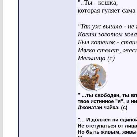
"..Ты - кошка,
которая гуляет сама п
"Так уж вышло - не 
Когти золотом кова
Был котенок - стан
Мягко стелет, жес
Мельница (с)
" ...ты свободен, ты вп
твое истинное "я", и н
Джонатан чайка. (с)
"... И должен ни един
Не отступаться от лица
Но быть живым, живым