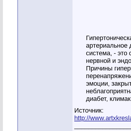
Гипертоническ
артериальное 
система, - эт
нервной и энд
Причины гипер
перенапряжени
эмоции, закры
неблагоприятн
диабет, климак
Источник:
http://www.artxkresla
________________