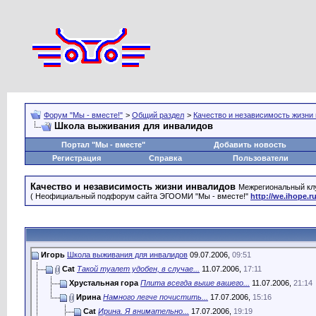
Форум "Мы - вместе!"
>
Общий раздел
>
Качество и независимость жизни
Школа выживания для инвалидов
Портал "Мы - вместе"
Добавить новость
Регистрация
Справка
Пользователи
Качество и независимость жизни инвалидов
Межрегиональный клу
( Неофициальный подфорум сайта ЭГООМИ "Мы - вместе!"
http://we.ihope.r
Игорь
Школа выживания для инвалидов
09.07.2006,
09:51
Cat
Такой туалет удобен, в случае...
11.07.2006,
17:11
Хрустальная гора
Плита всегда выше вашего...
11.07.2006,
21:14
Ирина
Намного легче почистить...
17.07.2006,
15:16
Cat
Ирина. Я внимательно...
17.07.2006,
19:19