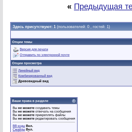
«
Предыдущая т
Здесь присутствуют: 1
(пользователей: 0 , гостей: 1)
Опции темы
Версия для печати
Отправить по электронной почте
Опции просмотра
Линейный вид
Комбинированный вид
Древовидный вид
Ваши права в разделе
Вы
не можете
создавать темы
Вы
не можете
отвечать на сообщения
Вы
не можете
прикреплять файлы
Вы
не можете
редактировать сообщения
BB коды
Вкл.
Смайлы
Вкл.