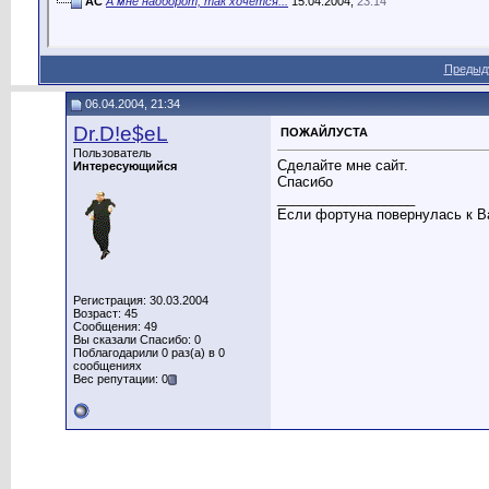
AC
А мне наоборот, так хочется...
15.04.2004,
23:14
Предыд
06.04.2004, 21:34
Dr.D!e$eL
ПОЖАЙЛУСТА
Пользователь
Сделайте мне сайт.
Интересующийся
Спасибо
__________________
Если фортуна повернулась к Ва
Регистрация: 30.03.2004
Возраст: 45
Сообщения: 49
Вы сказали Спасибо: 0
Поблагодарили 0 раз(а) в 0
сообщениях
Вес репутации: 0