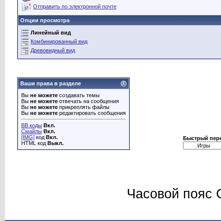
Отправить по электронной почте
Опции просмотра
Линейный вид
Комбинированный вид
Древовидный вид
Ваши права в разделе
Вы
не можете
создавать темы
Вы
не можете
отвечать на сообщения
Вы
не можете
прикреплять файлы
Вы
не можете
редактировать сообщения
BB коды
Вкл.
Смайлы
Вкл.
[IMG]
код
Вкл.
Быстрый пер
HTML код
Выкл.
Часовой пояс 