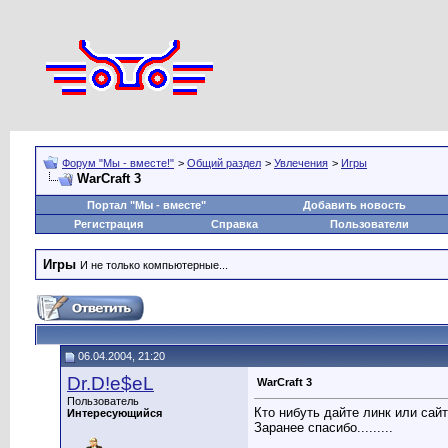
Форум "Мы - вместе!"
>
Общий раздел
>
Увлечения
>
Игры
WarCraft 3
Портал "Мы - вместе"
Добавить новость
Регистрация
Справка
Пользователи
Игры
И не только компьютерные...
06.04.2004, 21:20
Dr.D!e$eL
WarCraft 3
Пользователь
Кто нибуть дайте линк или сай
Интересующийся
Заранее спасибо.........
__________________