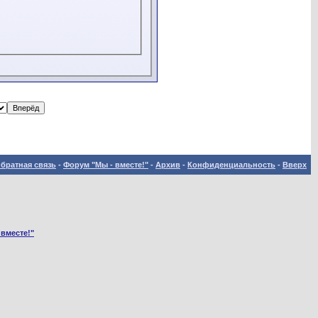
братная связь
-
Форум "Мы - вместе!"
-
Архив
-
Конфиденциальность
-
Вверх
 вместе!"