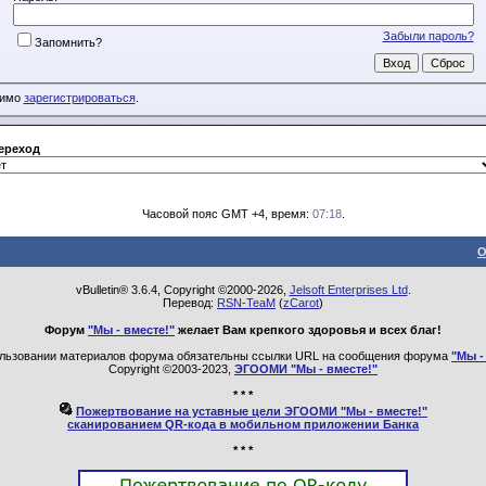
Забыли пароль?
Запомнить?
димо
зарегистрироваться
.
ереход
Часовой пояс GMT +4, время:
07:18
.
О
vBulletin® 3.6.4, Copyright ©2000-2026,
Jelsoft Enterprises Ltd
.
Перевод:
RSN-TeaM
(
zCarot
)
Форум
"Мы - вместе!"
желает Вам крепкого здоровья и всех благ!
льзовании материалов форума обязательны ссылки URL на сообщения форума
"Мы -
Copyright ©2003-2023,
ЭГООМИ "Мы - вместе!"
* * *
Пожертвование на уставные цели ЭГООМИ "Мы - вместе!"
сканированием QR-кода в мобильном приложении Банка
* * *