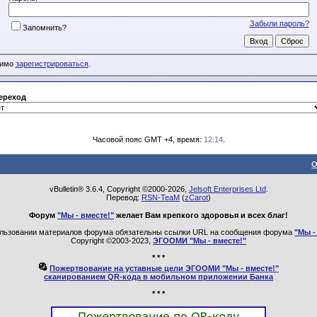
Забыли пароль?
Запомнить?
димо
зарегистрироваться
.
ереход
Часовой пояс GMT +4, время:
12:14
.
О
vBulletin® 3.6.4, Copyright ©2000-2026,
Jelsoft Enterprises Ltd
.
Перевод:
RSN-TeaM
(
zCarot
)
Форум
"Мы - вместе!"
желает Вам крепкого здоровья и всех благ!
льзовании материалов форума обязательны ссылки URL на сообщения форума
"Мы -
Copyright ©2003-2023,
ЭГООМИ "Мы - вместе!"
* * *
Пожертвование на уставные цели ЭГООМИ "Мы - вместе!"
сканированием QR-кода в мобильном приложении Банка
* * *