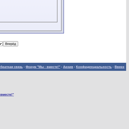
братная связь
-
Форум "Мы - вместе!"
-
Архив
-
Конфиденциальность
-
Вверх
 вместе!"