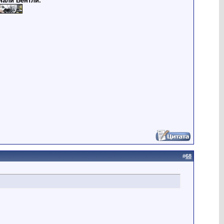
нали Бентли.
#
68