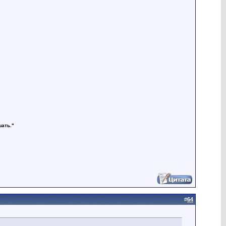
шать."
#
64