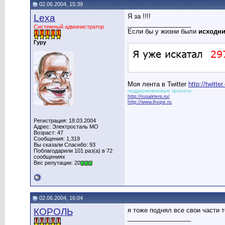
02.06.2004, 15:39
Lexa
Я за !!!!
__________________
Системный администратор
Если бы у жизни были
исходн
Гуру
Моя лента в Twitter
http://twitt
поддерживаемые проекты:
http://rusakters.ru/
http://www.ihope.ru
,
Регистрация: 18.03.2004
Адрес: Электросталь МО
Возраст: 47
Сообщения: 1,319
Вы сказали Спасибо: 93
Поблагодарили 101 раз(а) в 72
сообщениях
Вес репутации: 20
02.06.2004, 16:04
КОРОЛЬ
я тоже поднял все свои части т
__________________