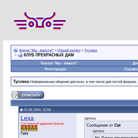
Форум "Мы - вместе!"
>
Общий раздел
>
Тусовка
КЛУБ ПРЕКРАСНЫХ ДАМ
Портал "Мы - вместе"
До
Регистрация
Справк
Тусовка
Неформальное общение для всех, в том числе для гостей форума..
01.06.2004, 15:56
Lexa
Цитата:
Системный администратор
Сообщение от
Cat
Цитата:
Гуру
На Дамах предпочитаю