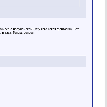
и) все с полунамёком (эт у кого какая фантазия). Вот
и т.д.). Теперь вопрос: