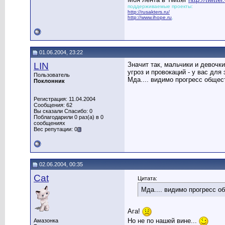
поддерживаемые проекты:
http://rusakters.ru/
http://www.ihope.ru
,
01.06.2004, 23:22
LIN
Значит так, мальчики и девочки
угроз и провокаций - у вас для 
Пользователь
Мда.... видимо прогресс общес
Поклонник
Регистрация: 11.04.2004
Сообщения: 62
Вы сказали Спасибо: 0
Поблагодарили 0 раз(а) в 0
сообщениях
Вес репутации: 0
02.06.2004, 00:35
Cat
Цитата:
Мда.... видимо прогресс о
Ага!
Но не по нашей вине...
Амазонка