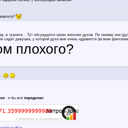
ывается?
, в туалете... Тут обсуждался запах женских духов. По своему они (дух
е сидит девушка, у которой духи мне очень ндравятся (всякие фантазии, 
ом плохого?
..
ики
- я бы всё
переделал
er.com/LexaKos