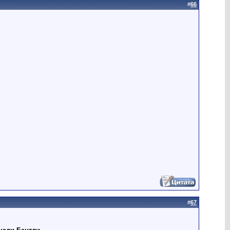
#
66
#
67