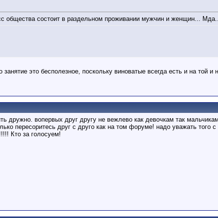
сс общества состоит в раздельном проживании мужчин и женщин... Мда..
о занятие это бесполезное, поскольку виноватые всегда есть и на той и 
ть дружно. вопервых друг другу не вежлево как девочкам так мальчикам
ько пересоритесь друг с друго как на том форуме! надо уважать того с к
!!! Кто за голосуем!