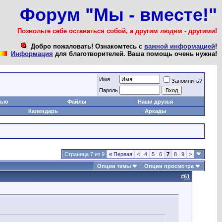
Форум "Мы - вместе!"
Позвольте себе оставаться собой, а другим людям - другими!
Добро пожаловать! Ознакомтесь с
важной информацией
!
Информация
для благотворителей. Ваша помощь очень нужна!
Имя
Запомнить?
Пароль
тью
Файлы
Наши друзья
Календарь
Аркады
Страница 7 из 9
«
Первая
<
4
5
6
7
8
9
>
Опции темы
Опции просмотра
#
61