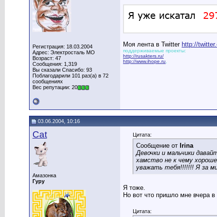
Моя лента в Twitter
http://twitt
Регистрация: 18.03.2004
поддерживаемые проекты:
Адрес: Электросталь МО
http://rusakters.ru/
Возраст: 47
http://www.ihope.ru
,
Сообщения: 1,319
Вы сказали Спасибо: 93
Поблагодарили 101 раз(а) в 72
сообщениях
Вес репутации: 20
03.06.2004, 10:16
Cat
Цитата:
Сообщение от
Irina
Девочки и мальчики давай
хамство не к чему хороше
уважать тебя!!!!!!! Я за 
Амазонка
Гуру
Я тоже.
Но вот что пришло мне вчера в
Цитата: