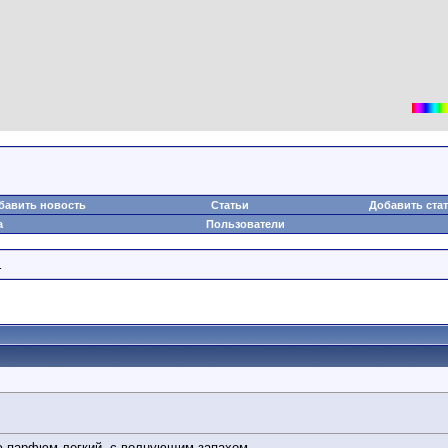
бавить новость
Статьи
Добавить ста
а
Пользователи
.
 парфюм легкий, с волнующим запахом-