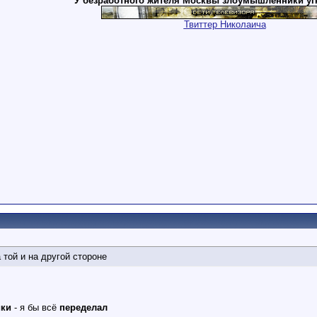
У безработного жителя Москвы злоумышленники уг
Твиттер Николаича
 той и на другой стороне
ики
- я бы всё
переделал