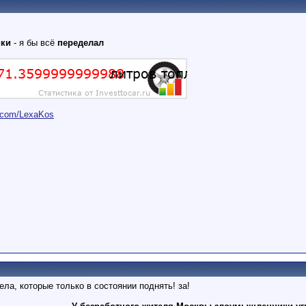
ики
- я бы всё
переделал
er.com/LexaKos
ела, которые только в состоянии поднять! за!