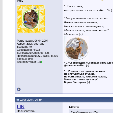
Гуру
__________________
"..Ты - кошка,
которая гуляет сама по себе. ..."(с)
"Так уж вышло - не крестись -
Когти золотом ковать,
Был котенок - станет рысь,
Мягко стелет, жестко спать!"
Мельница (с)
Регистрация: 06.04.2004
Адрес: Электросталь
Возраст: 49
Сообщения: 4,015
Вы сказали Спасибо: 525
Поблагодарили 271 раз(а) в 230
сообщениях
Вес репутации: 16
" ...ты свободен, ты вправе жить здес
Джонатан чайка. (с)
"... И должен ни единой долькой
Не отступаться от лица,
Но быть живым, живым и только,
Живым и только до конца"
Борис Пастернак (с)
02.06.2004, 00:39
LIN
Цитата:
Пользователь
Сообщение от
Cat