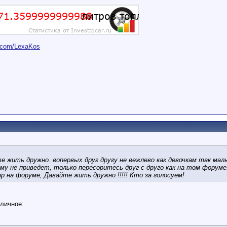
er.com/LexaKos
те жить дружно. вопервых друг другу не вежлево как девочкам так мал
му не приведет, только пересоритесь друг с друго как на том форум
мир на форуме, Давайте жить дружно !!!!! Кто за голосуем!
 личное: