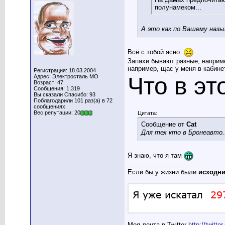
полунамеком...
А это как по Вашему наз
Всё с тобой ясно.
Запахи бывают разные, например
например, щас у меня в кабинет
Регистрация: 18.03.2004
Что в эт
Адрес: Электросталь МО
Возраст: 47
Сообщения: 1,319
Вы сказали Спасибо: 93
Поблагодарили 101 раз(а) в 72
сообщениях
Вес репутации: 20
Цитата:
Сообщение от
Cat
Для тех кто в Бронеавто.
Я знаю, что я там
__________________
Если бы у жизни были
исходн
Моя лента в Twitter
http://twitt