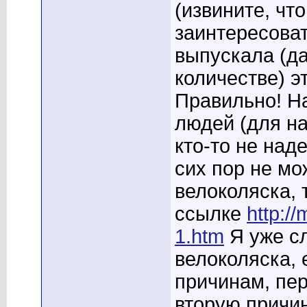
(извините, чт
заинтересоват
выпускала (да
количестве) э
Правильно! Н
людей (для на
кто-то не над
сих пор не мо
велоколяска, 
ссылке
http:/
1.htm
Я уже сл
велоколяска, 
причинам, пер
вторую причин