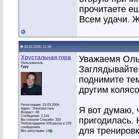
прочитаете ещ
Всем удачи. Ж
04.02.2006, 21:38
Хрустальная гора
Уважаемя Оль
Пользователь
Заглядывайте
Гуру
поднимите те
другим коляс
Регистрация: 23.03.2004
Я вот думаю, 
Адрес: Электросталь
Возраст: 48
Сообщения: 2,141
пригодилась. 
Вы сказали Спасибо: 320
Поблагодарили 329 раз(а) в 239
сообщениях
для тренировк
Вес репутации: 14