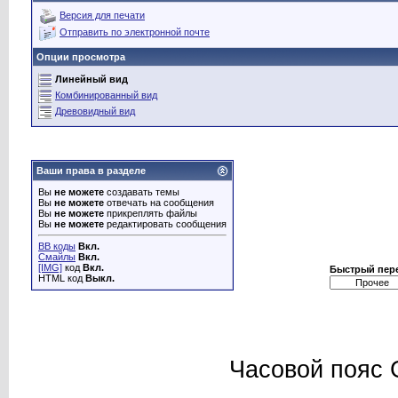
Версия для печати
Отправить по электронной почте
Опции просмотра
Линейный вид
Комбинированный вид
Древовидный вид
Ваши права в разделе
Вы
не можете
создавать темы
Вы
не можете
отвечать на сообщения
Вы
не можете
прикреплять файлы
Вы
не можете
редактировать сообщения
BB коды
Вкл.
Смайлы
Вкл.
[IMG]
код
Вкл.
Быстрый пер
HTML код
Выкл.
Часовой пояс 