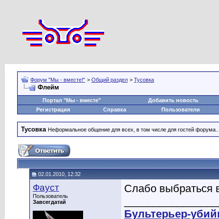
Форум "Мы - вместе!"
>
Общий раздел
>
Тусовка
Флейм
Портал "Мы - вместе"
Добавить новость
Регистрация
Справка
Пользователи
Тусовка
Неформальное общение для всех, в том числе для гостей форума..
02.01.2010, 12:32
Фауст
Слабо выбраться в
Пользователь
________________
Завсегдатай
Бультерьер-убий