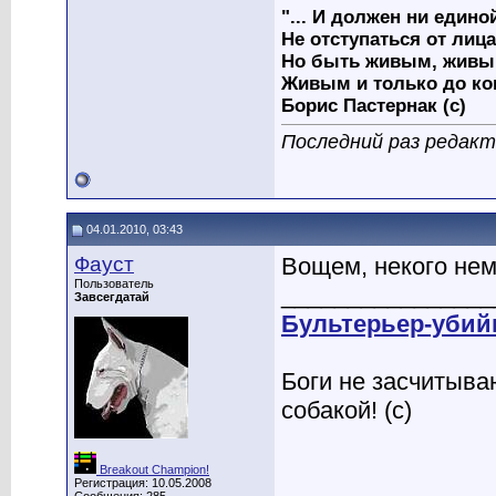
"... И должен ни един
Не отступаться от лица
Но быть живым, живым
Живым и только до ко
Борис Пастернак (с)
Последний раз редакти
04.01.2010, 03:43
Фауст
Вощем, некого нем
Пользователь
________________
Завсегдатай
Бультерьер-убий
Боги не засчитыва
собакой! (с)
Breakout Champion!
Регистрация: 10.05.2008