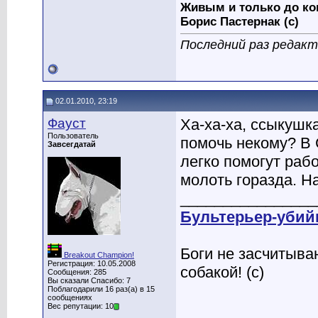
Живым и только до ко
Борис Пастернак (с)
Последний раз редакти
02.01.2010, 23:19
Фауст
Ха-ха-ха, ссыкушка
Пользователь
помочь некому? В 
Завсегдатай
легко помогут рабо
молоть горазда. Н
________________
Бультерьер-убий
Боги не засчитыва
Breakout Champion!
Регистрация: 10.05.2008
собакой! (с)
Сообщения: 285
Вы сказали Спасибо: 7
Поблагодарили 16 раз(а) в 15
сообщениях
Вес репутации: 10