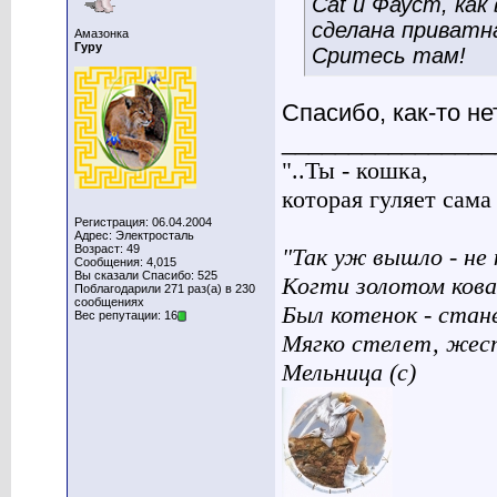
Cat и Фауст, как
сделана приватн
Амазонка
Гуру
Сритесь там!
Спасибо, как-то не
________________
"..Ты - кошка,
которая гуляет сама п
Регистрация: 06.04.2004
Адрес: Электросталь
Возраст: 49
"Так уж вышло - не 
Сообщения: 4,015
Вы сказали Спасибо: 525
Когти золотом кова
Поблагодарили 271 раз(а) в 230
сообщениях
Был котенок - стан
Вес репутации: 16
Мягко стелет, жес
Мельница (с)