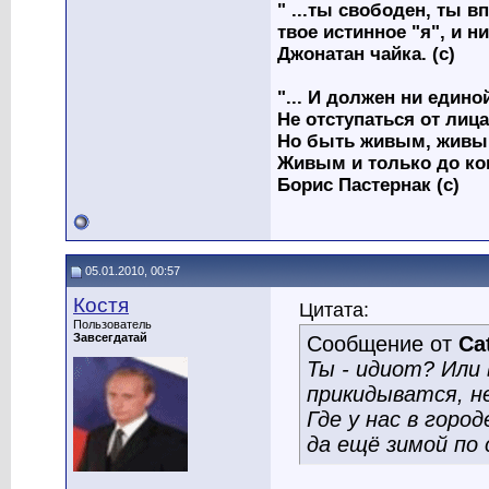
" ...ты свободен, ты вп
твое истинное "я", и н
Джонатан чайка. (с)
"... И должен ни един
Не отступаться от лица
Но быть живым, живым
Живым и только до ко
Борис Пастернак (с)
05.01.2010, 00:57
Костя
Цитата:
Пользователь
Завсегдатай
Сообщение от
Ca
Ты - идиот? Или 
прикидыватся, н
Где у нас в горо
да ещё зимой по 