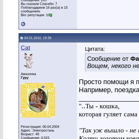
Сообщения: 285
Вы сказали Спасибо: 7
Поблагодарили 16 раз(а) в 15
сообщениях
Вес репутации: 10
04.01.2010, 19:39
Cat
Цитата:
Сообщение от
Фа
Вощем, некого не
Амазонка
Гуру
Просто помощи я 
Например, поездка 
________________
"..Ты - кошка,
которая гуляет сама п
Регистрация: 06.04.2004
"Так уж вышло - не 
Адрес: Электросталь
Возраст: 49
Когти золотом кова
Сообщения: 4,015