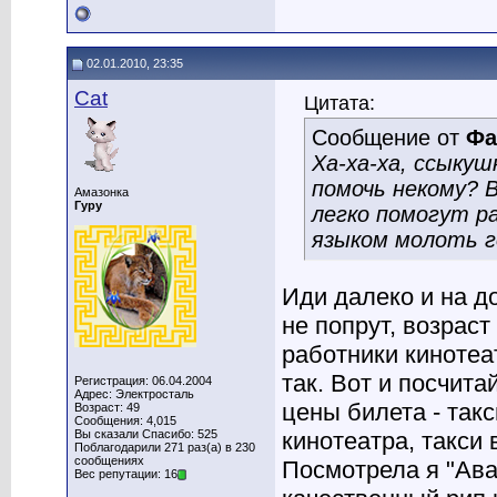
02.01.2010, 23:35
Cat
Цитата:
Сообщение от
Фа
Ха-ха-ха, ссыкуш
помочь некому? 
Амазонка
Гуру
легко помогут р
языком молоть г
Иди далеко и на д
не попрут, возраст
работники кинотеа
так. Вот и посчита
Регистрация: 06.04.2004
Адрес: Электросталь
цены билета - такс
Возраст: 49
Сообщения: 4,015
Вы сказали Спасибо: 525
кинотеатра, такси 
Поблагодарили 271 раз(а) в 230
сообщениях
Посмотрела я "Ава
Вес репутации: 16