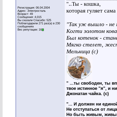
"..Ты - кошка,
Регистрация: 06.04.2004
которая гуляет сама п
Адрес: Электросталь
Возраст: 49
Сообщения: 4,015
Вы сказали Спасибо: 525
"Так уж вышло - не 
Поблагодарили 271 раз(а) в 230
сообщениях
Когти золотом кова
Вес репутации: 16
Был котенок - стан
Мягко стелет, жес
Мельница (с)
" ...ты свободен, ты вп
твое истинное "я", и н
Джонатан чайка. (с)
"... И должен ни един
Не отступаться от лица
Но быть живым, живым