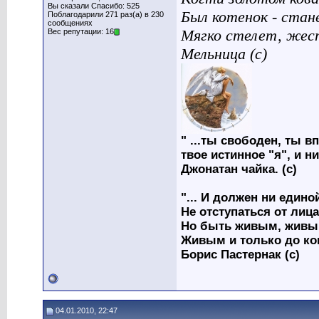
Вы сказали Спасибо: 525
Был котенок - стан
Поблагодарили 271 раз(а) в 230
сообщениях
Мягко стелет, жес
Вес репутации: 16
Мельница (с)
" ...ты свободен, ты вп
твое истинное "я", и н
Джонатан чайка. (с)
"... И должен ни един
Не отступаться от лица
Но быть живым, живым
Живым и только до ко
Борис Пастернак (с)
04.01.2010, 22:47