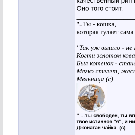
качественный рип 
Оно того стоит.
________________
"..Ты - кошка,
которая гуляет сама п
"Так уж вышло - не 
Когти золотом кова
Был котенок - стан
Мягко стелет, жес
Мельница (с)
" ...ты свободен, ты вп
твое истинное "я", и н
Джонатан чайка. (с)