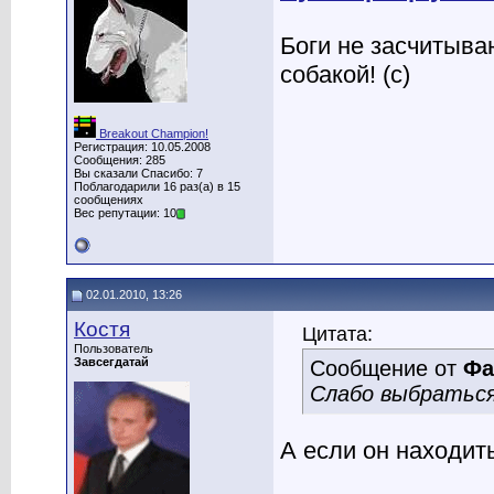
Боги не засчитыва
собакой! (с)
Breakout Champion!
Регистрация: 10.05.2008
Сообщения: 285
Вы сказали Спасибо: 7
Поблагодарили 16 раз(а) в 15
сообщениях
Вес репутации: 10
02.01.2010, 13:26
Костя
Цитата:
Пользователь
Завсегдатай
Сообщение от
Фа
Слабо выбратьс
А если он находит