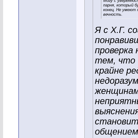
Могу с увереннос
парня, который б
конец. Не умеют 
вечность.
Я с Х.Г. 
понравивш
проверка 
тем, что 
крайне ре
недоразу
женщинам
неприятн
выяснения
становитс
общением 