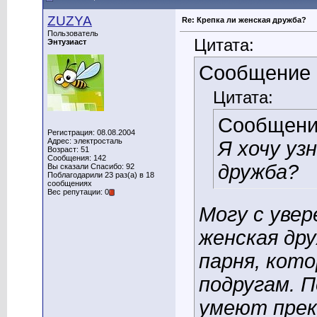
ZUZYA
Re: Крепка ли женская дружба?
Пользователь
Цитата:
Энтузиаст
Сообщение
Цитата:
Сообщени
Регистрация: 08.08.2004
Адрес: электросталь
Я хочу уз
Возраст: 51
Сообщения: 142
дружба?
Вы сказали Спасибо: 92
Поблагодарили 23 раз(а) в 18
сообщениях
Вес репутации: 0
Могу с уве
женская дру
парня, кот
подругам. П
умеют прек