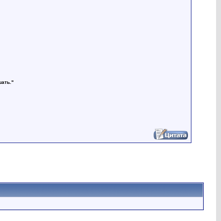
шать."