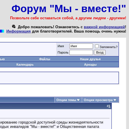
Форум "Мы - вместе!"
Позвольте себе оставаться собой, а другим людям - другими!
Добро пожаловать! Ознакомтесь с
важной информацией
!
Информация
для благотворителей. Ваша помощь очень нужна!
Имя
Запомнить?
Пароль
тью
Файлы
Наши друзья
Календарь
Аркады
Опции темы
Опции просмотра
#
1
ированию городской доступной среды жизнедеятельности
одых инвалидов "Мы - вместе!" и Общественная палата