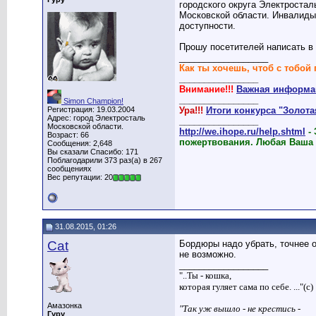
городского округа Электростал
Московской области. Инвалиды
доступности.
Прошу посетителей написать в
__________________
Как ты хочешь, чтоб с тобой 
________________
Внимание!!!
Важная информац
________________
Simon Champion!
Регистрация: 19.03.2004
Ура!!!
Итоги конкурса "Золот
Адрес: город Электросталь
________________
Московской области.
http://we.ihope.ru/help.shtml
-
Возраст: 66
пожертвования. Любая Ваша
Сообщения: 2,648
Вы сказали Спасибо: 171
Поблагодарили 373 раз(а) в 267
сообщениях
Вес репутации: 20
31.08.2015, 01:26
Cat
Бордюры надо убрать, точнее о
не возможно.
__________________
"..Ты - кошка,
которая гуляет сама по себе. ..."(с)
Амазонка
"Так уж вышло - не крестись -
Гуру