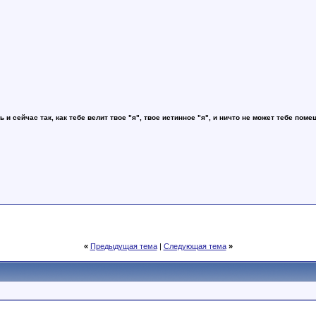
ь и сейчас так, как тебе велит твое "я", твое истинное "я", и ничто не может тебе поме
«
Предыдущая тема
|
Следующая тема
»