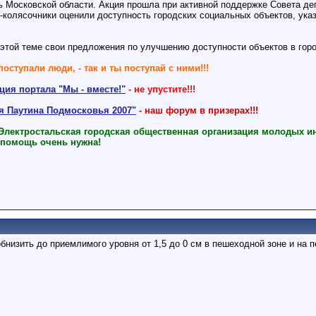
ь Московской области. Акция прошла при активной поддержке Совета де
-колясочники оценили доступность городских социальных объектов, ука
 этой теме свои предложения по улучшению доступности объектов в гор
поступали люди, - так и ты поступай с ними!!!
ия портала "Мы - вместе!"
- не упустите!!!
ая Паутина Подмосковья 2007"
- наш форум в призерах!!!
 Электростальская городская общественная организация молодых и
 помощь очень нужна!
бнизить до приемлимого уровня от 1,5 до 0 см в пешеходной зоне и на п