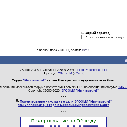
Быстрый переход
Часовой пояс GMT +4, время:
19:47
.
О
vBulletin® 3.6.4, Copyright ©2000-2026,
Jelsoft Enterprises Ltd
.
Перевод:
RSN-TeaM
(
zCarot
)
Форум
"Мы - вместе!"
желает Вам крепкого здоровья и всех благ!
льзовании материалов форума обязательны ссылки URL на сообщения форума
"Мы -
Copyright ©2003-2023,
ЭГООМИ "Мы - вместе!"
* * *
Пожертвование на уставные цели ЭГООМИ "Мы - вместе!"
сканированием QR-кода в мобильном приложении Банка
* * *