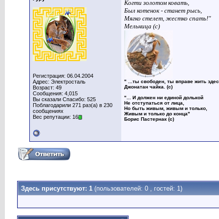
Когти золотом ковать,
Был котенок - станет рысь,
Мягко стелет, жестко спать!"
Мельница (с)
Регистрация: 06.04.2004
Адрес: Электросталь
" ...ты свободен, ты вправе жить здес
Джонатан чайка. (с)
Возраст: 49
Сообщения: 4,015
"... И должен ни единой долькой
Вы сказали Спасибо: 525
Не отступаться от лица,
Поблагодарили 271 раз(а) в 230
Но быть живым, живым и только,
сообщениях
Живым и только до конца"
Вес репутации: 16
Борис Пастернак (с)
Здесь присутствуют: 1
(пользователей: 0 , гостей: 1)