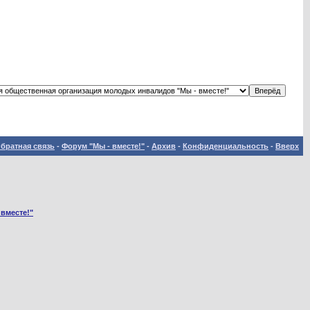
братная связь
-
Форум "Мы - вместе!"
-
Архив
-
Конфиденциальность
-
Вверх
 вместе!"