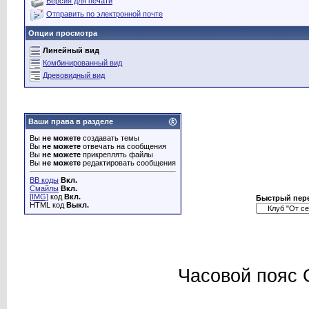
Версия для печати
Отправить по электронной почте
Опции просмотра
Линейный вид
Комбинированный вид
Древовидный вид
Ваши права в разделе
Вы
не можете
создавать темы
Вы
не можете
отвечать на сообщения
Вы
не можете
прикреплять файлы
Вы
не можете
редактировать сообщения
BB коды
Вкл.
Смайлы
Вкл.
[IMG]
код
Вкл.
Быстрый пер
HTML код
Выкл.
Часовой пояс 