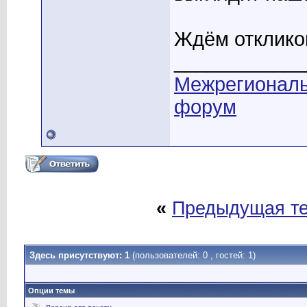
Ждём отклико
____________
Межрегионал
форум
«
Предыдущая т
Здесь присутствуют: 1
(пользователей: 0 , гостей: 1)
Опции темы