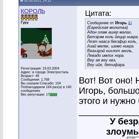
02.05.2011, 14:12
КОРОЛЬ
Цитата:
Гуру
Сообщение от
Игорь
(Еврейская молитва)
Адон олам ашер малах,
Бетэрэм коль йецир нивра.
Леэт нааса бехэфцо коль,
Азай мелех, шемо никра.
Веахарэй кихлот аколь,
Левадо имлох нора.
Веу ая веу овэ,
Веу ийе, бетифара.
Регистрация: 19.03.2004
Адрес: в городе Электросталь
Возраст: 49
Вот! Вот оно! 
Сообщения: 1,768
Вы сказали Спасибо: 104
Поблагодарили 164 раз(а) в 140
Игорь, большо
сообщениях
Вес репутации: 17
этого и нужно
____________
У без
злоумы