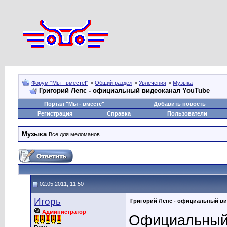
Форум "Мы - вместе!"
>
Общий раздел
>
Увлечения
>
Музыка
Григорий Лепс - официальный видеоканал YouTube
Портал "Мы - вместе"
Добавить новость
Регистрация
Справка
Пользователи
Музыка
Все для меломанов...
02.05.2011, 11:50
Игорь
Григорий Лепс - официальный ви
Администратор
Официальный