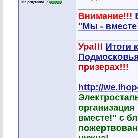
Вес репутации: 20
____________
Внимание!!!
"Мы - вместе
____________
Ура!!!
Итоги 
Подмосковья
призерах!!!
____________
http://we.ihop
Электростал
организация
вместе!" с б
пожертвован