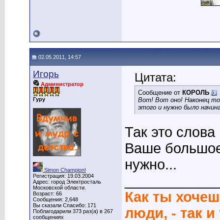
02.05.2011, 14:57
Игорь
Цитата:
Администратор
Сообщение от
КОРОЛЬ
Гуру
Вот! Вот оно! Наконец то
этого и нужно было начин
Так это слова
Ваше большое
нужно...
Simon Champion!
Регистрация: 19.03.2004
____________
Адрес: город Электросталь
Московской области.
Как ты хочеш
Возраст: 66
Сообщения: 2,648
Вы сказали Спасибо: 171
люди, - так и
Поблагодарили 373 раз(а) в 267
сообщениях