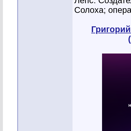
Лепс. Создате
Солоха; опера
Григорий