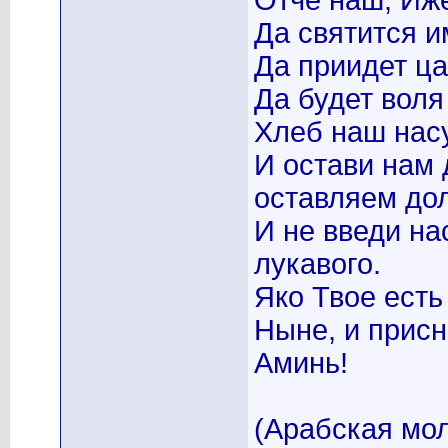
Отче наш, Иже
Да святится и
Да приидет ца
Да будет воля
Хлеб наш нас
И остави нам 
оставляем до
И не введи на
лукавого.
Яко Твое есть
Ныне, и присно
Аминь!
(Арабская мо