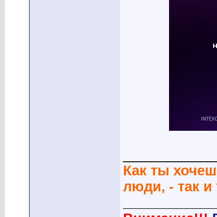
____________
Как ты хочеш
люди, - так и
____________