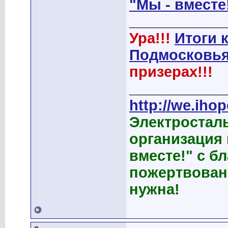
"Мы - вместе
____________
Ура!!!
Итоги 
Подмосковья
призерах!!!
____________
http://we.ihop
Электростал
организация
вместе!" с б
пожертвован
нужна!