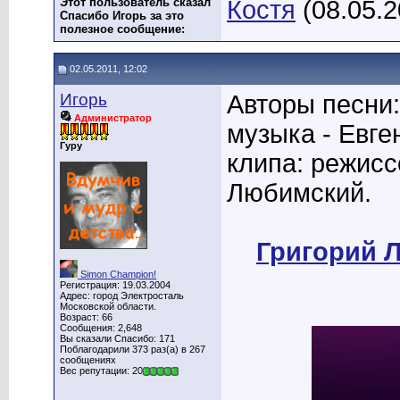
Этот пользователь сказал
Костя
(08.05.2
Спасибо Игорь за это
полезное сообщение:
02.05.2011, 12:02
Игорь
Авторы песни:
Администратор
музыка - Евге
Гуру
клипа: режисс
Любимский.
Григорий Ле
Simon Champion!
Регистрация: 19.03.2004
Адрес: город Электросталь
Московской области.
Возраст: 66
Сообщения: 2,648
Вы сказали Спасибо: 171
Поблагодарили 373 раз(а) в 267
сообщениях
Вес репутации: 20