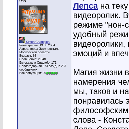
Гуру
Лепса
на теку
видеоролик. В
режиме "нон-с
удобный режим
видеоролики,
Simon Champion!
Регистрация: 19.03.2004
Адрес: город Электросталь
эмоций и впеч
Московской области.
Возраст: 66
Сообщения: 2,648
Вы сказали Спасибо: 171
Поблагодарили 373 раз(а) в 267
сообщениях
Магия жизни в
Вес репутации: 20
намерения че
мы, таков и н
понравилась э
философским 
слова - Конст