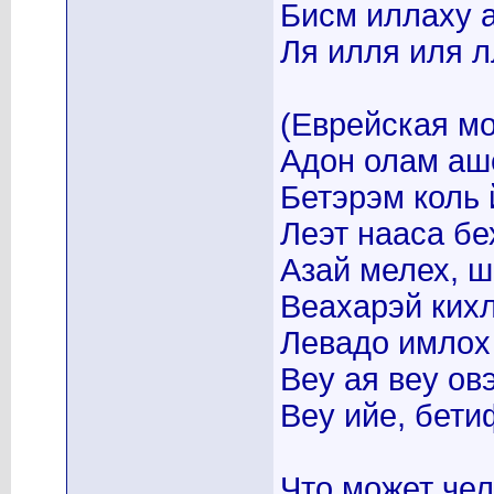
Бисм иллаху 
Ля илля иля л
(Еврейская мо
Адон олам аш
Бетэрэм коль 
Леэт нааса бе
Азай мелех, ш
Веахарэй кихл
Левадо имлох
Веу ая веу овэ
Веу ийе, бети
Что может че