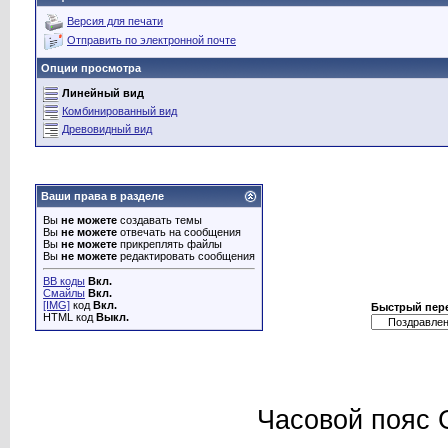
Версия для печати
Отправить по электронной почте
Опции просмотра
Линейный вид
Комбинированный вид
Древовидный вид
Ваши права в разделе
Вы
не можете
создавать темы
Вы
не можете
отвечать на сообщения
Вы
не можете
прикреплять файлы
Вы
не можете
редактировать сообщения
BB коды
Вкл.
Смайлы
Вкл.
[IMG]
код
Вкл.
Быстрый пер
HTML код
Выкл.
Часовой пояс 