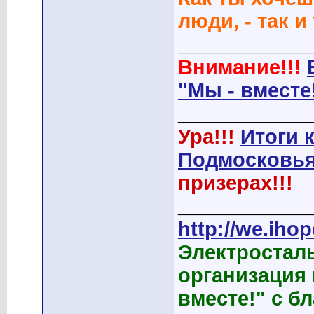
люди, - так и
____________
Внимание!!!
"Мы - вместе
____________
Ура!!!
Итоги 
Подмосковья
призерах!!!
____________
http://we.ihop
Электростал
организация
вместе!" с б