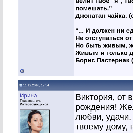
велит твое "я", т
помешать."
Джонатан чайка. (
"... И должен ни 
Не отступаться от
Но быть живым, ж
Живым и только д
Борис Пастернак (
11.12.2010, 17:34
Ирина
Виктория, от 
Пользователь
рождения! Жел
Интересующийся
любви, удачи,
твоему дому, 