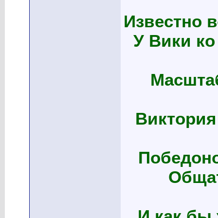
Известно в
У Вики к
Масштаб
Виктория
Победоно
Общат
И как бы