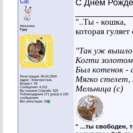
Cat
С Днём Рожде
____________
"..Ты - кошка,
Амазонка
которая гуляет с
Гуру
"Так уж вышло 
Когти золотом
Был котенок - 
Регистрация: 06.04.2004
Мягко стелет,
Адрес: Электросталь
Возраст: 49
Мельница (с)
Сообщения: 4,015
Вы сказали Спасибо: 525
Поблагодарили 271 раз(а) в 230
сообщениях
Вес репутации: 16
" ...ты свободен, 