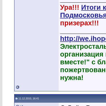
Ура!!!
Итоги 
Подмосковья
призерах!!!
____________
http://we.ihop
Электростал
организация
вместе!" с б
пожертвован
нужна!
11.12.2010, 16:41