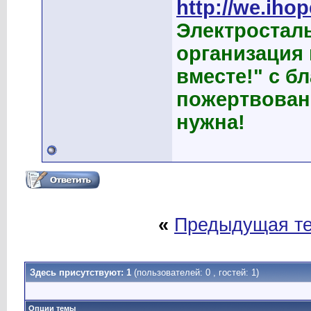
http://we.ihop
Электростал
организация
вместе!" с б
пожертвован
нужна!
«
Предыдущая т
Здесь присутствуют: 1
(пользователей: 0 , гостей: 1)
Опции темы