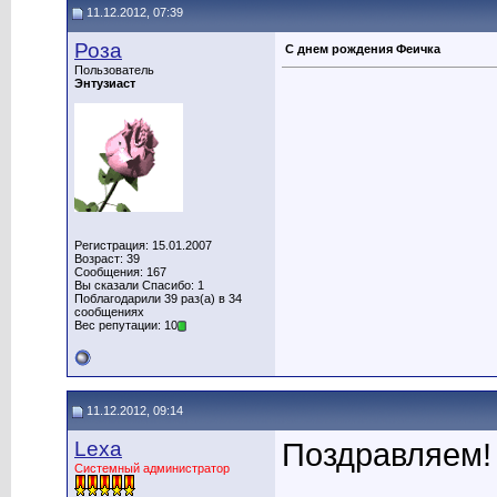
11.12.2012, 07:39
Роза
С днем рождения Феичка
Пользователь
Энтузиаст
Регистрация: 15.01.2007
Возраст: 39
Сообщения: 167
Вы сказали Спасибо: 1
Поблагодарили 39 раз(а) в 34
сообщениях
Вес репутации: 10
11.12.2012, 09:14
Lexa
Поздравляем!
Системный администратор
____________