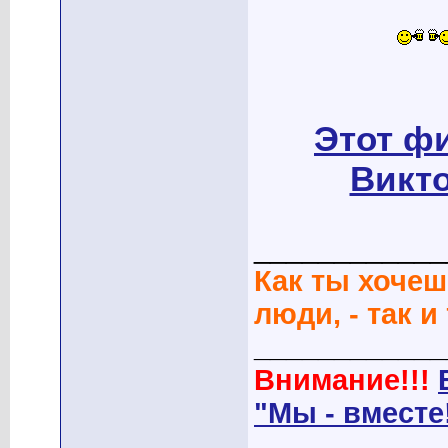
Этот ф
Викто
____________
Как ты хочеш
люди, - так и
____________
Внимание!!!
"Мы - вместе
____________