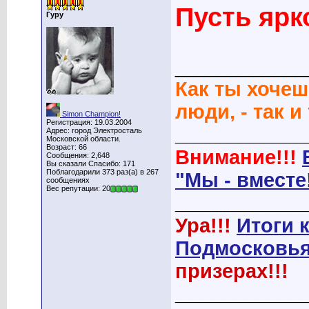
Пусть ярк
Гуру
____________
Как ты хочеш
люди, - так и
Simon Champion!
Регистрация: 19.03.2004
____________
Адрес: город Электросталь
Московской области.
Возраст: 66
Внимание!!!
Сообщения: 2,648
Вы сказали Спасибо: 171
Поблагодарили 373 раз(а) в 267
"Мы - вместе
сообщениях
Вес репутации: 20
____________
Ура!!!
Итоги 
Подмосковья
призерах!!!
____________