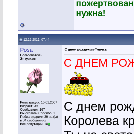
пожертвован
нужна!
12.12.2011, 07:44
Роза
С днем рождения Феичка
Пользователь
С ДНЕМ РО
Энтузиаст
С днем рож
Регистрация: 15.01.2007
Возраст: 39
Сообщения: 167
Вы сказали Спасибо: 1
Королева к
Поблагодарили 39 раз(а)
в 34 сообщениях
Вес репутации: 10