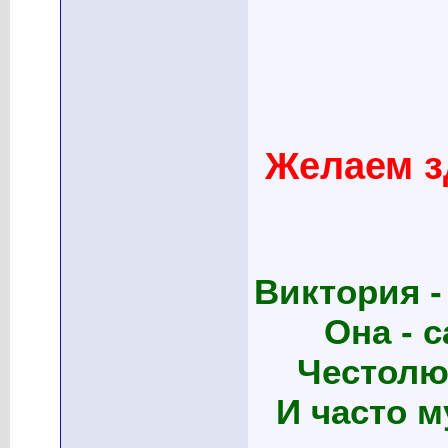
Желаем з
Виктория -
Она - 
Честолю
И часто м