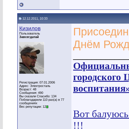
12.12.2011, 10:33
Кизилов
Присоедин
Пользователь
Завсегдатай
Днём Рожд
____________
Официальны
городского 
Регистрация: 07.01.2006
воспитания
Адрес: Электросталь
Возраст: 48
Сообщения: 490
Вы сказали Спасибо: 134
Поблагодарили 110 раз(а) в 77
сообщениях
Вес репутации: 12
Вот балуюсь
!!!