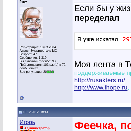
Гуру
Если бы у жи
переделал
Регистрация: 18.03.2004
Адрес: Электросталь МО
Возраст: 47
Сообщения: 1,319
Вы сказали Спасибо: 93
Моя лента в T
Поблагодарили 101 раз(а) в 72
сообщениях
поддерживаемые п
Вес репутации: 20
http://rusakters.ru/
http://www.ihope.ru
,
13.12.2012, 18:41
Игорь
Феечка, п
Администратор