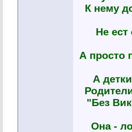
К нему д
Не ест 
А просто 
А детки
Родители
"Без Вик
Она - л