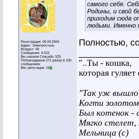
самого себя. Себ
Родины, и свой 
приходим сюда 
людьми. Именно т
Полностью, со
Регистрация: 06.04.2004
Адрес: Электросталь
Возраст: 49
____________
Сообщения: 4,015
Вы сказали Спасибо: 525
"..Ты - кошка,
Поблагодарили 271 раз(а) в 230
сообщениях
Вес репутации: 16
которая гуляет с
"Так уж вышло 
Когти золотом
Был котенок - 
Мягко стелет,
Мельница (с)