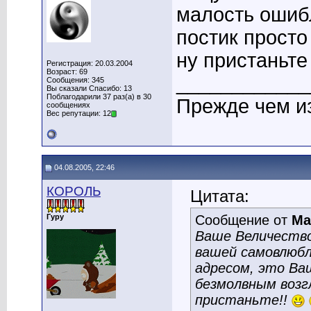
малость ошиб
постик просто
ну пристаньте
Регистрация: 20.03.2004
Возраст: 69
____________
Сообщения: 345
Вы сказали Спасибо: 13
Поблагодарили 37 раз(а) в 30
Прежде чем и
сообщениях
Вес репутации: 12
04.08.2005, 22:46
КОРОЛЬ
Цитата:
Гуру
Сообщение от
Ма
Ваше Величество
вашей самовлюбл
адресом, это Ва
безмолвным возг
пристаньте!!