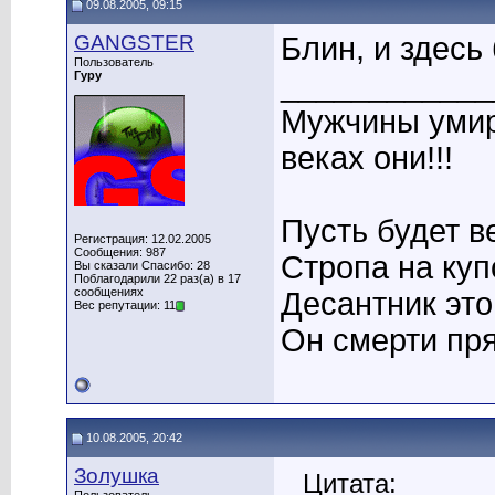
09.08.2005, 09:15
GANGSTER
Блин, и здесь 
Пользователь
____________
Гуру
Мужчины умира
веках они!!!
Пусть будет в
Регистрация: 12.02.2005
Сообщения: 987
Стропа на купо
Вы сказали Спасибо: 28
Поблагодарили 22 раз(а) в 17
сообщениях
Десантник это 
Вес репутации: 11
Он смерти пря
10.08.2005, 20:42
Золушка
Цитата: