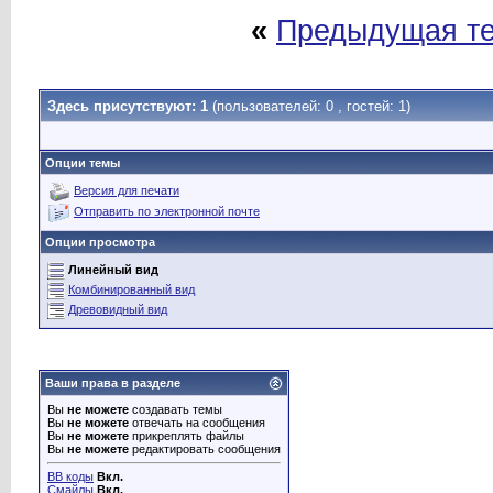
«
Предыдущая т
Здесь присутствуют: 1
(пользователей: 0 , гостей: 1)
Опции темы
Версия для печати
Отправить по электронной почте
Опции просмотра
Линейный вид
Комбинированный вид
Древовидный вид
Ваши права в разделе
Вы
не можете
создавать темы
Вы
не можете
отвечать на сообщения
Вы
не можете
прикреплять файлы
Вы
не можете
редактировать сообщения
BB коды
Вкл.
Смайлы
Вкл.