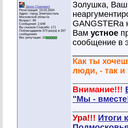
Золушка, Ваш
Simon Champion!
Регистрация: 19.03.2004
неаргументиро
Адрес: город Электросталь
Московской области.
Возраст: 66
GANGSTERа н
Сообщения: 2,648
Вы сказали Спасибо: 171
Вам
устное
пр
Поблагодарили 373 раз(а) в 267
сообщениях
Вес репутации: 20
сообщение в э
____________
Как ты хочеш
люди, - так и
____________
Внимание!!!
"Мы - вместе
____________
Ура!!!
Итоги 
Подмосковья