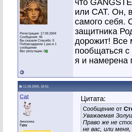
что GANGSTER
или CAT. Он, 
самого себя. 
защитника Род
Регистрация: 17.09.2004
Сообщения: 46
дорожит! Все 
Вы сказали Спасибо: 0
Поблагодарили 1 раз в 1
сообщении
пообщаться с
Вес репутации: 0
я и намерена 
11.08.2005, 16:51
Cat
Цитата:
Сообщение от
Ст
Уважаемая Золуш
Право же не ст
Амазонка
Гуру
не вас, или меня