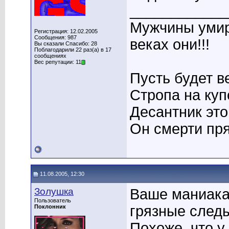
____________
Мужчины умира
Регистрация: 12.02.2005
Сообщения: 987
веках они!!!
Вы сказали Спасибо: 28
Поблагодарили 22 раз(а) в 17
сообщениях
Вес репутации: 11
Пусть будет в
Стропа на купо
Десантник это 
Он смерти пря
11.08.2005, 12:30
Золушка
Ваше маниака
Пользователь
грязные след
Поклонник
Похоже, что у