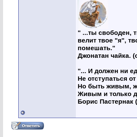
" ...ты свободен, 
велит твое "я", т
помешать."
Джонатан чайка. (
"... И должен ни 
Не отступаться от
Но быть живым, ж
Живым и только д
Борис Пастернак (