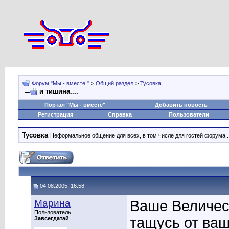
Форум "Мы - вместе!"
>
Общий раздел
>
Тусовка
и тишина....
Портал "Мы - вместе"
Добавить новость
Регистрация
Справка
Пользователи
Тусовка
Неформальное общение для всех, в том числе для гостей форума..
04.08.2005, 16:58
Марина
Ваше Величест
Пользователь
тащусь от ва
Завсегдатай