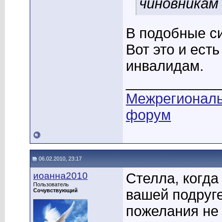
чиновникам 
В подобные си
Вот это и ест
инвалидам.
____________
Межрегионал
форум
06.02.2010, 23:17
иоанна2010
Стелла, когда
Пользователь
вашей подруге
Сочувствующий
пожелания не 