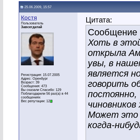
25.06.2009, 15:57
Костя
Цитата:
Пользователь
Завсегдатай
Сообщение
Хоть в этой
открыла Аме
увы, в наше
является но
Регистрация: 15.07.2005
Адрес: Оренбург
говорить о
Возраст: 39
Сообщения: 473
Вы сказали Спасибо: 129
постоянно,
Поблагодарили 56 раз(а) в 44
сообщениях
Вес репутации: 12
чиновников
Может это 
когда-нибуд