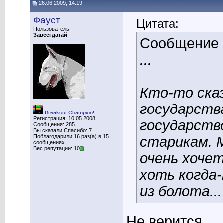
26.06.2009, 14:19
Фауст
Цитата:
Пользователь
Завсегдатай
Сообщение
...
Кто-то сказ
государств
Breakout Champion!
Регистрация: 10.05.2008
государств
Сообщения: 285
Вы сказали Спасибо: 7
Поблагодарили 16 раз(а) в 15
старикам. 
сообщениях
Вес репутации: 10
очень хочет
хоть когда
из болота...
Не верится...