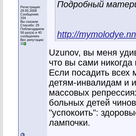
Подробный матери
Регистрация:
29.05.2008
Сообщения:
334
Вы сказали
Спасибо: 29
Поблагодарили
http://mymolodye.
56 раз(а) в 40
сообщениях
Вес репутации:
11
Uzunov, вы меня уди
что вы сами никогда
Если посадить всех 
детям-инвалидам и и
массовых репрессия
больных детей чинов
"успокоить": здоровы
лампочки.