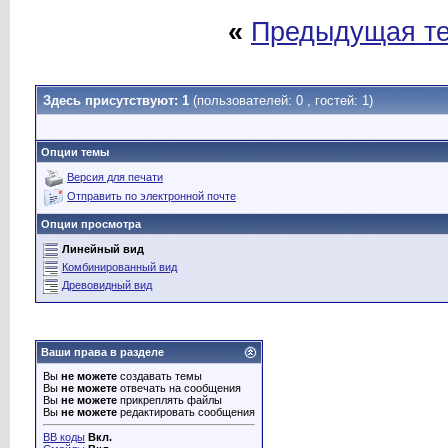
«
Предыдущая т
Здесь присутствуют: 1
(пользователей: 0 , гостей: 1)
Опции темы
Версия для печати
Отправить по электронной почте
Опции просмотра
Линейный вид
Комбинированный вид
Древовидный вид
Ваши права в разделе
Вы
не можете
создавать темы
Вы
не можете
отвечать на сообщения
Вы
не можете
прикреплять файлы
Вы
не можете
редактировать сообщения
BB коды
Вкл.