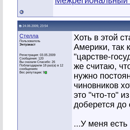
Межрегиональный
24.06.2009, 23:54
Стелла
Хоть в этой с
Пользователь
Америки, так 
Энтузиаст
"царстве-госу
Регистрация: 03.05.2009
Сообщения: 120
Вы сказали Спасибо: 26
же считаю, чт
Поблагодарили 18 раз(а) в 12
сообщениях
Вес репутации: 9
нужно постоян
чиновников хо
это "что-то" и
доберется до 
...У меня ест