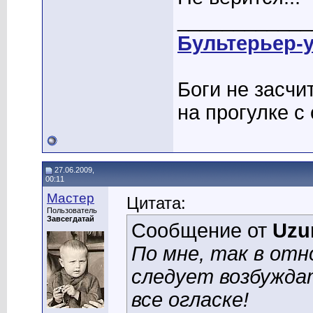
____________
Бультерьер-
Боги не засчи
на прогулке с 
27.06.2009,
00:11
Мастер
Цитата:
Пользователь
Завсегдатай
Сообщение от
Uzu
По мне, так в от
следует возбуждат
все огласке!