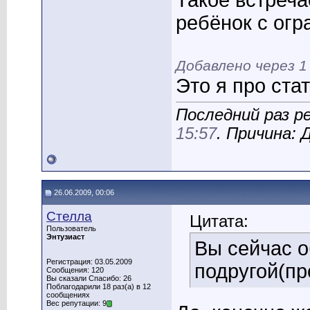
Такое встреча
ребёнок с ог
Добавлено через 
Это я про ста
Последний раз р
15:57
. Причина:
26.06.2009, 00:06
Стелла
Цитата:
Пользователь
Энтузиаст
Вы сейчас 
Регистрация: 03.05.2009
подругой(пр
Сообщения: 120
Вы сказали Спасибо: 26
Поблагодарили 18 раз(а) в 12
сообщениях
Вес репутации: 9