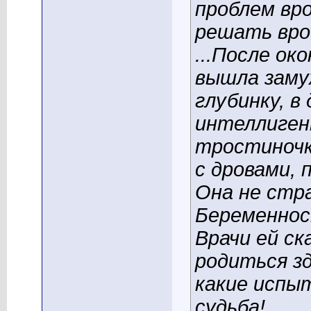
проблем вро
решать врод
...После ок
вышла заму
глубинку, в
интеллигент
тростиночк
с дровами, 
Она не стр
Беременнос
Врачи ей ск
родиться зд
какие испы
судьба!