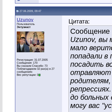
27.06.2009, 09:47
Uzunov
Цитата:
Пользователь
Энтузиаст
Сообщение
Uzunov, вы
мало веритс
попадали в
Регистрация: 31.07.2005
посадить в
Сообщения: 170
Вы сказали Спасибо: 73
Поблагодарили 32 раз(а) в 27
отравляют 
сообщениях
Вес репутации: 0
родителям,
репрессиях
до больных 
могу вас "у