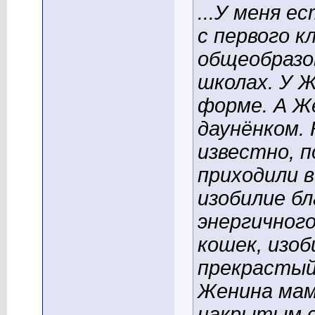
...У меня е
с первого к
общеобразо
школах. У 
форме. А Ж
даунёнком.
известно, п
приходили в
изобилие бл
энергичног
кошек, изоб
прекрастый
Женина мам
накрытым с