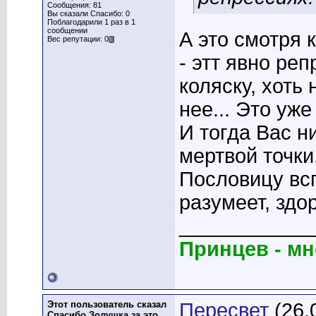
Сообщения: 81
Вы сказали Спасибо: 0
Поблагодарили 1 раз в 1
сообщении
А это смотря 
Вес репутации: 0
- этт явно ре
коляску, хоть
нее... Это уж
И тогда Вас н
мертвой точки,
Пословицу всп
разумеет, здо
____________
Принцев - мно
Этот пользователь сказал
Пересвет
(26.
Спасибо Золушка за это