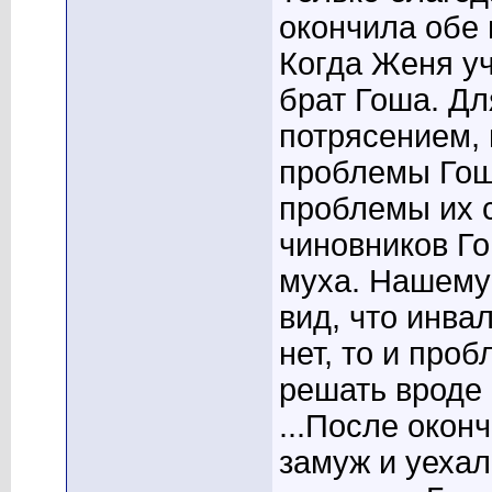
окончила обе 
Когда Женя уч
брат Гоша. Д
потрясением, 
проблемы Гоши
проблемы их с
чиновников Го
муха. Нашему 
вид, что инва
нет, то и проб
решать вроде к
...После око
замуж и уехал