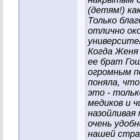
(детям!) к
Только бла
отлично ок
университе
Когда Женя
ее брат Го
огромным п
поняла, что
это - тольк
медиков и ч
назойливая
очень удобн
нашей стран