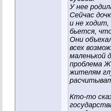
У нее родил
Сейчас дочк
и не ходит,
бьется, чт
Они объеха
всех возмож
маленькой д
проблема Же
жителям гл
расчитыват
Кто-то сказ
государств