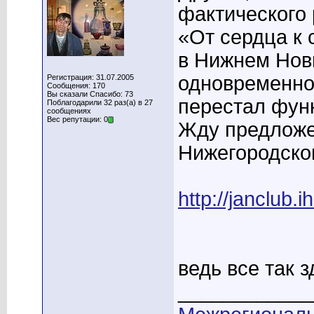
фактического 
«От сердца к 
в Нижнем Нов
одновременно
Регистрация: 31.07.2005
Сообщения: 170
Вы сказали Спасибо: 73
перестал функ
Поблагодарили 32 раз(а) в 27
сообщениях
Вес репутации: 0
Жду предложе
Нижегородско
http://janclub.i
ведь все так 
____________