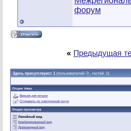
Межрегионал
форум
«
Предыдущая т
Здесь присутствуют: 1
(пользователей: 0 , гостей: 1)
Опции темы
Версия для печати
Отправить по электронной почте
Опции просмотра
Линейный вид
Комбинированный вид
Древовидный вид