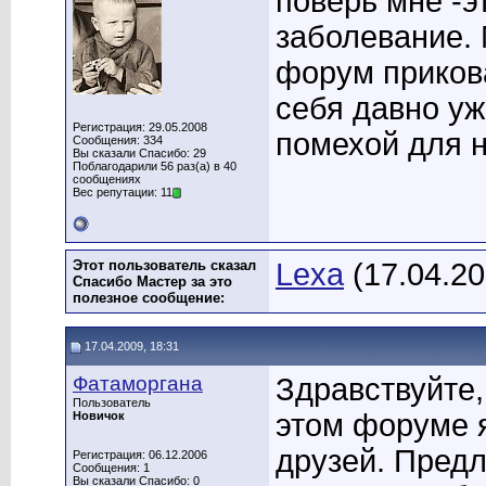
поверь мне -э
заболевание. 
форум приков
себя давно уж
Регистрация: 29.05.2008
помехой для 
Сообщения: 334
Вы сказали Спасибо: 29
Поблагодарили 56 раз(а) в 40
сообщениях
Вес репутации: 11
Этот пользователь сказал
Lexa
(17.04.20
Спасибо Мастер за это
полезное сообщение:
17.04.2009, 18:31
Фатаморгана
Здравствуйте,
Пользователь
этом форуме я
Новичок
друзей. Пред
Регистрация: 06.12.2006
Сообщения: 1
Вы сказали Спасибо: 0