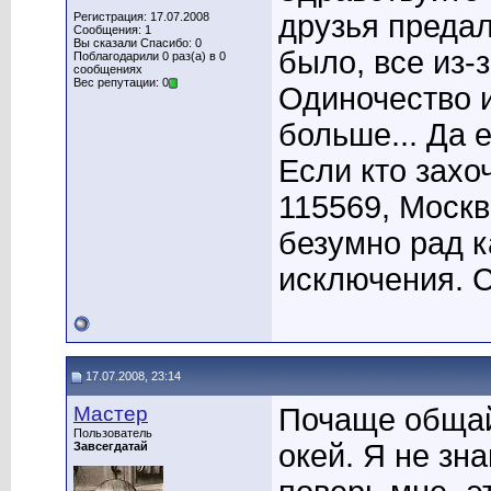
друзья предал
Регистрация: 17.07.2008
Сообщения: 1
Вы сказали Спасибо: 0
было, все из-
Поблагодарили 0 раз(а) в 0
сообщениях
Вес репутации: 0
Одиночество 
больше... Да е
Если кто захо
115569, Москв
безумно рад к
исключения. 
17.07.2008, 23:14
Мастер
Почаще общайс
Пользователь
окей. Я не зн
Завсегдатай