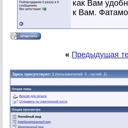
как Вам удоб
Поблагодарили 0 раз(а) в 0
сообщениях
Вес репутации: 0
к Вам. Фатамо
«
Предыдущая т
Здесь присутствуют: 1
(пользователей: 0 , гостей: 1)
Опции темы
Версия для печати
Отправить по электронной почте
Опции просмотра
Линейный вид
Комбинированный вид
Древовидный вид