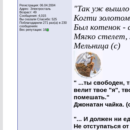
Регистрация: 06.04.2004
"Так уж вышло 
Адрес: Электросталь
Возраст: 49
Когти золотом
Сообщения: 4,015
Вы сказали Спасибо: 525
Поблагодарили 271 раз(а) в 230
Был котенок - 
сообщениях
Вес репутации: 16
Мягко стелет,
Мельница (с)
" ...ты свободен, 
велит твое "я", т
помешать."
Джонатан чайка. (
"... И должен ни 
Не отступаться от