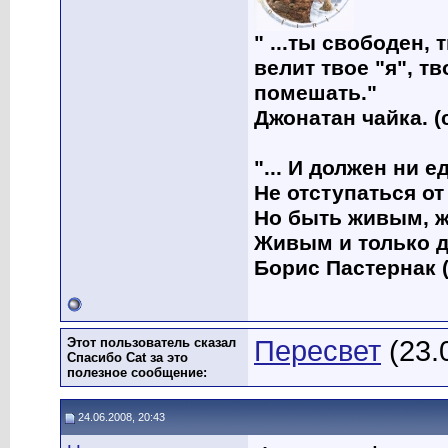
" ...ты свободен, 
велит твое "я", т
помешать."
Джонатан чайка. (
"... И должен ни 
Не отступаться от
Но быть живым, ж
Живым и только д
Борис Пастернак (
Этот пользователь сказал
Пересвет
(23.
Спасибо Cat за это
полезное сообщение:
24.06.2008, 20:43