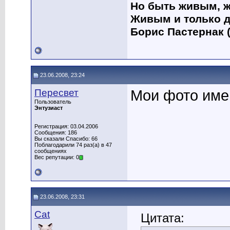
Но быть живым, ж
Живым и только д
Борис Пастернак (
23.06.2008, 23:24
Пересвет
Мои фото име
Пользователь
Энтузиаст
Регистрация: 03.04.2006
Сообщения: 186
Вы сказали Спасибо: 66
Поблагодарили 74 раз(а) в 47
сообщениях
Вес репутации: 0
23.06.2008, 23:31
Cat
Цитата: