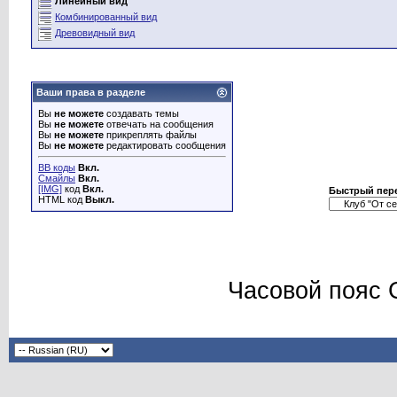
Линейный вид
Комбинированный вид
Древовидный вид
Ваши права в разделе
Вы
не можете
создавать темы
Вы
не можете
отвечать на сообщения
Вы
не можете
прикреплять файлы
Вы
не можете
редактировать сообщения
BB коды
Вкл.
Смайлы
Вкл.
[IMG]
код
Вкл.
Быстрый пер
HTML код
Выкл.
Часовой пояс 