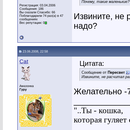
Почему, такие маленькие?
Регистрация: 03.04.2006
Сообщения: 186
Вы сказали Спасибо: 66
Извините, не 
Поблагодарили 74 раз(а) в 47
сообщениях
Вес репутации: 0
надо?
23.06.2008, 22:58
Cat
Цитата:
Сообщение от
Пересвет
Извините, не расчитал ра
Амазонка
Желательно -7
Гуру
____________
"..Ты - кошка,
которая гуляет с