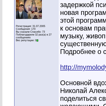
задержкой пси
новая програм
этой програм
к основам пра
Регистрация: 31.07.2005
Сообщения: 170
Вы сказали Спасибо: 73
музыку, живоп
Поблагодарили 32 раз(а) в 27
сообщениях
Вес репутации: 0
существенную
Подробнее о 
http://mymolo
Основной вдох
Николай Алек
поделиться с