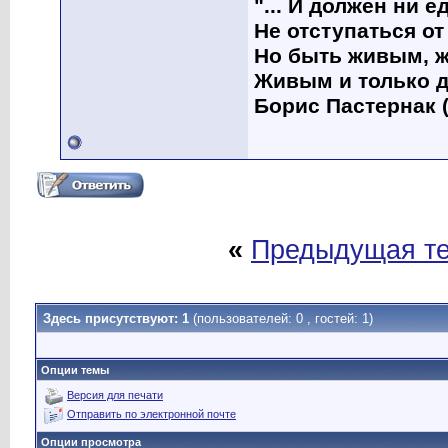
"... И должен ни 
Не отступаться от
Но быть живым, ж
Живым и только д
Борис Пастернак (
«
Предыдущая т
Здесь присутствуют: 1
(пользователей: 0 , гостей: 1)
Опции темы
Версия для печати
Отправить по электронной почте
Опции просмотра