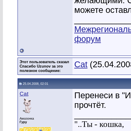
желающими. С
можете оставл
____________
Межрегионал
форум
Этот пользователь сказал
Cat
(25.04.200
Спасибо Uzunov за это
полезное сообщение:
25.04.2008, 02:01
Cat
Перенеси в "
прочтёт.
____________
Амазонка
"..Ты - кошка,
Гуру