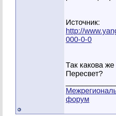
Источник:
http://www.yan
000-0-0
Так какова же
Пересвет?
____________
Межрегионал
форум