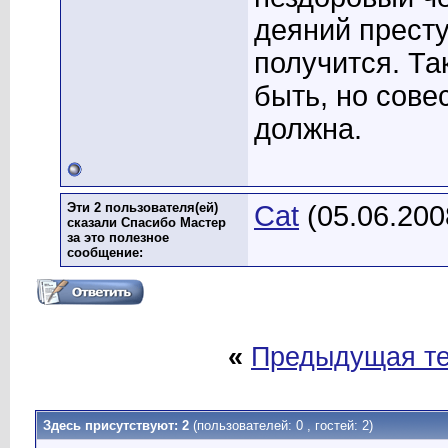
деяний престу
получится. Та
быть, но сове
должна.
Эти 2 пользователя(ей)
Cat
(05.06.200
сказали Спасибо Мастер
за это полезное
сообщение:
«
Предыдущая т
Здесь присутствуют: 2
(пользователей: 0 , гостей: 2)