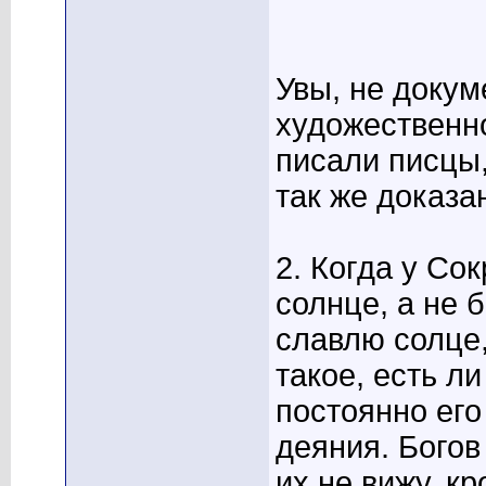
Увы, не докум
художественно
писали писцы
так же доказа
2. Когда у Со
солнце, а не б
славлю солце, 
такое, есть л
постоянно его
деяния. Богов
их не вижу, к