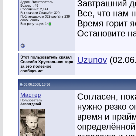
Завтрашний де
Адрес: Электросталь
Возраст: 48
Сообщения: 2,141
Все, что нам 
Вы сказали Спасибо: 320
Поблагодарили 329 раз(а) в 239
сообщениях
Время горит я
Вес репутации: 14
Остановите на
Этот пользователь сказал
Uzunov
(02.06
Спасибо Хрустальная гора
за это полезное
сообщение:
03.06.2008, 18:36
Мастер
Согласен, пок
Пользователь
нужно резко о
Завсегдатай
время и прайм
определённой