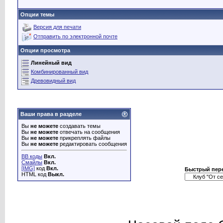
Опции темы
Версия для печати
Отправить по электронной почте
Опции просмотра
Линейный вид
Комбинированный вид
Древовидный вид
Ваши права в разделе
Вы
не можете
создавать темы
Вы
не можете
отвечать на сообщения
Вы
не можете
прикреплять файлы
Вы
не можете
редактировать сообщения
BB коды
Вкл.
Смайлы
Вкл.
[IMG]
код
Вкл.
Быстрый пер
HTML код
Выкл.