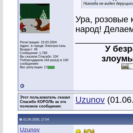
Никогда не видел дерущи
Ура, розовые 
народ! Делаем
____________
Регистрация: 19.03.2004
Адрес: в городе Электросталь
У без
Возраст: 49
Сообщения: 1,768
злоумы
Вы сказали Спасибо: 104
Поблагодарили 164 раз(а) в 140
сообщениях
Вес репутации: 17
Этот пользователь сказал
Uzunov
(01.06
Спасибо КОРОЛЬ за это
полезное сообщение:
01.06.2008, 17:04
Uzunov