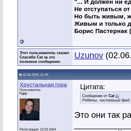
"... И должен ни 
Не отступаться от
Но быть живым, ж
Живым и только д
Борис Пастернак (
Этот пользователь сказал
Uzunov
(02.06
Спасибо Cat за это
полезное сообщение:
02.06.2008, 01:48
Хрустальная гора
Цитата:
Пользователь
Гуру
Сообщение от
Cat
Ребяты, чистейший бред.
Это они так р
____________
Регистрация: 23.03.2004