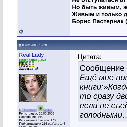
Не отступаться от
Но быть живым, ж
Живым и только д
Борис Пастернак (
03.02.2008, 16:20
Real Lady
Цитата:
Прекрасная Дама
Сообщение
Завсегдатай
Ещё мне по
книги:»Когд
то сразу д
если не съ
steroids Champion!
Snake Champion!
Graveyard Champion!
Tetris Champion!
голодными
Регистрация: 25.06.2005
Сообщения: 445
Вы сказали Спасибо: 170
Поблагодарили 216 раз(а) в 146