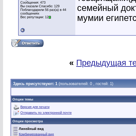
Сообщения: 473
семейный док
Вы сказали Спасибо: 129
Поблагодарили 56 раз(а) в 44
сообщениях
мумии египет
Вес репутации: 12
«
Предыдущая т
Здесь присутствуют: 1
(пользователей: 0 , гостей: 1)
Опции темы
Версия для печати
Отправить по электронной почте
Опции просмотра
Линейный вид
Комбинированный вид