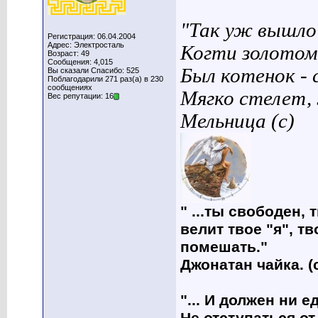
"Так уж вышло 
Регистрация: 06.04.2004
Адрес: Электросталь
Когти золотом
Возраст: 49
Сообщения: 4,015
Был котенок - 
Вы сказали Спасибо: 525
Поблагодарили 271 раз(а) в 230
сообщениях
Мягко стелет,
Вес репутации: 16
Мельница (с)
" ...ты свободен, 
велит твое "я", т
помешать."
Джонатан чайка. (
"... И должен ни 