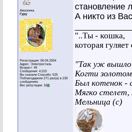
становление л
Амазонка
А никто из Вас
Гуру
____________
"..Ты - кошка,
которая гуляет с
Регистрация: 06.04.2004
"Так уж вышло 
Адрес: Электросталь
Возраст: 49
Когти золотом
Сообщения: 4,015
Вы сказали Спасибо: 525
Поблагодарили 271 раз(а) в 230
Был котенок - 
сообщениях
Вес репутации: 16
Мягко стелет,
Мельница (с)