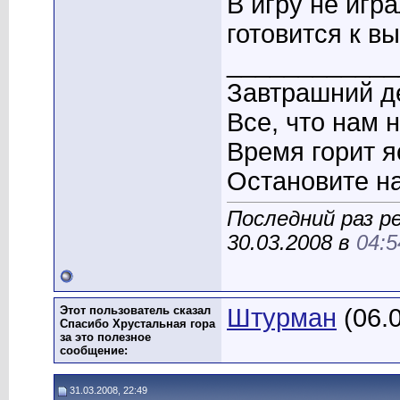
В игру не игр
готовится к вы
____________
Завтрашний де
Все, что нам 
Время горит я
Остановите на
Последний раз р
30.03.2008 в
04:5
Этот пользователь сказал
Штурман
(06.
Спасибо Хрустальная гора
за это полезное
сообщение:
31.03.2008, 22:49