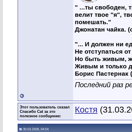
" ...ты свободен, 
велит твое "я", т
помешать."
Джонатан чайка. (
"... И должен ни 
Не отступаться от
Но быть живым, ж
Живым и только д
Борис Пастернак (
Последний раз р
Этот пользователь сказал
Костя
(31.03.2
Спасибо Cat за это
полезное сообщение:
30.03.2008, 04:54