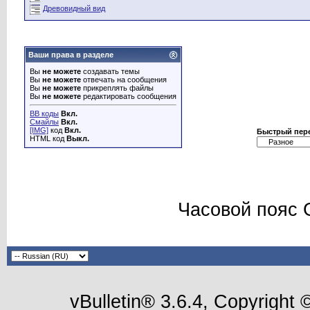
Древовидный вид
Ваши права в разделе
Вы
не можете
создавать темы
Вы
не можете
отвечать на сообщения
Вы
не можете
прикреплять файлы
Вы
не можете
редактировать сообщения
BB коды
Вкл.
Смайлы
Вкл.
[IMG]
код
Вкл.
Быстрый пер
HTML код
Выкл.
Часовой пояс 
vBulletin® 3.6.4, Copyright