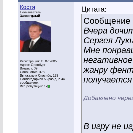
Костя
Цитата:
Пользователь
Завсегдатай
Сообщение
Вчера дочи
Сергея Лукь
Мне понрави
негативное
Регистрация: 15.07.2005
Адрес: Оренбург
жанру фент
Возраст: 39
Сообщения: 473
Вы сказали Спасибо: 129
получается 
Поблагодарили 56 раз(а) в 44
сообщениях
Вес репутации: 12
Добавлено чере
В игру не и