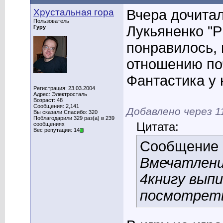
Хрустальная гора
Вчера дочитал
Пользователь
Лукьяненко "Р
Гуру
понравилось, 
отношению поч
Фантастика у 
Регистрация: 23.03.2004
Адрес: Электросталь
Возраст: 48
Сообщения: 2,141
Добавлено через 1
Вы сказали Спасибо: 320
Поблагодарили 329 раз(а) в 239
Цитата:
сообщениях
Вес репутации: 14
Сообщение
Вмечатлени
4книгу выпи
посмотрет