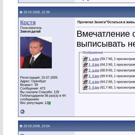
29.03.2008, 22:39
Костя
Прочитал 3книги"Остаться в живы
Пользователь
Вмечатление о
Завсегдатай
выписывать не
Изображения
1_а.jpg
(59.7 Кб, 1 просмотров
1_б.jpg
(64.2 Кб, 1 просмотров
2_а.jpg
(68.9 Кб, 1 просмотров
2_б.jpg
(69.9 Кб, 1 просмотров
Регистрация: 15.07.2005
Адрес: Оренбург
3_а.jpg
(64.2 Кб, 1 просмотров
Возраст: 39
3_б.jpg
(61.7 Кб, 1 просмотров
Сообщения: 473
Вы сказали Спасибо: 129
Поблагодарили 56 раз(а) в 44
сообщениях
Вес репутации: 12
29.03.2008, 23:04