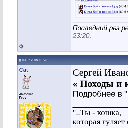
Изображения
Книга Бой с тенью 1.jpg
(48.4 
Книга Бой с тенью 2.jpg
(62.6 
Последний раз р
23:20
.
03.02.2008, 01:28
Cat
Сергей Иван
«
Походы и 
Подробнее в "
Амазонка
Гуру
____________
"..Ты - кошка,
которая гуляет с