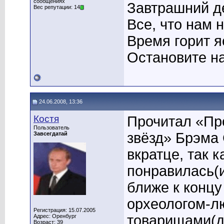
сообщениях
Завтрашний де
Вес репутации: 14
Все, что нам 
Время горит я
Остановите на
24.06.2008, 13:36
Костя
Прочитал «Пр
Пользователь
звёзд» Брэма 
Завсегдатай
вкратце, так к
понравилась(
ближе к концу
орхеологом-л
Регистрация: 15.07.2005
товарищами(д
Адрес: Оренбург
Возраст: 39