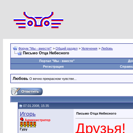
Форум "Мы - вместе!"
>
Общий раздел
>
Увлечения
>
Любовь
Письмо Отца Небесного
Портал "Мы - вместе"
До
Регистрация
Справк
Любовь
О вечно прекрасном чувстве...
07.01.2008, 15:35
Игорь
Письмо Отца Небесного
Администратор
Друзья!
Гуру