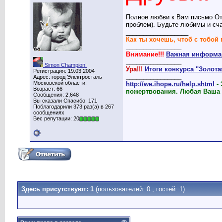
Полное любви к Вам письмо От
проблем). Будьте любимы и сч
__________________
Как ты хочешь, чтоб с тобой 
________________
Внимание!!!
Важная информац
________________
Simon Champion!
Ура!!!
Итоги конкурса "Золот
Регистрация: 19.03.2004
________________
Адрес: город Электросталь
Московской области.
http://we.ihope.ru/help.shtml
-
Возраст: 66
пожертвования. Любая Ваша
Сообщения: 2,648
Вы сказали Спасибо: 171
Поблагодарили 373 раз(а) в 267
сообщениях
Вес репутации: 20
Здесь присутствуют: 1
(пользователей: 0 , гостей: 1)