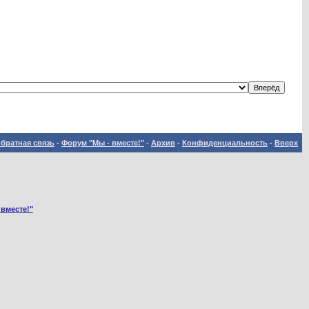
братная связь
-
Форум "Мы - вместе!"
-
Архив
-
Конфиденциальность
-
Вверх
 вместе!"