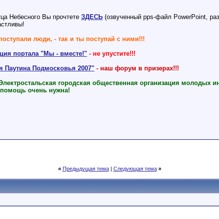
ца Небесного Вы прочтете
ЗДЕСЬ
(озвученный pps-файл PowerPoint, разм
астливы!
поступали люди, - так и ты поступай с ними!!!
ия портала "Мы - вместе!"
- не упустите!!!
ая Паутина Подмосковья 2007"
- наш форум в призерах!!!
 Электростальская городская общественная организация молодых и
 помощь очень нужна!
«
Предыдущая тема
|
Следующая тема
»