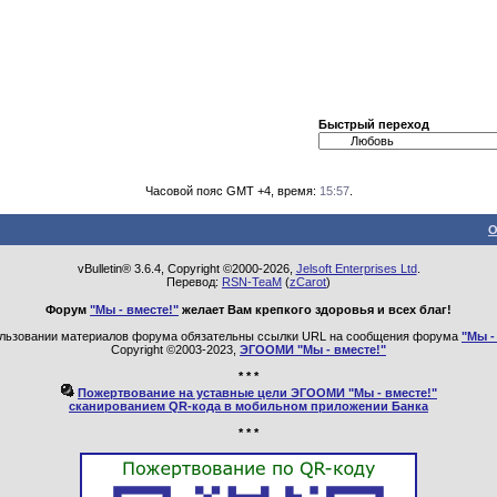
Быстрый переход
Часовой пояс GMT +4, время:
15:57
.
О
vBulletin® 3.6.4, Copyright ©2000-2026,
Jelsoft Enterprises Ltd
.
Перевод:
RSN-TeaM
(
zCarot
)
Форум
"Мы - вместе!"
желает Вам крепкого здоровья и всех благ!
льзовании материалов форума обязательны ссылки URL на сообщения форума
"Мы -
Copyright ©2003-2023,
ЭГООМИ "Мы - вместе!"
* * *
Пожертвование на уставные цели ЭГООМИ "Мы - вместе!"
сканированием QR-кода в мобильном приложении Банка
* * *