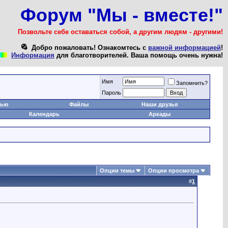
Форум "Мы - вместе!"
Позвольте себе оставаться собой, а другим людям - другими!
Добро пожаловать! Ознакомтесь с
важной информацией
!
Информация
для благотворителей. Ваша помощь очень нужна!
Имя
Запомнить?
Пароль
тью
Файлы
Наши друзья
Календарь
Аркады
Опции темы
Опции просмотра
#
1