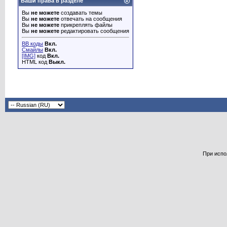
Ваши права в разделе
Вы
не можете
создавать темы
Вы
не можете
отвечать на сообщения
Вы
не можете
прикреплять файлы
Вы
не можете
редактировать сообщения
BB коды
Вкл.
Смайлы
Вкл.
[IMG]
код
Вкл.
HTML код
Выкл.
При испо