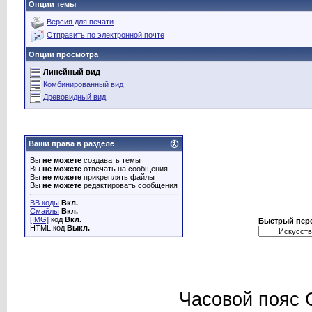
Опции темы
Версия для печати
Отправить по электронной почте
Опции просмотра
Линейный вид
Комбинированный вид
Древовидный вид
Ваши права в разделе
Вы
не можете
создавать темы
Вы
не можете
отвечать на сообщения
Вы
не можете
прикреплять файлы
Вы
не можете
редактировать сообщения
BB коды
Вкл.
Смайлы
Вкл.
[IMG]
код
Вкл.
Быстрый пер
HTML код
Выкл.
Часовой пояс 