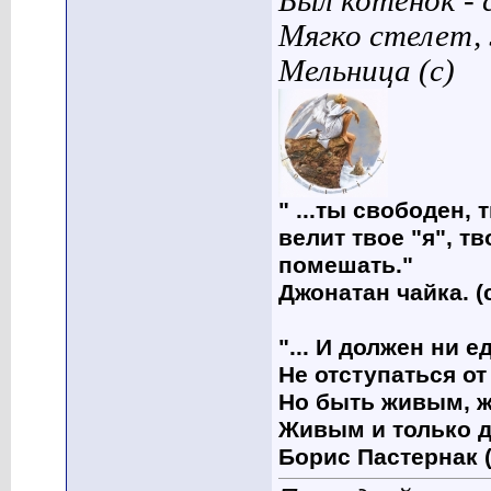
Был котенок - 
Мягко стелет,
Мельница (с)
" ...ты свободен, 
велит твое "я", т
помешать."
Джонатан чайка. (
"... И должен ни 
Не отступаться от
Но быть живым, ж
Живым и только д
Борис Пастернак (