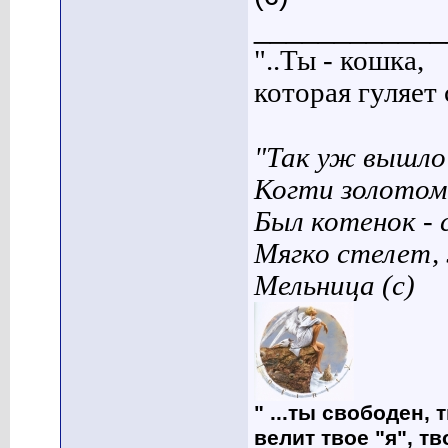
____________
"..Ты - кошка,
которая гуляет с
"Так уж вышло 
Когти золотом
Был котенок - 
Мягко стелет,
Мельница (с)
" ...ты свободен, 
велит твое "я", т