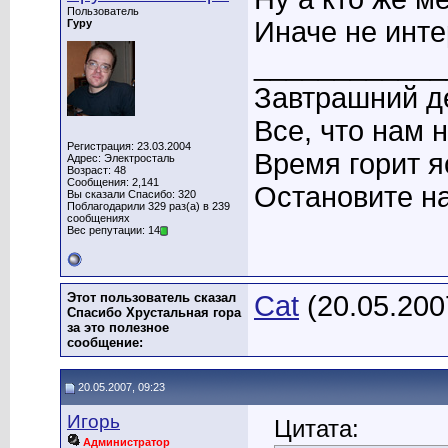
Пользователь
Иначе не инте
Гуру
____________
Завтрашний де
Все, что нам 
Регистрация: 23.03.2004
Время горит я
Адрес: Электросталь
Возраст: 48
Сообщения: 2,141
Остановите на
Вы сказали Спасибо: 320
Поблагодарили 329 раз(а) в 239
сообщениях
Вес репутации: 14
Этот пользователь сказал
Cat
(20.05.200
Спасибо Хрустальная гора
за это полезное
сообщение:
20.05.2007, 09:23
Игорь
Цитата:
Администратор