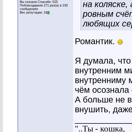
на коляске,
Вы сказали Спасибо: 525
Поблагодарили 271 раз(а) в 230
сообщениях
ровным счё
Вес репутации: 16
любящих се
Романтик.
Я думала, что
внутренним м
внутренниму м
чём осознала 
А больше не в
внушить, даже
____________
"..Ты - кошка,