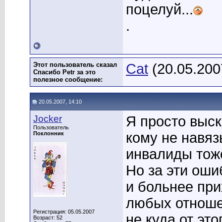
поцелуй...
.
Этот пользователь сказал
Cat
(20.05.200
Спасибо Petr за это
полезное сообщение:
20.05.2007, 14:10
Jocker
Я просто выск
Пользователь
кому не навяз
Поклонник
инвалиды тоже
Но за эти оши
и больнее при
любых отноше
Регистрация: 05.05.2007
не куда от это
Возраст: 52