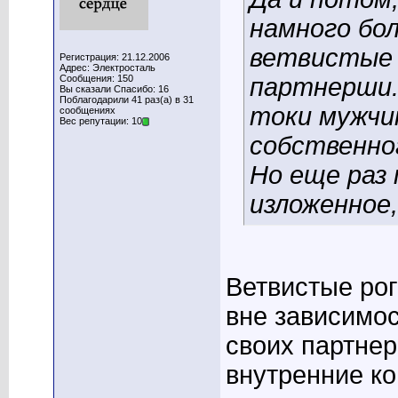
намного бо
ветвистые 
Регистрация: 21.12.2006
Адрес: Электросталь
Сообщения: 150
партнерши. 
Вы сказали Спасибо: 16
Поблагодарили 41 раз(а) в 31
токи мужчин
сообщениях
Вес репутации: 10
собственно
Но еще раз
изложенное,
Ветвистые ро
вне зависимос
своих партнер
внутренние ко