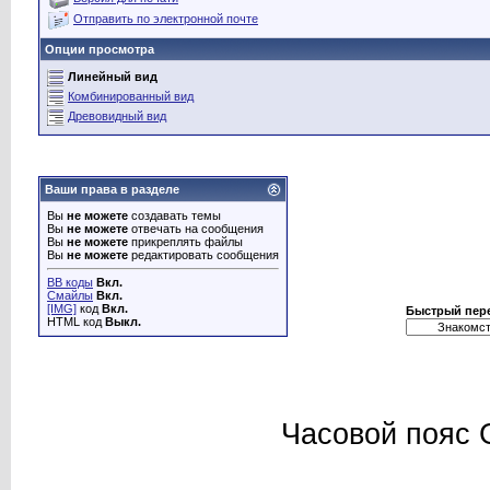
Отправить по электронной почте
Опции просмотра
Линейный вид
Комбинированный вид
Древовидный вид
Ваши права в разделе
Вы
не можете
создавать темы
Вы
не можете
отвечать на сообщения
Вы
не можете
прикреплять файлы
Вы
не можете
редактировать сообщения
BB коды
Вкл.
Смайлы
Вкл.
[IMG]
код
Вкл.
Быстрый пер
HTML код
Выкл.
Часовой пояс 