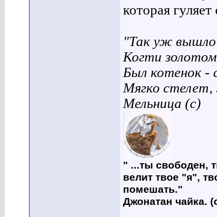
которая гуляет с
"Так уж вышло 
Когти золотом
Был котенок - 
Мягко стелет,
Мельница (с)
" ...ты свободен, 
велит твое "я", т
помешать."
Джонатан чайка. (