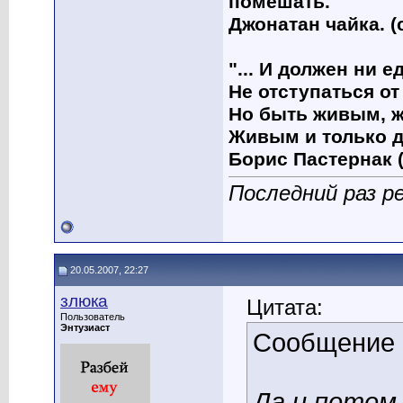
помешать."
Джонатан чайка. (
"... И должен ни 
Не отступаться от
Но быть живым, ж
Живым и только д
Борис Пастернак (
Последний раз р
20.05.2007, 22:27
злюка
Цитата:
Пользователь
Энтузиаст
Сообщение
Да и потом,