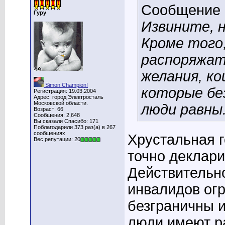
Сообщение
Гуру
Извините, н
Кроме того,
распоряжать
желания, ко
Simon Champion!
которые без
Регистрация: 19.03.2004
Адрес: город Электросталь
Московской области.
люди равны.
Возраст: 66
Сообщения: 2,648
Вы сказали Спасибо: 171
Поблагодарили 373 раз(а) в 267
сообщениях
Хрустальная г
Вес репутации: 20
точно деклар
Действительн
инвалидов огр
безграничны и
люди имеют р