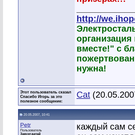
____________
http://we.ihop
Электростал
организация
вместе!" с б
пожертвован
нужна!
Этот пользователь сказал
Cat
(20.05.200
Спасибо Игорь за это
полезное сообщение:
20.05.2007, 10:41
Petr
каждый сам се
Пользователь
Завсегдатай