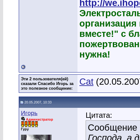
http://we.ihop
Электростал
организация
вместе!" с б
пожертвован
нужна!
Эти 2 пользователя(ей)
Cat
(20.05.200
сказали Спасибо Игорь за
это полезное сообщение:
20.05.2007, 10:33
Игорь
Цитата:
Администратор
Сообщение
Гуру
Господа, а 