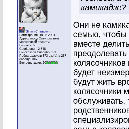
камикадзе?
Они не камика
Simon Champion!
семью, чтобы
Регистрация: 19.03.2004
Адрес: город Электросталь
вместе делить
Московской области.
Возраст: 66
Сообщения: 2,648
преодолевать 
Вы сказали Спасибо: 171
Поблагодарили 373 раз(а) в 267
сообщениях
колясочников 
Вес репутации: 20
будет неизме
будут жить вр
колясочники 
обслуживать, 
родственников
специализиро