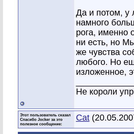
Да и потом, у
намного боль
рога, именно 
ни есть, но М
же чувства со
любого. Но ещ
изложенное, э
____________
Не короли уп
Этот пользователь сказал
Cat
(20.05.200
Спасибо Jocker за это
полезное сообщение: