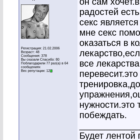
он сам хочет.
радостей есть
секс являетс
мне секс помо
оказаться в к
Регистрация: 21.02.2006
лекарство,есл
Возраст: 48
Сообщения: 378
Вы сказали Спасибо: 80
все лекарства
Поблагодарили 77 раз(а) в 64
сообщениях
Вес репутации: 12
перевесит.это
тренировка,д
упражнения,о
нужности.это 
побеждать.
____________
Будет лентой