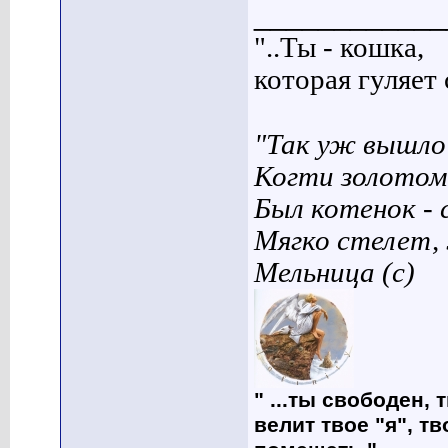
____________
"..Ты - кошка,
которая гуляет с
"Так уж вышло 
Когти золотом
Был котенок - 
Мягко стелет,
Мельница (с)
" ...ты свободен, 
велит твое "я", т