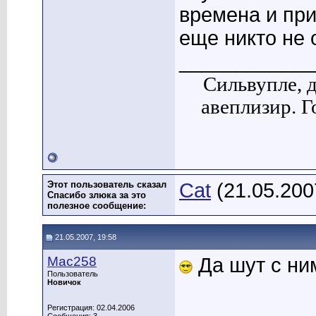
времена и при
еще никто не 
____________
Сильвупле, 
авеплизир. Г
Этот пользователь сказал
Cat
(21.05.200
Спасибо злюка за это
полезное сообщение:
21.05.2007, 19:58
Мас258
Да шут с ним
Пользователь
Новичок
Регистрация: 02.04.2006