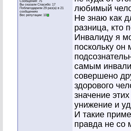
Сообщения: 75
Вы сказали Спасибо: 17
любимый челов
Поблагодарили 29 раз(а) в 21
сообщениях
Вес репутации: 10
Не знаю как д
разница, кто 
Инвалиду я мо
поскольку он 
подсознательн
самым инвалид
совершено дру
здорового чел
значение этих
унижение и уд
И такие приме
правда не со 